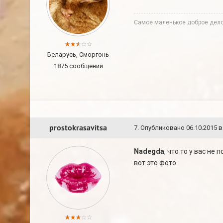
Cамое маленькое доброе дело 
Беларусь, Сморгонь
1875 сообщений
prostokrasavitsa
7
.
Опубликовано
06.10.2015 в
Nadegda
, что то у вас не
вот это фото