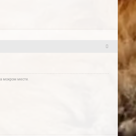
2
а мокром месте.