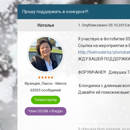
Прошу поддержать в конкурсе!!!
Наталья
1
.
Опубликовано
05.10.2015 в
Я участвую в Фотобитве 05
Ссылка на мероприятие в 
http://belmodel.by/photoba
ЖДУ ВАШЕЙ ПОДДЕРЖКИ
ФОРУМЧАНЕ!!! Девушка Та
Франция, Лакон - Минск
Блондинка с длинным вол
65535 сообщений
Давайте ей поможем выигр
Топикстартер
Член ООЗЖ «Эгида»
Я обещала быть хорошей, но ес