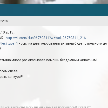
 22:20
.10.2015).
ВК -
http://vk.com/club96760311?w=wall-96760311_216
.
ttles?type=1
- ссылка для голосования активна будет с полуночи до
!
тьяна много раз оказывала помощь бездомным животным!
осом слева!
ать конкурс!!!
ли услышите стрельбу - значит у меня не получилось © Скарлетт