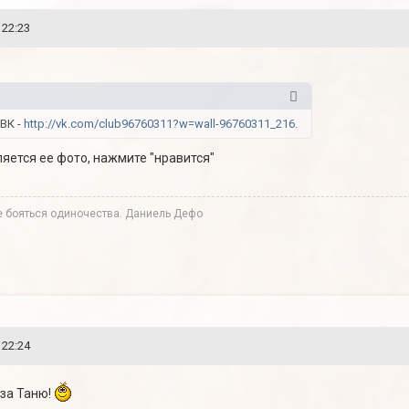
 22:23
ВК -
http://vk.com/club96760311?w=wall-96760311_216.
ляется ее фото, нажмите "нравится"
не бояться одиночества. Даниель Дефо
 22:24
 за Таню!