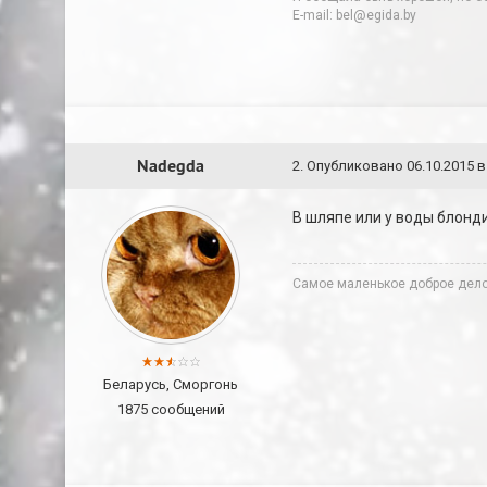
E-mail: bel@egida.by
Nadegda
2
.
Опубликовано
06.10.2015 в
В шляпе или у воды блонд
Cамое маленькое доброе дело 
Беларусь, Сморгонь
1875 сообщений