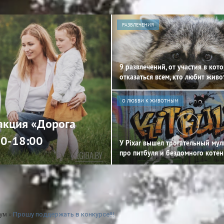
РАЗВЛЕЧЕНИЯ
9 развлечений, от участия в кот
отказаться всем, кто любит жив
О ЛЮБВИ К ЖИВОТНЫМ
 акция «Дорога
00-18:00
У Pixar вышел трогательный му
про питбуля и бездомного котен
ум
»
Прошу поддержать в конкурсе!!!