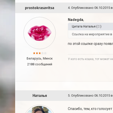
prostokrasavitsa
4
.
Опубликовано
06.10.2015 в
Nadegda
,
Цитата
Наталья
(
)
Ссылка на мероприятие в 
по этой ссылке сразу появ
Беларусь, Минск
У кого есть кошка, тот может 
2188 сообщений
Наталья
5
.
Опубликовано
06.10.2015 в
Спасибо, тем, кто голосует