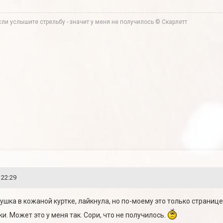
ли услышите стрельбу - значит у меня не получилось © Скарлетт
 22:29
ушка в кожаной куртке, лайкнула, но по-моему это только странице
. Может это у меня так. Сори, что не получилось.