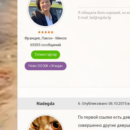
Я обещала быть хорошей, но ес
E-mail: bel@egida.by
Франция, Лакон - Минск
65535 сообщений
Топикстартер
Член ООЗЖ «Эгида»
Nadegda
6
.
Опубликовано
06.10.2015 в
По первой ссылке есть дев
совершенно другие девушки