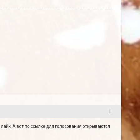
6
 лайк. А вот по ссылке для голосования открываются