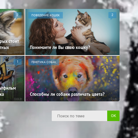
2
ПОВЕДЕНИЕ КОШЕК
2
орых стоит
отных
Понимаете ли Вы свою кошку?
1
ГЕНЕТИКА СОБАК
льтфильм
ка
Способны ли собаки различать цвета?