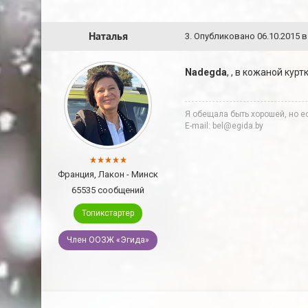
Наталья
3
.
Опубликовано
06.10.2015 в
Nadegda
, , в кожаной кур
Я обещала быть хорошей, но ес
E-mail: bel@egida.by
Франция, Лакон - Минск
65535 сообщений
Топикстартер
Член ООЗЖ «Эгида»