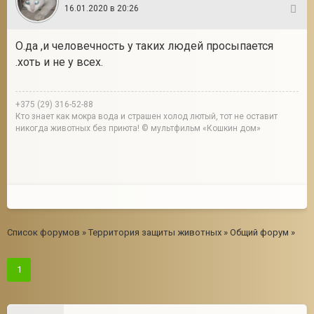
16.01.2020 в 20:26
3
О.да ,и человечность у таких людей просыпается
.хоть и не у всех.
+375 (29) 316-52-88
Кто знает как мокра вода и страшен холод лютый, тот не оставит
никогда животных без приюта! © мультфильм «Кошкин дом»
Список форумов
»
Территория защиты животных
»
Общий форум
»
1