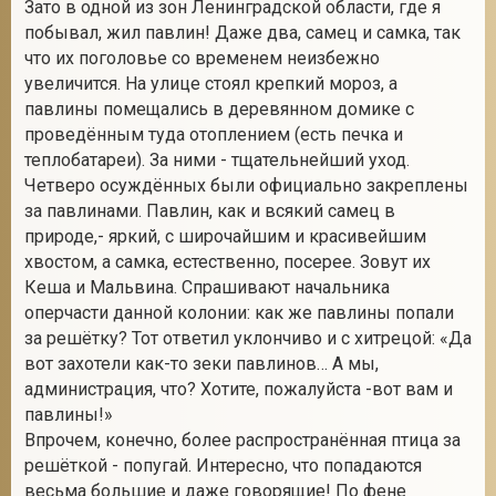
Зато в одной из зон Ленинградской области, где я
побывал, жил павлин! Даже два, самец и самка, так
что их поголовье со временем неизбежно
увеличится. На улице стоял крепкий мороз, а
павлины помещались в деревянном домике с
проведённым туда отоплением (есть печка и
теплобатареи). За ними - тщательнейший уход.
Четверо осуждённых были официально закреплены
за павлинами. Павлин, как и всякий самец в
природе,- яркий, с широчайшим и красивейшим
хвостом, а самка, естественно, посерее. Зовут их
Кеша и Мальвина. Спрашивают начальника
оперчасти данной колонии: как же павлины попали
за решётку? Тот ответил уклончиво и с хитрецой: «Да
вот захотели как-то зеки павлинов… А мы,
администрация, что? Хотите, пожалуйста -вот вам и
павлины!»
Впрочем, конечно, более распространённая птица за
решёткой - попугай. Интересно, что попадаются
весьма большие и даже говорящие! По фене