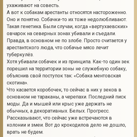
ухаживают на совесть.
А вот к собакам арестанты относятся настороженно.
Оно и понятно. Собачки-то их тоже недолюбливают.
Такая генетика. Были случаи, когда «вертухаевских»
овчарок на северных зонах убивали и съедали.
Правда, в основном не по злобе. Просто считается у
арестантского люда, что собачье мясо лечит
туберкулёз.
Хотя убивали собачек и из принципа. Как-то один зек
порешил на территории зоны не служебную собаку,
объяснив свой поступок так: «Собака ментовская
скотина».
Что касается коробочек, то сейчас в них у зеков в
основном не тараканы, а черепахи. Последний писк
моды. Да и мышей или крыс уже держать не
обычных, а декоративных. Белых. Прогресс.
Рассказывают, что сейчас уже встречаются в
колонии и змеи. Вот до крокодилов дело не дошло,
врать не будем.