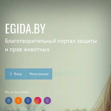
EGIDA.BY
Благотворительный портал защиты
и прав животных
Вход
Регистрация
Мы в соц.сетях: