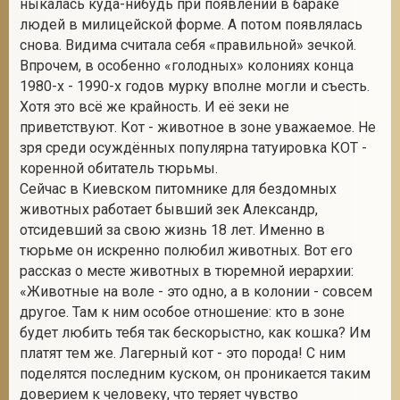
ныкалась куда-нибудь при появлении в бараке
людей в милицейской форме. А потом появлялась
снова. Видима считала себя «правильной» зечкой.
Впрочем, в особенно «голодных» колониях конца
1980-х - 1990-х годов мурку вполне могли и съесть.
Хотя это всё же крайность. И её зеки не
приветствуют. Кот - животное в зоне уважаемое. Не
зря среди осуждённых популярна татуировка КОТ -
коренной обитатель тюрьмы.
Сейчас в Киевском питомнике для бездомных
животных работает бывший зек Александр,
отсидевший за свою жизнь 18 лет. Именно в
тюрьме он искренно полюбил животных. Вот его
рассказ о месте животных в тюремной иерархии:
«Животные на воле - это одно, а в колонии - совсем
другое. Там к ним особое отношение: кто в зоне
будет любить тебя так бескорыстно, как кошка? Им
платят тем же. Лагерный кот - это порода! С ним
поделятся последним куском, он проникается таким
доверием к человеку, что теряет чувство