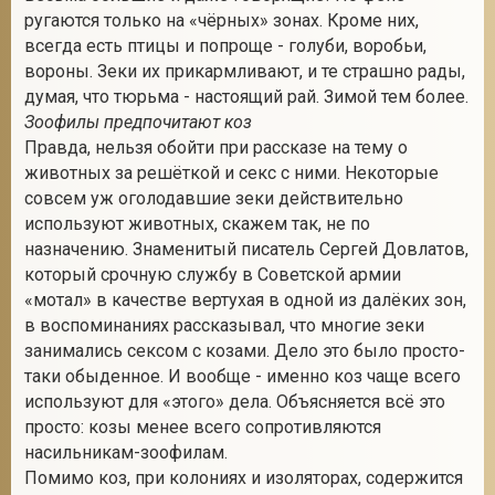
ругаются только на «чёрных» зонах. Кроме них,
всегда есть птицы и попроще - голуби, воробьи,
вороны. Зеки их прикармливают, и те страшно рады,
думая, что тюрьма - настоящий рай. Зимой тем более.
Зоофилы предпочитают коз
Правда, нельзя обойти при рассказе на тему о
животных за решёткой и секс с ними. Некоторые
совсем уж оголодавшие зеки действительно
используют животных, скажем так, не по
назначению. Знаменитый писатель Сергей Довлатов,
который срочную службу в Советской армии
«мотал» в качестве вертухая в одной из далёких зон,
в воспоминаниях рассказывал, что многие зеки
занимались сексом с козами. Дело это было просто-
таки обыденное. И вообще - именно коз чаще всего
используют для «этого» дела. Объясняется всё это
просто: козы менее всего сопротивляются
насильникам-зоофилам.
Помимо коз, при колониях и изоляторах, содержится