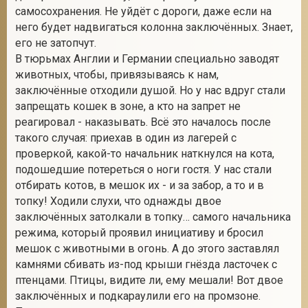
самосохранения. Не уйдёт с дороги, даже если на
него будет надвигаться колонна заключённых. Знает,
его не затопчут.
В тюрьмах Англии и Германии специально заводят
животных, чтобы, привязываясь к нам,
заключённые отходили душой. Но у нас вдруг стали
запрещать кошек в зоне, а кто на запрет не
реагировал - наказывать. Всё это началось после
такого случая: приехав в один из лагерей с
проверкой, какой-то начальник наткнулся на кота,
подошедшие потереться о ноги гостя. У нас стали
отбирать котов, в мешок их - и за забор, а то и в
топку! Ходили слухи, что однажды двое
заключённых затолкали в топку… самого начальника
режима, который проявил инициативу и бросил
мешок с животными в огонь. А до этого заставлял
камнями сбивать из-под крыши гнёзда ласточек с
птенцами. Птицы, видите ли, ему мешали! Вот двое
заключённых и подкараулили его на промзоне.