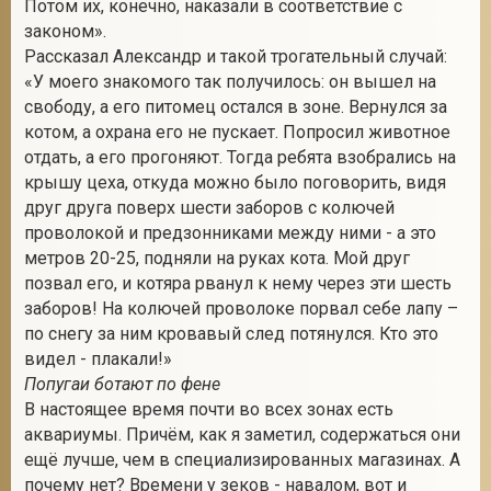
Потом их, конечно, наказали в соответствие с
законом».
Рассказал Александр и такой трогательный случай:
«У моего знакомого так получилось: он вышел на
свободу, а его питомец остался в зоне. Вернулся за
котом, а охрана его не пускает. Попросил животное
отдать, а его прогоняют. Тогда ребята взобрались на
крышу цеха, откуда можно было поговорить, видя
друг друга поверх шести заборов с колючей
проволокой и предзонниками между ними - а это
метров 20-25, подняли на руках кота. Мой друг
позвал его, и котяра рванул к нему через эти шесть
заборов! На колючей проволоке порвал себе лапу –
по снегу за ним кровавый след потянулся. Кто это
видел - плакали!»
Попугаи ботают по фене
В настоящее время почти во всех зонах есть
аквариумы. Причём, как я заметил, содержаться они
ещё лучше, чем в специализированных магазинах. А
почему нет? Времени у зеков - навалом, вот и