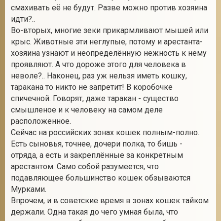
смахивать её не будут. Разве можно против хозяина
идти?..
Во-вторых, многие зеки прикармливают мышей или
крыс. Животные эти неглупые, потому и арестанта-
хозяина узнают и неопределённую нежность к нему
проявляют. А что дороже этого для человека в
неволе?.. Наконец, раз уж нельзя иметь кошку,
таракана то никто не запретит! В коробочке
спичечной. Говорят, даже таракан - существо
смышленое и к человеку на самом деле
расположенное.
Сейчас на российских зонах кошек полным-полно.
Есть сыновья, точнее, дочери полка, то бишь -
отряда, а есть и закреплённые за конкретным
арестантом. Само собой разумеется, что
подавляющее большинство кошек обзываются
Мурками.
Впрочем, и в советские время в зонах кошек тайком
держали. Одна такая до чего умная была, что