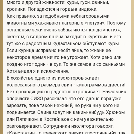
много и другой живности: куры, гуси, свиньи,
кролики. Попадаются и гордые индюки.
Как правило, за подобными неблагородными
животными ухаживают лагерные «петухи». Поэтому
остальные зеки очень забавляются, когда «петух»,
скажем, с ведром пшена заходит в курятник, и его
тут же с радостным кудахтаньем обступают куры.
Если курица исправно несёт яйца, то жизни её
некоторое время ничто не угрожает. Хотя рано или
поздно итог один - в суп. То же самое и со свиньями.
Хотя видел я и исключения.
В хозяйстве одного из изоляторов живёт
колоссального размера свин - килограммов двести!
Вех проходящих он радостно охрюкивает. Начальник
оперчасти СИЗО рассказал, что его давно пора уже
зарезать, пока такой нежный, но рука ни у кого не
поднимается. Свина зовут ни каким-нибудь Хрюном
или Пятачком, а Костей: все с ним уважительно
разговаривают. Сотрудники изолятора говорят:
«Константин - с греческого значит «постоянный», так