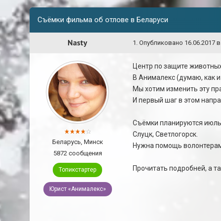
Съёмки фильма об отлове в Беларуси
Nasty
1
.
Опубликовано
16.06.2017 в
Центр по защите животных
В Анималекс (думаю, как и
Мы хотим изменить эту пр
И первый шаг в этом напра
Съёмки планируются июль, 
Слуцк, Светлогорск.
Беларусь, Минск
Нужна помощь волонтерами
5872 сообщения
Прочитать подробней, а 
Топикстартер
Юрист «Анималекс»