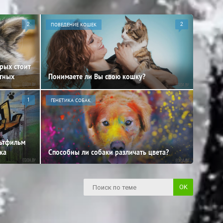
2
ПОВЕДЕНИЕ КОШЕК
2
орых стоит
отных
Понимаете ли Вы свою кошку?
1
ГЕНЕТИКА СОБАК
льтфильм
ка
Способны ли собаки различать цвета?