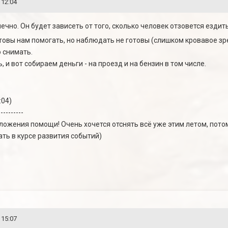
 12:04
нечно. Он будет зависеть от того, сколько человек отзовется езди
готовы нам помогать, но наблюдать не готовы (слишком кровавое 
о снимать.
 и вот собираем деньги - на проезд и на бензин в том числе.
:04)
----------
дложения помощи! Очень хочется отснять всё уже этим летом, пот
ать в курсе развития событий)
 15:07