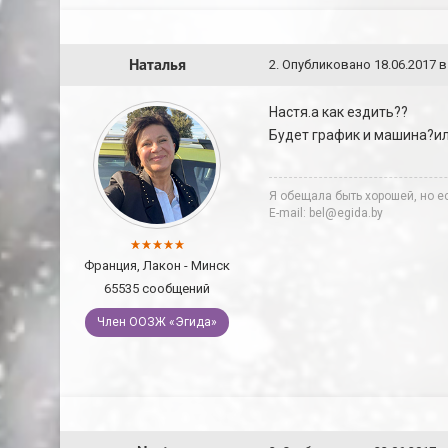
Наталья
2
.
Опубликовано
18.06.2017 в
Настя.а как ездить??
Будет график и машина?и
Я обещала быть хорошей, но ес
E-mail: bel@egida.by
Франция, Лакон - Минск
65535 сообщений
Член ООЗЖ «Эгида»