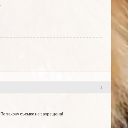
.
7
. По закону съемка не запрещена!