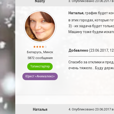
Nasty
3
.
Опубликовано
23.06.2017 в
Наталья
, график будет ко
в этих городах, которые 
3) - их задача будет тольк
Машину тоже будем искать,
Добавлено
(23.06.2017, 12
Беларусь, Минск
-----------------------------------
5872 сообщения
Спасибо за отклики и пре
Топикстартер
очень тяжело... Буду держ
Юрист «Анималекс»
Наталья
4
.
Опубликовано
23.06.2017 в