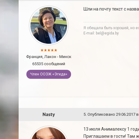
Шли на почту текст с назв
Я обещала быть хорошей, но ес
E-mail: bel@egida.by
Франция, Лакон - Минск
65535 сообщений
Член ООЗЖ «Эгида»
Nasty
5
.
Опубликовано
29.06.2017 в
13 июля Анималексу 1 годи
Приглашаем в гости! Там 