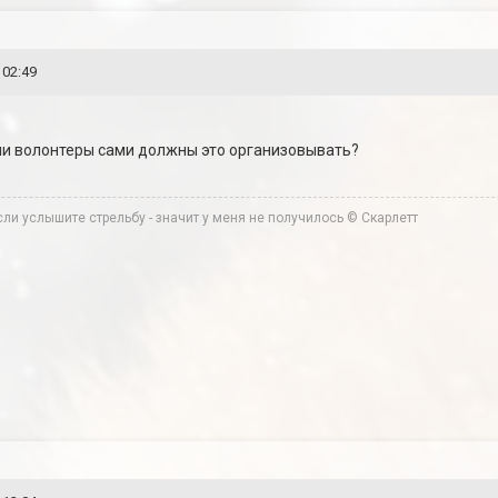
 02:49
ли волонтеры сами должны это организовывать?
ли услышите стрельбу - значит у меня не получилось © Скарлетт