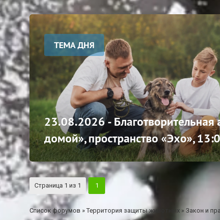
ТЕМА ДНЯ
23.08.2026 - Благотворительная
домой», пространство «Эхо», 13:
Страница
1
из
1
1
Список форумов
»
Территория защиты животных
»
Закон и пр