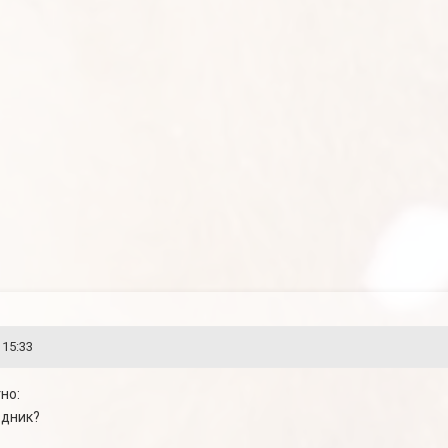
 15:33
но:
здник?