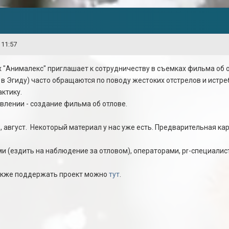
 11:57
 "Анималекс" приглашает к сотрудничеству в съемках фильма об о
 в Эгиду) часто обращаются по поводу жестоких отстрелов и истр
актику.
влении - создание фильма об отлове.
август. Некоторый материал у нас уже есть. Предварительная карта
 (ездить на наблюдение за отловом), операторами, pr-специалис
также поддержать проект можно
тут
.