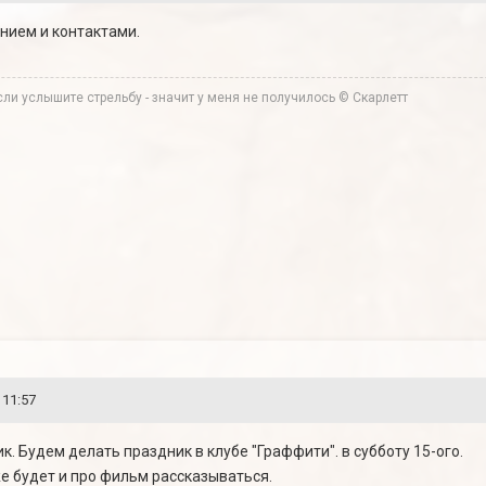
анием и контактами.
ли услышите стрельбу - значит у меня не получилось © Скарлетт
 11:57
к. Будем делать праздник в клубе "Граффити". в субботу 15-ого.
же будет и про фильм рассказываться.