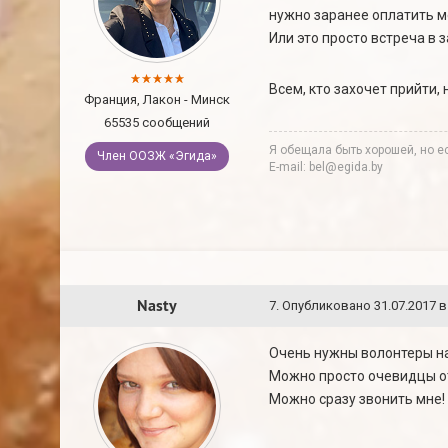
нужно заранее оплатить ме
Или это просто встреча в 
Всем, кто захочет прийти,
Франция, Лакон - Минск
65535 сообщений
Я обещала быть хорошей, но ес
Член ООЗЖ «Эгида»
E-mail: bel@egida.by
Nasty
7
.
Опубликовано
31.07.2017 в
Очень нужны волонтеры на
Можно просто очевидцы отл
Можно сразу звонить мне! 