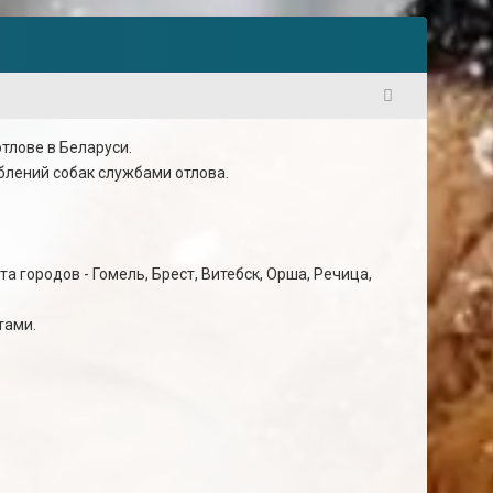
1
тлове в Беларуси.
еблений собак службами отлова.
 городов - Гомель, Брест, Витебск, Орша, Речица,
тами.