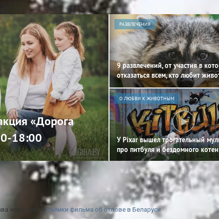
РАЗВЛЕЧЕНИЯ
9 развлечений, от участия в кот
отказаться всем, кто любит жив
О ЛЮБВИ К ЖИВОТНЫМ
 акция «Дорога
00-18:00
У Pixar вышел трогательный му
про питбуля и бездомного котен
ава животных
»
Съёмки фильма об отлове в Беларуси