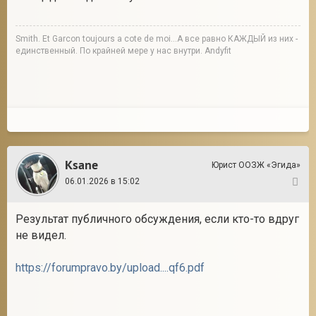
Smith. Et Garcon toujours a cote de moi...А все равно КАЖДЫЙ из них -
единственный. По крайней мере у нас внутри. Andyfit
Ksane
Юрист ООЗЖ «Эгида»
06.01.2026 в 15:02
4
Результат публичного обсуждения, если кто-то вдруг
не видел.
https://forumpravo.by/upload....qf6.pdf