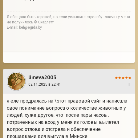
Я обещала быть хорошей, но если услышите стрельбу - значит у меня
не получилось © Скарлетт
E-mail: bel@egida.by
limeva2003
02.11.2025 в 22:41
3
я еле продралась на \этот правовой сайт и написала
свое понимание вопроса о количестве животных у
людей, хуже другое, что после пары часов .
потраченных на вход у меня из головы вылетел
вопрос отлова и отстрела и обеспечение
площадками для выгула в Минске.