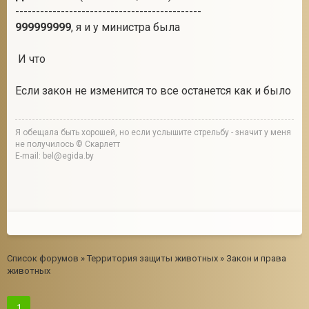
---------------------------------------------
999999999
, я и у министра была
И что
Если закон не изменится то все останется как и было
Я обещала быть хорошей, но если услышите стрельбу - значит у меня
не получилось © Скарлетт
E-mail: bel@egida.by
Список форумов
»
Территория защиты животных
»
Закон и права
животных
1