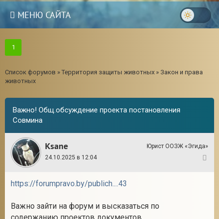
МЕНЮ САЙТА
1
Список форумов
»
Территория защиты животных
»
Закон и права
животных
Важно! Общ.обсуждение проекта постановления
Совмина
Ksane
Юрист ООЗЖ «Эгида»
24.10.2025 в 12:04
1
https://forumpravo.by/publich....43
Важно зайти на форум и высказаться по
содержанию проектов документов.