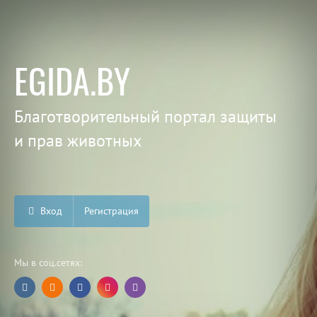
EGIDA.BY
Благотворительный портал защиты
и прав животных
Вход
Регистрация
Мы в соц.сетях: