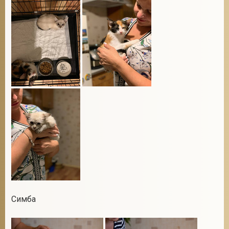
2
Симба