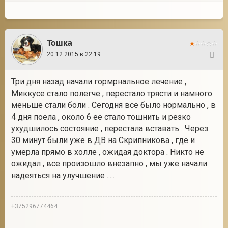
Тошка
20.12.2015 в 22:19
109
Три дня назад начали гормрнальное лечение ,
Миккусе стало полегче , перестало трясти и намного
меньше стали боли . Сегодня все было нормально , в
4 дня поела , около 6 ее стало тошнить и резко
ухудшилось состояние , перестала вставать . Через
30 минут были уже в ДВ на Скрипникова , где и
умерла прямо в холле , ожидая доктора . Никто не
ожидал , все произошло внезапно , мы уже начали
надеяться на улучшение .....
+375296774464