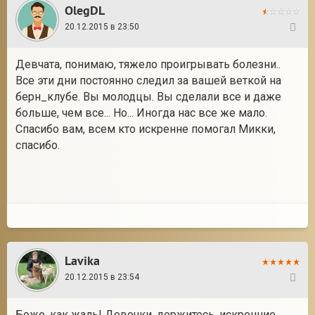
OlegDL
20.12.2015 в 23:50
111
Девчата, понимаю, тяжело проигрывать болезни..
Все эти дни постоянно следил за вашей веткой на
берн_клубе. Вы молодцы. Вы сделали все и даже
больше, чем все... Но... Иногда нас все же мало.
Спасибо вам, всем кто искренне помогал Микки,
спасибо.
Lavika
20.12.2015 в 23:54
112
Боже, как жаль! Девочки, держитесь, искренние