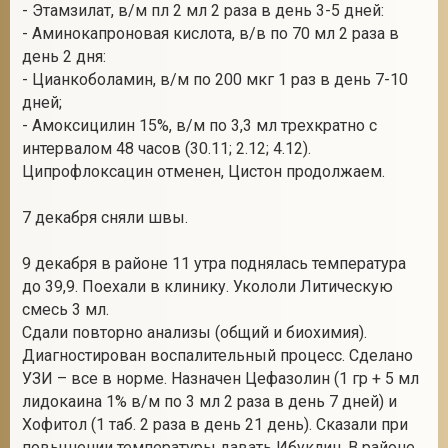
- Этамзилат, в/м пл 2 мл 2 раза в день 3-5 дней:
- Аминокапроновая кислота, в/в по 70 мл 2 раза в
день 2 дня:
- Цианкоболамин, в/м по 200 мкг 1 раз в день 7-10
дней;
- Амоксицилин 15%, в/м по 3,3 мл трехкратно с
интервалом 48 часов (30.11; 2.12; 4.12).
Ципрофлоксацин отменен, Цистон продолжаем.
7 декабря сняли швы.
9 декабря в районе 11 утра поднялась температура
до 39,9. Поехали в клинику. Укололи Литическую
смесь 3 мл.
Сдали повторно анализы (общий и биохимия).
Диагностирован воспалительный процесс. Сделано
УЗИ – все в норме. Назначен Цефазолин (1 гр + 5 мл
лидокаина 1% в/м по 3 мл 2 раза в день 7 дней) и
Хофитол (1 таб. 2 раза в день 21 день). Сказали при
повышении температуры давать Ибуклин. В районе