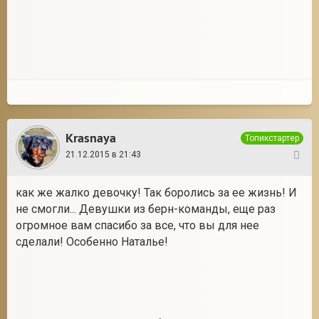
Krasnaya
Топикстартер
21.12.2015 в 21:43
116
как же жалко девочку! Так боролись за ее жизнь! И
не смогли... Девушки из берн-команды, еще раз
огромное вам спасибо за все, что вы для нее
сделали! Особенно Наталье!