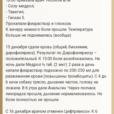
16:оо приехала врач. Укололи в/м:
- Солу-медрол;
- Тавегил;
- Гискан 5.
Прокапали физраствор и глюкоза.
К вечеру немного боли прошли. Температура
больше не поднималась (вообще).
15 декабря сдали кровь (общий, биохимия,
дирофиляриоз). Результат по Дирофиляриозу –
положительный. К 15:00 боли возобновились. На
ночь дали Медрол ½ таб. (2 мкг). 2 раза в день
капали физраствор подкожно по 200-250 мл для
разжижения крови (повышены тромбоциты). С 4 до
6 ночи собаку трясло, дыхание частое, голову не
ложила. В 6 утра дали Анальгин. Через полчаса
лихорадка прошла, дыхание нормализовалось. Но
боли полностью не прошли.
С 16 декабря врачом отменен Цефтриаксон. К 6