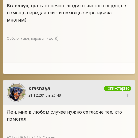
Krasnaya
, трать, конечно. люди от чистого сердца в
помощь передавали - и помощь остро нужна
многим(
Собаки лают, караван идет)))
Krasnaya
Топикстартер
21.12.2015 в 23:48
118
Лен, мне в любом случае нужно согласие тех, кто
помогал
+375 (29) 572-86-15, Оля-ля