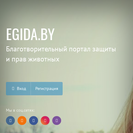
EGIDA.BY
Благотворительный портал защиты
и прав животных
Вход
Регистрация
Мы в соц.сетях: