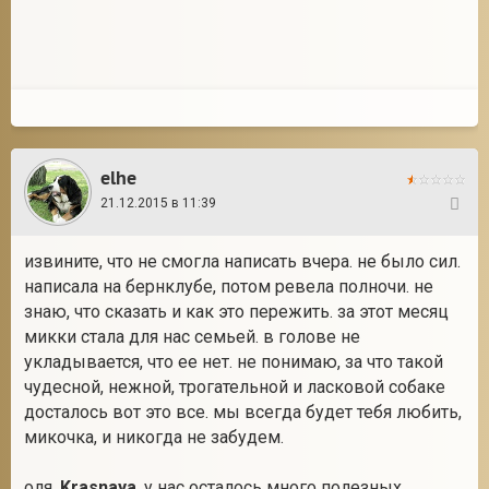
elhe
21.12.2015 в 11:39
114
извините, что не смогла написать вчера. не было сил.
написала на бернклубе, потом ревела полночи. не
знаю, что сказать и как это пережить. за этот месяц
микки стала для нас семьей. в голове не
укладывается, что ее нет. не понимаю, за что такой
чудесной, нежной, трогательной и ласковой собаке
досталось вот это все. мы всегда будет тебя любить,
микочка, и никогда не забудем.
оля,
Krasnaya
, у нас осталось много полезных