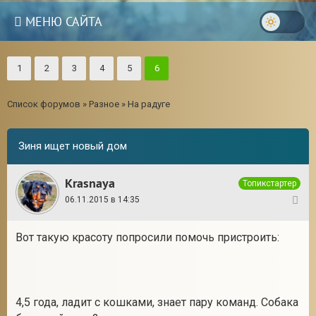
МЕНЮ САЙТА
1
2
3
4
5
6
Список форумов
»
Разное
»
На радуге
Зиня ищет новый дом
Krasnaya
Топикстартер
06.11.2015 в 14:35
1
Вот такую красоту попросили помочь пристроить:
4,5 года, ладит с кошками, знает пару команд. Собака