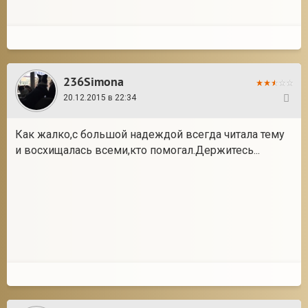
236Simona
20.12.2015 в 22:34
110
Как жалко,с большой надеждой всегда читала тему
и восхищалась всеми,кто помогал.Держитесь...