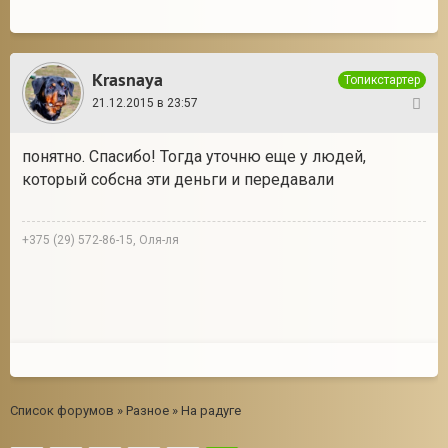
Krasnaya
Топикстартер
21.12.2015 в 23:57
120
понятно. Спасибо! Тогда уточню еще у людей,
который собсна эти деньги и передавали
+375 (29) 572-86-15, Оля-ля
Список форумов
»
Разное
»
На радуге