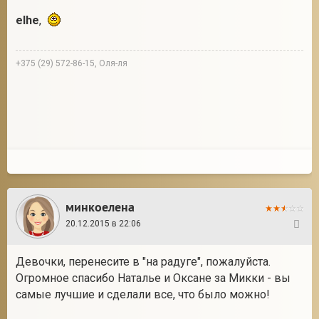
elhe
,
+375 (29) 572-86-15, Оля-ля
минкоелена
20.12.2015 в 22:06
107
Девочки, перенесите в "на радуге", пожалуйста.
Огромное спасибо Наталье и Оксане за Микки - вы
самые лучшие и сделали все, что было можно!