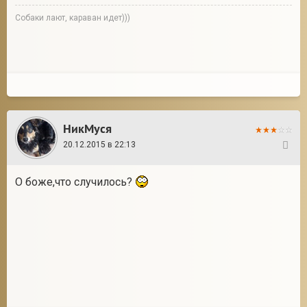
Собаки лают, караван идет)))
НикМуся
20.12.2015 в 22:13
108
О боже,что случилось?