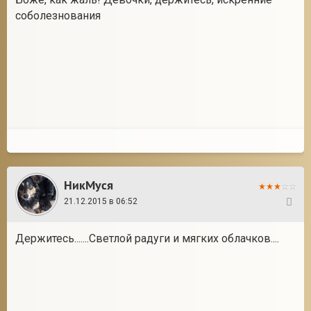
соболезнования
НикМуся
21.12.2015 в 06:52
113
Держитесь.......Светлой радуги и мягких облачков....