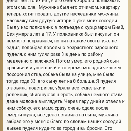
денег нет, то их нет, я его очень хорошо понимаю в
этом смысле. Мужчина был его отчимом, квартиру
теперь хотят продать другие наследники мужчины.
Расскажу вам другую историю уже моих соседей.
Был у нас полковник в подъезде с курцхааром Бией,
Бия умерла лет в 17. У полковника был инсульт, он
немного поправился, но ни на какие охоты уже не
ездил, подобрал довольно возрастного заросшего
пуделя, с ним гулял раза 3 в день по району
медленно с палочкой. Потом умер, его родной сын,
красивый и успешный в то время молодой человек
похоронил отца, собака была на улице, мне было
тогда года 33, его сыну лет на 8 больше. Я пуделя
отловила, подстригла, убрала все кудельки и
репейник, сбившуюся шерсть, собака немного стала
даже моложе выглядеть. Через пару дней я отвела к
ним собаку, его мама сразу очень сдала после
смерти мужа, все дела оставила на сына, мужчина
забрал его у меня с благо по словам наших соседей
вывез пуделя куда-то за город и выбросил. Это