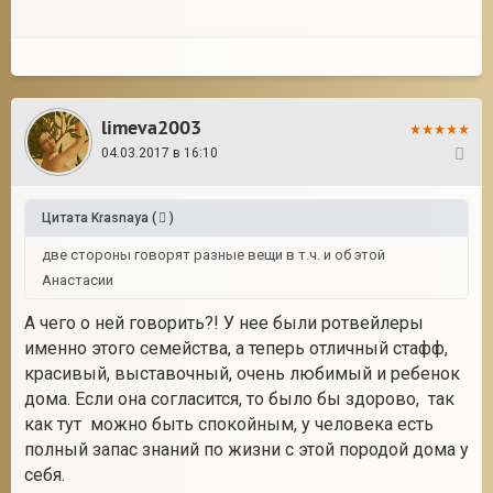
limeva2003
04.03.2017 в 16:10
38
Цитата
Krasnaya
(
)
две стороны говорят разные вещи в т.ч. и об этой
Анастасии
А чего о ней говорить?! У нее были ротвейлеры
именно этого семейства, а теперь отличный стафф,
красивый, выставочный, очень любимый и ребенок
дома. Если она согласится, то было бы здорово, так
как тут можно быть спокойным, у человека есть
полный запас знаний по жизни с этой породой дома у
себя.