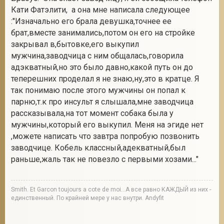
Кати Фатэлити, а она мне написала следующее
:"Изначально его брала девушка,точнее ее
брат,вместе занимались,потом он его на стройке
закрывал в,бытовке,его выкупил
мужчина,заводчица с ним общалась,говорила
адэкватный,но это было давно,какой путь он до
теперешних проделал я не знаю,ну,это в кратце. Я
так понимаю после этого мужчины он попал к
парню,т.к про инсульт я слышала,мне заводчица
рассказывала,на тот момент собака была у
мужчины,который его выкупил. Меня на эгиде нет
,можете написать что завтра попробую позвонить
заводчице. Кобель классный,адекватный,был
раньше,жаль так не повезло с первыми хозами..."
Smith. Et Garcon toujours a cote de moi...А все равно КАЖДЫЙ из них -
единственный. По крайней мере у нас внутри. Andyfit