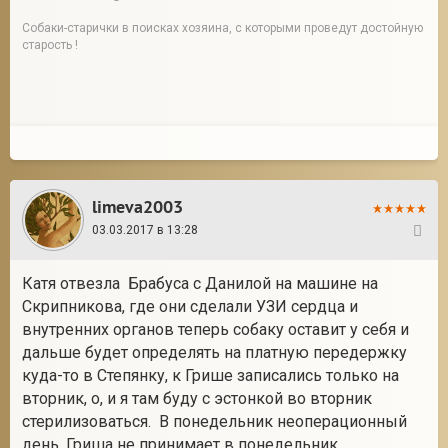
Собаки-старички в поисках хозяина, с которыми проведут достойную
старость !
limeva2003
03.03.2017 в 13:28
30
Катя отвезла Брабуса с Данилой на машине на
Скрипникова, где они сделали УЗИ сердца и
внутренних органов теперь собаку оставит у себя и
дальше будет определять на платную передержку
куда-то в Степянку, к Грише записались только на
вторник, о, и я там буду с эстонкой во вторник
стерилизоваться. В понедельник неоперационный
день, Гриша не принимает в понедельник.