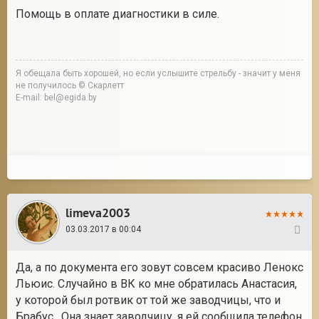
Помощь в оплате диагностики в силе.
Я обещала быть хорошей, но если услышите стрельбу - значит у меня
не получилось © Скарлетт
E-mail: bel@egida.by
limeva2003
03.03.2017 в 00:04
24
Да, а по документа его зовут совсем красиво Ленокс
Льюис. Случайно в ВК ко мне обратилась Анастасия,
у которой был ротвик от той же заводчицы, что и
Брабус. Она знает заводчицу, я ей сообщила телефон