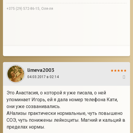
+375 (29) 572-86-15, Оля-ля
limeva2003
04.03.2017 в 02:14
36
Это Анастасия, о которой я уже писала, о ней
упоминает Игорь, ей я дала номер телефона Кати,
они уже созванивались.
АНализы практически нормальные, чуть повышено
СОЭ, чуть понижены лейкоциты. Магний и кальций в
пределах нормы.