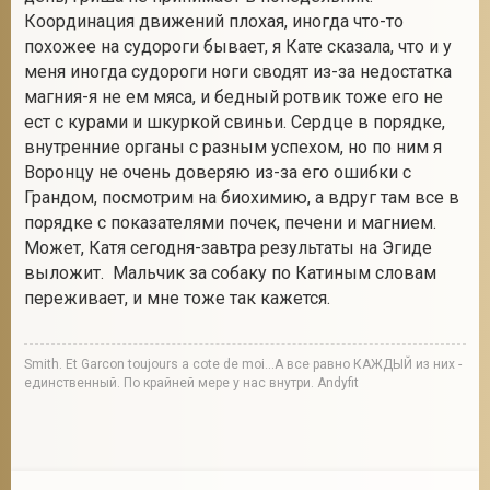
Координация движений плохая, иногда что-то
похожее на судороги бывает, я Кате сказала, что и у
меня иногда судороги ноги сводят из-за недостатка
магния-я не ем мяса, и бедный ротвик тоже его не
ест с курами и шкуркой свиньи. Сердце в порядке,
внутренние органы с разным успехом, но по ним я
Воронцу не очень доверяю из-за его ошибки с
Грандом, посмотрим на биохимию, а вдруг там все в
порядке с показателями почек, печени и магнием.
Может, Катя сегодня-завтра результаты на Эгиде
выложит. Мальчик за собаку по Катиным словам
переживает, и мне тоже так кажется.
Smith. Et Garcon toujours a cote de moi...А все равно КАЖДЫЙ из них -
единственный. По крайней мере у нас внутри. Andyfit