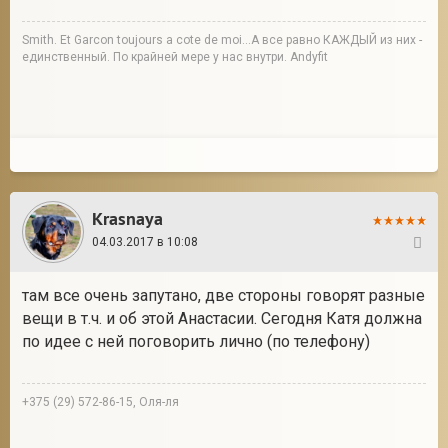
Smith. Et Garcon toujours a cote de moi...А все равно КАЖДЫЙ из них -
единственный. По крайней мере у нас внутри. Andyfit
Krasnaya
04.03.2017 в 10:08
37
там все очень запутано, две стороны говорят разные
вещи в т.ч. и об этой Анастасии. Сегодня Катя должна
по идее с ней поговорить лично (по телефону)
+375 (29) 572-86-15, Оля-ля