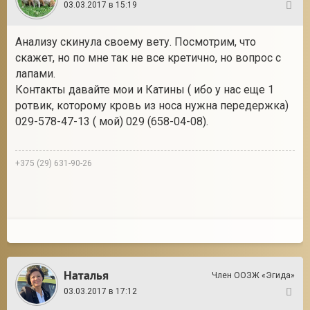
03.03.2017 в 15:19
32
Анализу скинула своему вету. Посмотрим, что
скажет, но по мне так не все кретично, но вопрос с
лапами.
Контакты давайте мои и Катины ( ибо у нас еще 1
ротвик, которому кровь из носа нужна передержка)
029-578-47-13 ( мой) 029 (658-04-08).
+375 (29) 631-90-26
Наталья
Член ООЗЖ «Эгида»
03.03.2017 в 17:12
33