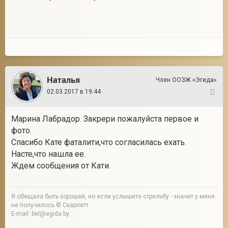
Наталья
Член ООЗЖ «Эгида»
02.03.2017 в 19:44
21
Марина Лабрадор. Закрери пожалуйста первое и
фото.
Спасибо Кате фаталити,что согласилась ехать.
Насте,что нашла ее.
Ждем сообщения от Кати.
Я обещала быть хорошей, но если услышите стрельбу - значит у меня
не получилось © Скарлетт
E-mail: bel@egida.by