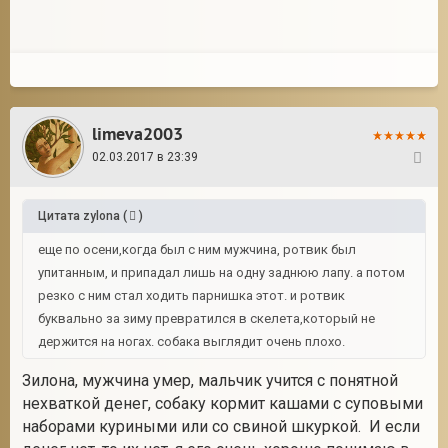
limeva2003
02.03.2017 в 23:39
22
Цитата
zylona
(
)
еще по осени,когда был с ним мужчина, ротвик был
упитанным, и припадал лишь на одну заднюю лапу. а потом
резко с ним стал ходить парнишка этот. и ротвик
буквально за зиму превратился в скелета,который не
держится на ногах. собака выглядит очень плохо.
Зилона, мужчина умер, мальчик учится с понятной
нехваткой денег, собаку кормит кашами с суповыми
наборами куриными или со свиной шкуркой. И если