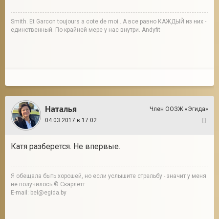
Smith. Et Garcon toujours a cote de moi...А все равно КАЖДЫЙ из них -
единственный. По крайней мере у нас внутри. Andyfit
Наталья
Член ООЗЖ «Эгида»
04.03.2017 в 17:02
39
Катя разберется. Не впервые.
Я обещала быть хорошей, но если услышите стрельбу - значит у меня
не получилось © Скарлетт
E-mail: bel@egida.by