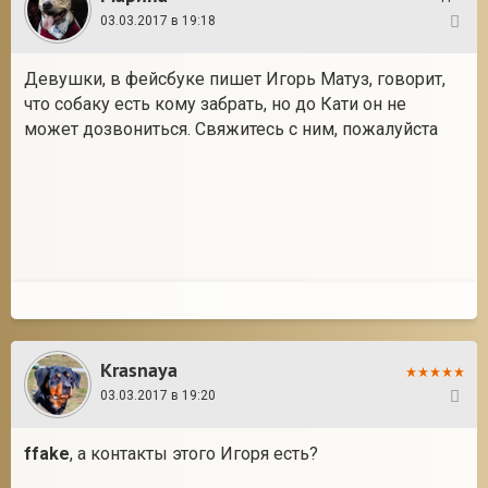
03.03.2017 в 19:18
34
Девушки, в фейсбуке пишет Игорь Матуз, говорит,
что собаку есть кому забрать, но до Кати он не
может дозвониться. Свяжитесь с ним, пожалуйста
Krasnaya
03.03.2017 в 19:20
35
ffake
, а контакты этого Игоря есть?