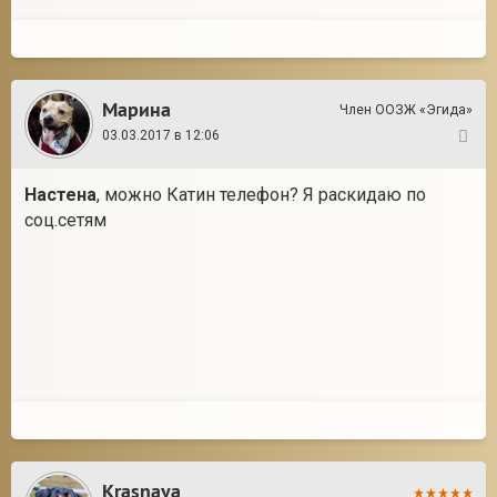
Марина
Член ООЗЖ «Эгида»
03.03.2017 в 12:06
26
Настена
, можно Катин телефон? Я раскидаю по
соц.сетям
Krasnaya