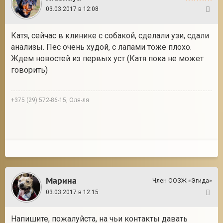
03.03.2017 в 12:08
27
Катя, сейчас в клинике с собакой, сделали узи, сдали
анализы. Пес очень худой, с лапами тоже плохо.
Ждем новостей из первых уст (Катя пока не может
говорить)
+375 (29) 572-86-15, Оля-ля
Марина
Член ООЗЖ «Эгида»
03.03.2017 в 12:15
28
Напишите, пожалуйста, на чьи контакты давать