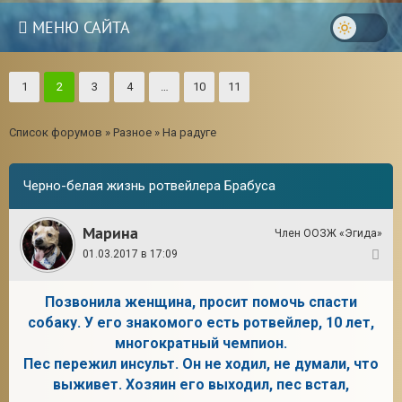
МЕНЮ САЙТА
1
2
3
4
…
10
11
Список форумов
»
Разное
»
На радуге
Черно-белая жизнь ротвейлера Брабуса
Марина
Член ООЗЖ «Эгида»
01.03.2017 в 17:09
1
Позвонила женщина, просит помочь спасти
собаку. У его знакомого есть ротвейлер, 10 лет,
3
многократный чемпион.
Пес пережил инсульт. Он не ходил, не думали, что
выживет. Хозяин его выходил, пес встал,