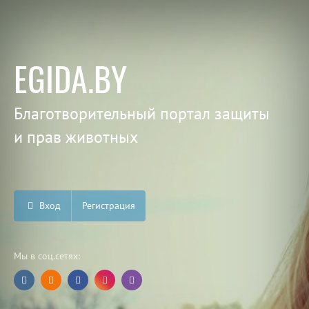
EGIDA.BY
Благотворительный портал защиты
и прав животных
Вход
Регистрация
Мы в соц.сетях: