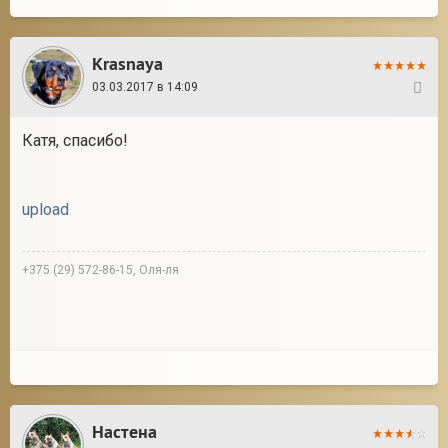
Krasnaya
03.03.2017 в 14:09
31
Катя, спасибо!
upload
+375 (29) 572-86-15, Оля-ля
Настена