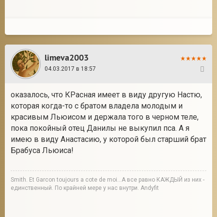
limeva2003
04.03.2017 в 18:57
40
оказалось, что КРасная имеет в виду другую Настю,
которая когда-то с братом владела молодым и
красивым Льюисом и держала того в черном теле,
пока покойный отец Данилы не выкупил пса. А я
имею в виду Анастасию, у которой был старший брат
Брабуса Льюиса!
Smith. Et Garcon toujours a cote de moi...А все равно КАЖДЫЙ из них -
единственный. По крайней мере у нас внутри. Andyfit