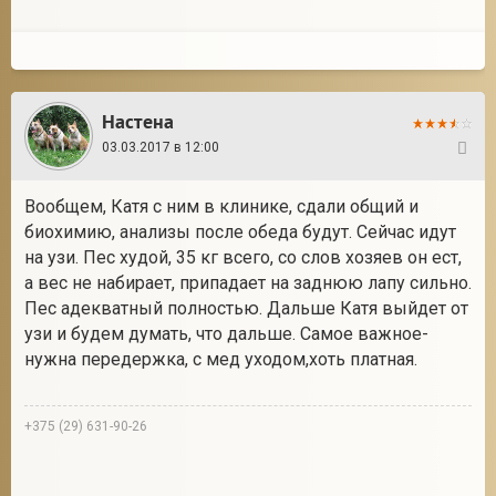
Настена
03.03.2017 в 12:00
25
Вообщем, Катя с ним в клинике, сдали общий и
биохимию, анализы после обеда будут. Сейчас идут
на узи. Пес худой, 35 кг всего, со слов хозяев он ест,
а вес не набирает, припадает на заднюю лапу сильно.
Пес адекватный полностью. Дальше Катя выйдет от
узи и будем думать, что дальше. Самое важное-
нужна передержка, с мед уходом,хоть платная.
+375 (29) 631-90-26