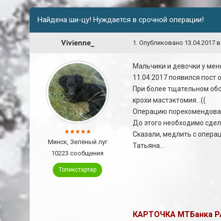
Найдена ши-цу! Нуждается в срочной операции!
Vivienne_
1
.
Опубликовано
13.04.2017 в
Мальчики и девочки у меня
11.04.2017 появился пост 
При более тщательном обс
крохи мастэктомия...((
Операцию порекомендовали 
До этого необходимо сдела
Сказали, медлить с операц
Минск, Зелёный луг
Татьяна...
10223 сообщения
Топикстартер
КАРТОЧКА МТБанка PAY