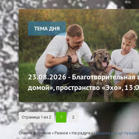
ТЕМА ДНЯ
23.08.2026 - Благотворительная
домой», пространство «Эхо», 13:
Страница
1
из
2
1
2
Список форумов
»
Разное
»
На радуге
»
Найдена ши-цу! Нуждае