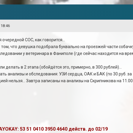
 18:46
 очередной СОС, как говорится...
о том, что девушка подобрала буквально на проезжей части собачку
ледовании у ветеринара в Фаниполе (где сейчас находится на вре
делать в 2 этапа (обойдётся это, примерно, в 300 рублей)...
ть анализы и обследования: УЗИ сердца, ОАК и БАК (по 30 руб. за а
ией нельзя... Завтра записаны на анализы на Скрипникова на 11.0
OKAY: 53 51 0410 3950 4640 действ. до 02/19