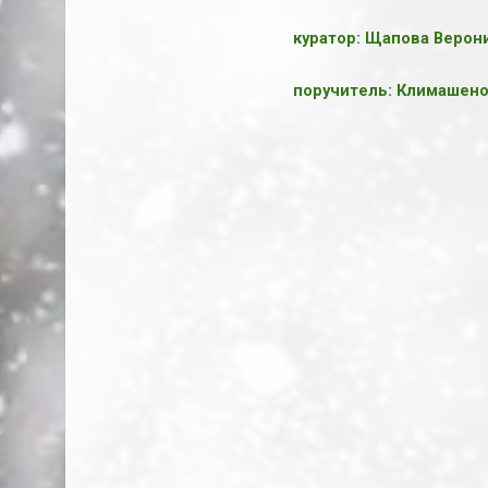
куратор: Щапова Вероник
поручитель: Климашенок