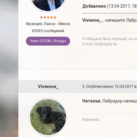
Добавлено
(13.04.2017, 18
-----------------------------------
Vivienne_
, , напишите Лаб
Франция, Лакон - Минск
65535 сообщений
Я обещала быть хорошей, но ес
Член ООЗЖ «Эгида»
E-mail: bel@egida.by
Vivienne_
3
.
Опубликовано
13.04.2017 в
Наталья
, Лабрадор напишу
Вероника