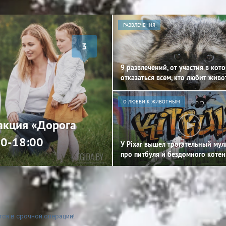
РАЗВЛЕЧЕНИЯ
3
9 развлечений, от участия в кот
отказаться всем, кто любит жив
О ЛЮБВИ К ЖИВОТНЫМ
 акция «Дорога
00-18:00
У Pixar вышел трогательный му
про питбуля и бездомного котен
тся в срочной операции!