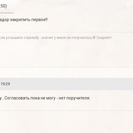
:50)
----------
радор закрепить первое!!
ли услышите стрельбу - значит у меня не получилось © Скарлетт
 19:29
...Согласовать пока не могу - нет поручителя.