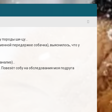
1
 породы ши-цу...
менной передержке собачка), выяснилось, что у
нализ)...
0. Повезёт собу на обследования моя подруга