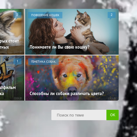
2
ПОВЕДЕНИЕ КОШЕК
2
орых стоит
отных
Понимаете ли Вы свою кошку?
1
ГЕНЕТИКА СОБАК
льтфильм
ка
Способны ли собаки различать цвета?