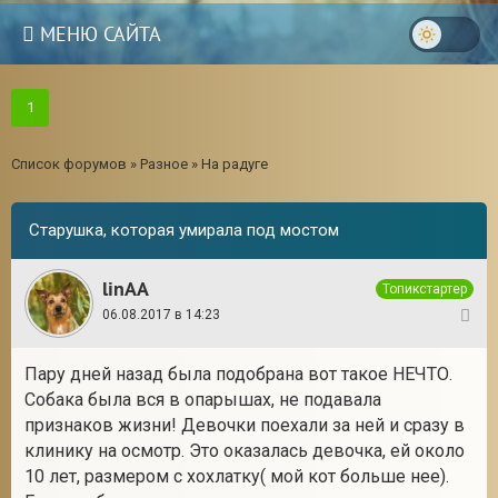
МЕНЮ САЙТА
1
Список форумов
»
Разное
»
На радуге
Старушка, которая умирала под мостом
linAA
Топикстартер
06.08.2017 в 14:23
1
Пару дней назад была подобрана вот такое НЕЧТО.
Собака была вся в опарышах, не подавала
3
признаков жизни! Девочки поехали за ней и сразу в
клинику на осмотр. Это оказалась девочка, ей около
10 лет, размером с хохлатку( мой кот больше нее).