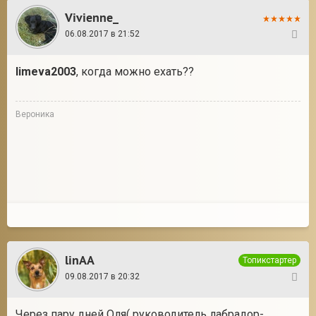
Vivienne_
06.08.2017 в 21:52
10
limeva2003
, когда можно ехать??
Вероника
linAA
Топикстартер
09.08.2017 в 20:32
11
Через пару дней Оля( руководитель лабрадор-