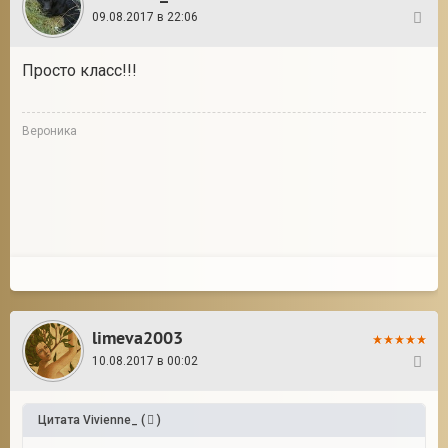
09.08.2017 в 22:06
12
Просто класс!!!
Вероника
limeva2003
10.08.2017 в 00:02
13
Цитата
Vivienne_
(
)