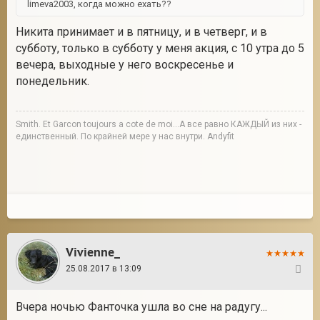
limeva2003, когда можно ехать??
Никита принимает и в пятницу, и в четверг, и в
субботу, только в субботу у меня акция, с 10 утра до 5
вечера, выходные у него воскресенье и
понедельник.
Smith. Et Garcon toujours a cote de moi...А все равно КАЖДЫЙ из них -
единственный. По крайней мере у нас внутри. Andyfit
Vivienne_
25.08.2017 в 13:09
14
Вчера ночью Фанточка ушла во сне на радугу...