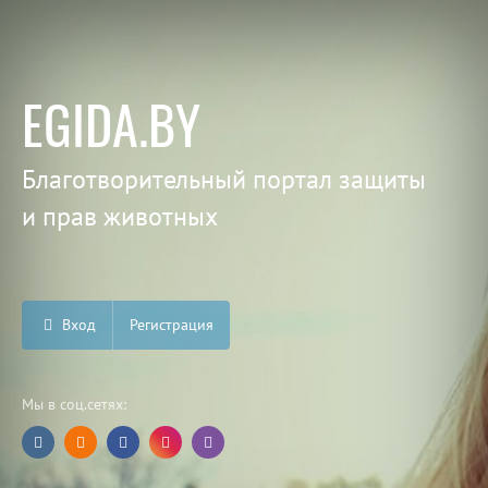
EGIDA.BY
Благотворительный портал защиты
и прав животных
Вход
Регистрация
Мы в соц.сетях: