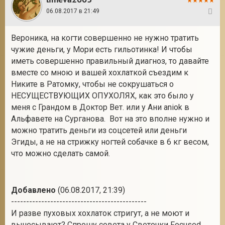
06.08.2017 в 21:49
9
Вероника, на когти совершенно не нужно тратить
чужие деньги, у Мори есть гильотинка! И чтобы
иметь совершенно правильный диагноз, то давайте
вместе со мною и вашей хохлаткой съездим к
Никите в Ратомку, чтобы не сокрушаться о
НЕСУЩЕСТВУЮЩИХ ОПУХОЛЯХ, как это было у
меня с Грандом в Доктор Вет. или у Ани aniok в
Альфавете на Сурганова. Вот на это вполне нужно и
можно тратить деньги из соцсетей или деньги
Эгиды, а не на стрижку ногтей собачке в 6 кг весом,
что можно сделать самой.
Добавлено
(06.08.2017, 21:39)
---------------------------------------------
И разве пуховых хохлаток стригут, а не моют и
вычесывают? Спрошу совета у Светочки Focused