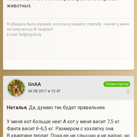
животных.
Я обещала быть хорошей, но если услышите стрельбу - значит у меня
не получилось © Скарлетт
E-mail: bel@egida.by
linAA
Топикстартер
06.08.2017 в 15:47
5
Наталья
, Да, думаю так будет правильнее.
У меня кот больше нее! А кот у меня весит 7,5 кг.
Фанта весит 6-6,5 кг. Размером с хохлатку она.
В квартире терпит. Пока ее не слышно и не видно, но