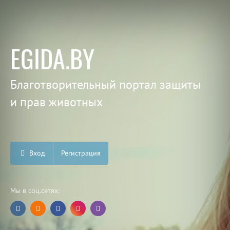
EGIDA.BY
Благотворительный портал защиты
и прав животных
Вход
Регистрация
Мы в соц.сетях: