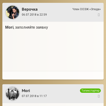
Верочка
Член ООЗЖ «Эгида»
06.07.2018 в 22:59
14
Mori
, заполняйте заявку
Mori
Топикстартер
07.07.2018 в 11:17
15