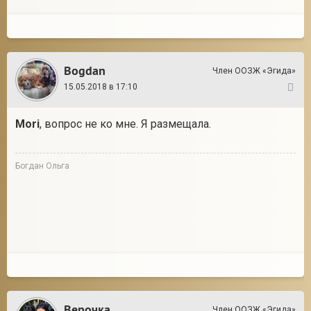
Bogdan
Член ООЗЖ «Эгида»
15.05.2018 в 17:10
7
Mori
, вопрос не ко мне. Я размещала.
Богдан Ольга
Верочка
Член ООЗЖ «Эгида»