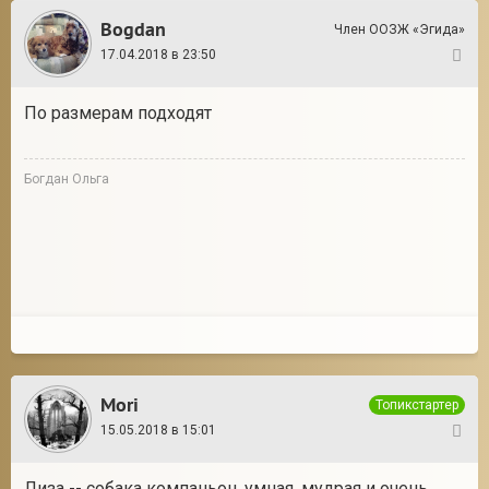
Bogdan
Член ООЗЖ «Эгида»
17.04.2018 в 23:50
5
По размерам подходят
Богдан Ольга
Mori
Топикстартер
15.05.2018 в 15:01
6
Лиза -- собака компаньон, умная, мудрая и очень