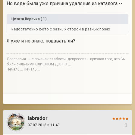
Но ведь была уже причина удаления из каталога --
Цитата
Верочка
(
)
недостаточно фото с разных сторон в разных позах
Я уже и не знаю, подавать ли?
Депрессия -- не признак слабости, депрессия -- признак того, что Вы
были сильными СЛИШКОМ ДОЛГО ...
Печаль ... Печаль ...
labrador
07.07.2018 в 11:43
16