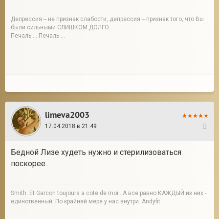
Депрессия -- не признак слабости, депрессия -- признак того, что Вы
были сильными СЛИШКОМ ДОЛГО ...
Печаль ... Печаль ...
limeva2003
17.04.2018 в 21:49
3
Бедной Лизе худеть нужно и стерилизоваться
поскорее.
Smith. Et Garcon toujours a cote de moi...А все равно КАЖДЫЙ из них -
единственный. По крайней мере у нас внутри. Andyfit