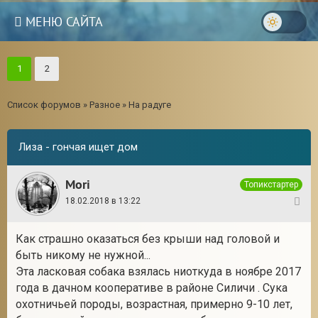
МЕНЮ САЙТА
1
2
Список форумов
»
Разное
»
На радуге
Лиза - гончая ищет дом
Mori
Топикстартер
18.02.2018 в 13:22
1
Как страшно оказаться без крыши над головой и
быть никому не нужной...
Эта ласковая собака взялась ниоткуда в ноябре 2017
года в дачном кооперативе в районе Силичи . Сука
охотничьей породы, возрастная, примерно 9-10 лет,