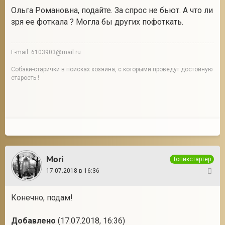
Ольга Романовна, подайте. За спрос не бьют. А что ли
зря ее фоткала ? Могла бы других пофоткать.
E-mail: 6103903@mail.ru
Собаки-старички в поисках хозяина, с которыми проведут достойную
старость !
Mori
Топикстартер
17.07.2018 в 16:36
17
Конечно, подам!
Добавлено
(17.07.2018, 16:36)