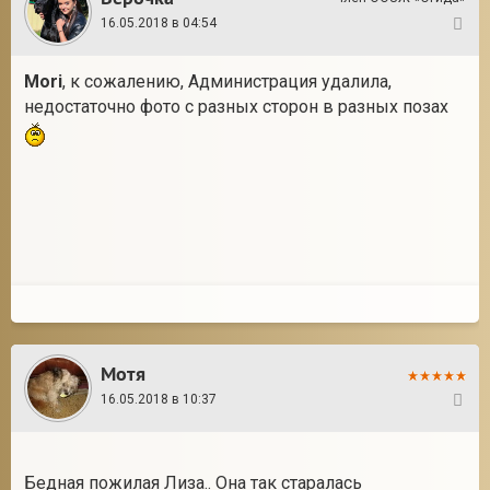
16.05.2018 в 04:54
8
Mori
, к сожалению, Администрация удалила,
недостаточно фото с разных сторон в разных позах
Мотя
16.05.2018 в 10:37
9
Бедная пожилая Лиза.. Она так старалась