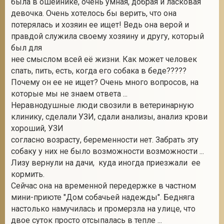
была в ошейнике, очень умная, добрая и ласковая
девочка. Очень хотелось бы верить, что она
потерялась и хозяин ее ищет! Ведь она верой и
правдой служила своему хозяину и другу, который
2
был для
нее смыслом всей её жизни. Как может человек
спать, пить, есть, когда его собака в беде?????
Почему он ее не ищет? Очень много вопросов, на
которые мы не знаем ответа ...
Неравнодушные люди свозили в ветеринарную
клинику, сделали УЗИ, сдали анализы, анализ крови
хороший, УЗИ
согласно возрасту, беременности нет. Забрать эту
собаку у них не было возможности возможности ...
Лизу вернули на дачи, куда иногда приезжали ее
кормить.
Сейчас она на временной передержке в частном
мини-приюте "Дом собачьей надежды". Бедняга
настолько намучилась и промерзла на улице, что
двое суток просто отсыпалась в тепле ...