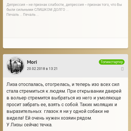
Депрессия -- не признак слабости, депрессия -- признак того, что Вы
были сильными СЛИШКОМ ДОЛГО ...
Печаль ... Печаль ...
Mori
Топикстартер
20.02.2018 в 13:21
2
Лиза отоспалась, отогрелась, и теперь изо всех сил
стала стремиться к людям. При открывании дверей
в вольер стремится выбраться из него и умоляюще
просит забрать ее, взять с собой. Таких молящих и
выразительных глазок я ни у одной собаки не
видела! Ей очень нужен хозяин рядом.
У Лизы сейчас течка.