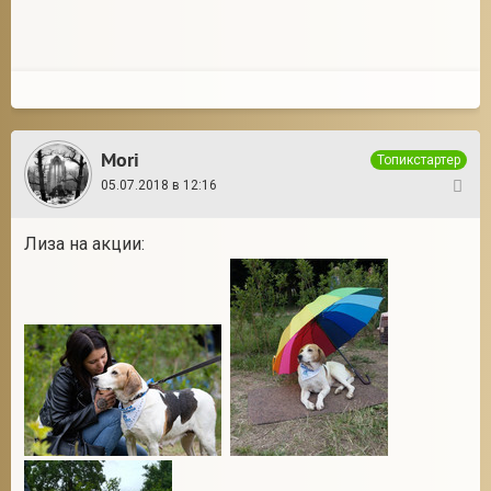
Mori
Топикстартер
05.07.2018 в 12:16
11
Лиза на акции: