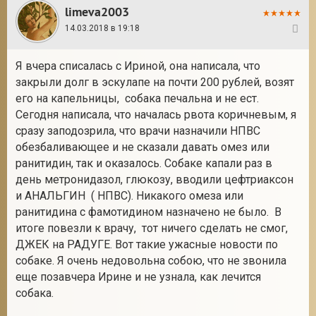
limeva2003
14.03.2018 в 19:18
6
Я вчера списалась с Ириной, она написала, что
закрыли долг в эскулапе на почти 200 рублей, возят
его на капельницы, собака печальна и не ест.
Сегодня написала, что началась рвота коричневым, я
сразу заподозрила, что врачи назначили НПВС
обезбаливающее и не сказали давать омез или
ранитидин, так и оказалось. Собаке капали раз в
день метронидазол, глюкозу, вводили цефтриаксон
и АНАЛЬГИН ( НПВС). Никакого омеза или
ранитидина с фамотидином назначено не было. В
итоге повезли к врачу, тот ничего сделать не смог,
ДЖЕК на РАДУГЕ. Вот такие ужасные новости по
собаке. Я очень недовольна собою, что не звонила
еще позавчера Ирине и не узнала, как лечится
собака.