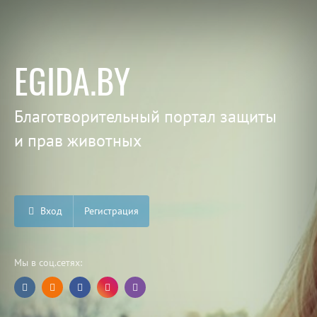
EGIDA.BY
Благотворительный портал защиты
и прав животных
Вход
Регистрация
Мы в соц.сетях: