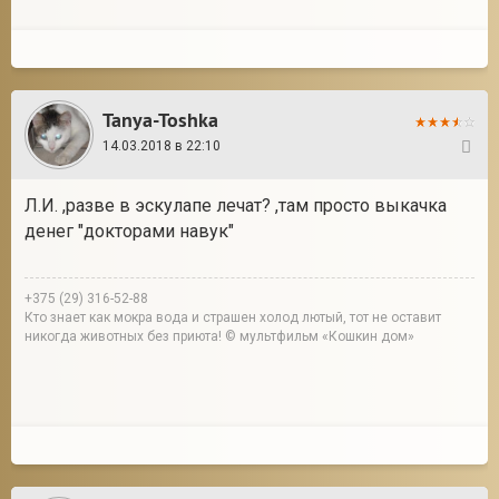
Tanya-Toshka
14.03.2018 в 22:10
7
Л.И. ,разве в эскулапе лечат? ,там просто выкачка
денег "докторами навук"
+375 (29) 316-52-88
Кто знает как мокра вода и страшен холод лютый, тот не оставит
никогда животных без приюта! © мультфильм «Кошкин дом»