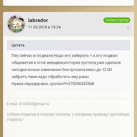
labrador
Топикстартер
11.03.2018 в 18:24
4
Цитата
Пёс сейчас в подвале.Надо его забирать т.к.это подвал
общежития и этой женщине,которая пустила,уже сделали
сегодня ночью замечание.Она просила макс.до 12.00
забрать.+мне надо обработать ему раны.
Нужна передержка, срочно!!!+375296323568
E-mail: 6103903@mail.ru
Собаки-старички в поисках хозяина, с которыми проведут достойную
старость !