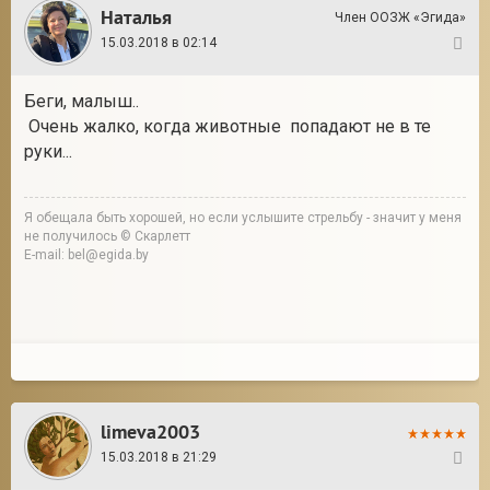
Наталья
Член ООЗЖ «Эгида»
15.03.2018 в 02:14
8
Беги, малыш..
Очень жалко, когда животные попадают не в те
руки...
Я обещала быть хорошей, но если услышите стрельбу - значит у меня
не получилось © Скарлетт
E-mail: bel@egida.by
limeva2003
15.03.2018 в 21:29
9