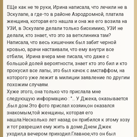
ЕЩе как не те руки, Ирина написала, что лечили не в
Эскулапе, а где-то в районе Аэродромной, платила
женщина, которая его нашла и она же его возила на
УЗИ, в Эскулапе делали только биохимию, УЗИ не
делали, кто знает, что это за ветклиника там?
Написала, что весь кишечник был забит черной
кровью, врачи настаивали, что ему внутри все
отбили, Ирина вчера мне писала, что даже с
большой долей вероятности, знает кто это бил и кто
прокусил все лапы, это был качок с амстаффом, на
которого уже лежит в милиции заявление по другим
похожим случаям.
Хуже этого, она только что прислала мне
следующую информацию : "... У Джека, оказывается
,был дом.Это фото прислал хозяин,он оказался
знакомым,той женщины, которая его
нашла.Несколько лет назад он прибился к этому хозу
и тот разрешил ему жить в доме.Днем Джек
уходил,а вечером приходил.Главное,что он был