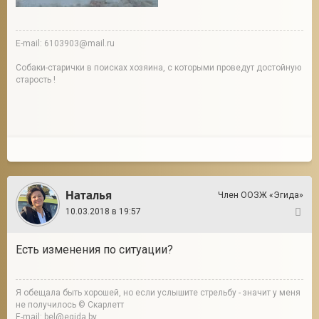
E-mail: 6103903@mail.ru
Собаки-старички в поисках хозяина, с которыми проведут достойную
старость !
Наталья
Член ООЗЖ «Эгида»
10.03.2018 в 19:57
2
Есть изменения по ситуации?
Я обещала быть хорошей, но если услышите стрельбу - значит у меня
не получилось © Скарлетт
E-mail: bel@egida.by