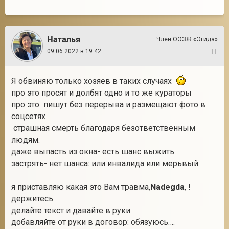
Наталья
Член ООЗЖ «Эгида»
09.06.2022 в 19:42
9
Я обвиняю только хозяев в таких случаях
про это просят и долбят одно и то же кураторы
про это пишут без перерыва и размещают фото в
соцсетях
страшная смерть благодаря безответственным
людям.
даже выпасть из окна- есть шанс выжить
застрять- нет шанса: или инвалида или мерьвый
я приставляю какая это Вам травма,
Nadegda
, !
держитесь
делайте текст и давайте в руки
добавляйте от руки в договор: обязуюсь….