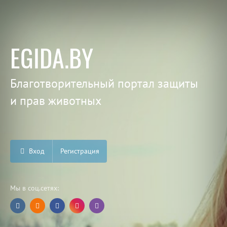
EGIDA.BY
Благотворительный портал защиты
и прав животных
Вход
Регистрация
Мы в соц.сетях: