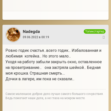
Nadegda
Топикстартер
09.06.2022 в 00:19
7
Ровно годик счастья...всего годик... Избалованная и
любимая котейка... Но этого мало...
Уходя на работу забыли закрыть окно, оставленное
на проветривание... она застряла шейкой... Бедная
моя крошка. Страшная смерть....
Дочки в лагере, им пока не сказали...
Cамое маленькое доброе дело лучше самого большого сочувствия.
Ведь помогают наши дела, а не глаза на мокром месте.