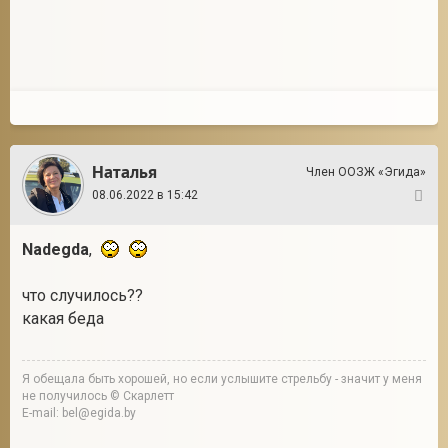
Наталья
Член ООЗЖ «Эгида»
08.06.2022 в 15:42
6
Nadegda
,
что случилось??
какая беда
Я обещала быть хорошей, но если услышите стрельбу - значит у меня
не получилось © Скарлетт
E-mail: bel@egida.by