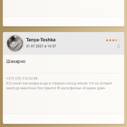
Tanya-Toshka
31.07.2021 в 16:37
2
Шикарно
+375 (29) 316-52-88
Кто знает как мокра вода и страшен холод лютый, тот не оставит
никогда животных без приюта! © мультфильм «Кошкин дом»