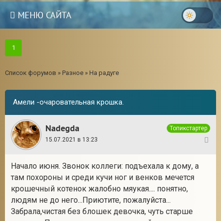
МЕНЮ САЙТА
1
Список форумов
»
Разное
»
На радуге
Амели -очаровательная крошка.
Nadegda
Топикстартер
15.07.2021 в 13:23
1
Начало июня. Звонок коллеги: подъехала к дому, а
там похороны и среди кучи ног и венков мечется
3
крошечный котенок жалобно мяукая.... понятно,
людям не до него...Приютите, пожалуйста...
Забрала,чистая без блошек девочка, чуть старше