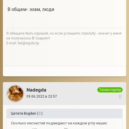
В общем- эхам, люди
Я обещала быть хорошей, но если услышите стрельбу - значит у меня
не получилось © Скарлетт
E-mail: bel@egida.by
Nadegda
Топикстартер
09.06.2022 в 23:57
10
Цитата
Bogdan
(
)
Сколько несчастий поджидают на каждом углу наших