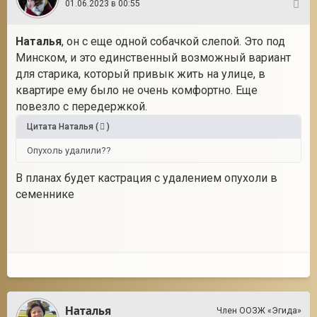
01.06.2023 в 00:55
5
Наталья
, он с еще одной собачкой слепой. Это под
Минском, и это единственный возможный вариант
для старика, который привык жить на улице, в
квартире ему было не очень комфортно. Еще
повезло с передержкой.
Цитата
Наталья
(
)
Опухоль удалили??
В планах будет кастрация с удалением опухоли в
семеннике
Наталья
Член ООЗЖ «Эгида»