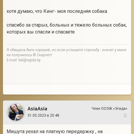
хотя думаю, что Кинг- моя последняя собака.
спасибо за старых, больных и тяжело больных собак,
которых вы спасли и спасаете
Я обещала быть хорошей, но если услышите стрельбу - значит у меня
не получилось © Скарлетт
E-mail: bel@egida.by
AsiaAsia
Член ООЗЖ «Эгида»
31.05.2023 в 20:48
3
Мишута уехал на платную передержку , на