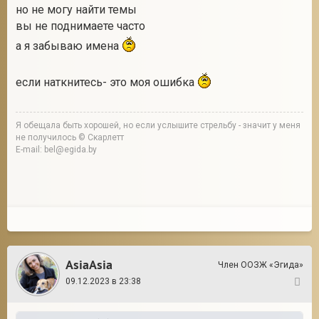
но не могу найти темы
вы не поднимаете часто
а я забываю имена
если наткнитесь- это моя ошибка
Я обещала быть хорошей, но если услышите стрельбу - значит у меня
не получилось © Скарлетт
E-mail: bel@egida.by
AsiaAsia
Член ООЗЖ «Эгида»
09.12.2023 в 23:38
12