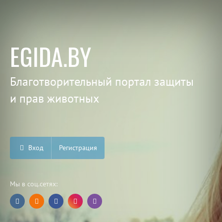
EGIDA.BY
Благотворительный портал защиты
и прав животных
Вход
Регистрация
Мы в соц.сетях: