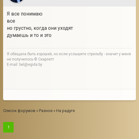
Я все понимаю
все
но грустно, когда они уходят
думаешь и то и это
Я обещала быть хорошей, но если услышите стрельбу - значит у меня
не получилось © Скарлетт
E-mail: bel@egida.by
Список форумов
»
Разное
»
На радуге
1