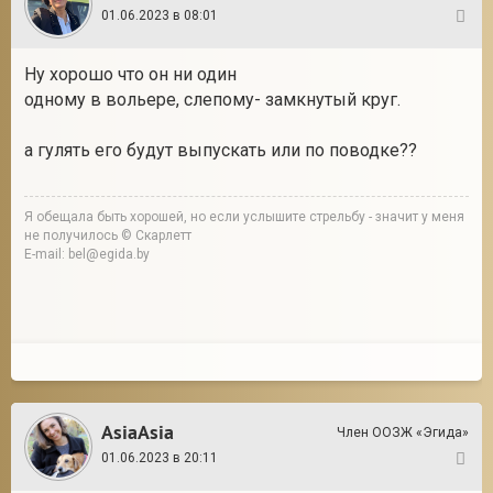
01.06.2023 в 08:01
6
Ну хорошо что он ни один
одному в вольере, слепому- замкнутый круг.
а гулять его будут выпускать или по поводке??
Я обещала быть хорошей, но если услышите стрельбу - значит у меня
не получилось © Скарлетт
E-mail: bel@egida.by
AsiaAsia
Член ООЗЖ «Эгида»
01.06.2023 в 20:11
7