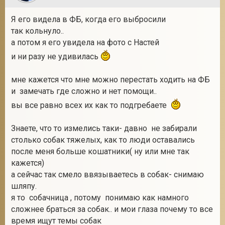
Я его видела в ФБ, когда его выбросили
так кольнуло..
а потом я его увидела на фото с Настей
и ни разу не удивилась
мне кажется что мне можно перестать ходить на ФБ
и замечать где сложно и нет помощи..
вы все равно всех их как то подгребаете
Знаете, что то измелись таки- давно не забирали
столько собак тяжелых, как то люди оставались
после меня больше кошатники( ну или мне так
кажется)
а сейчас так смело ввязываетесь в собак- снимаю
шляпу.
я то собачница , потому понимаю как намного
сложнее браться за собак.. и мои глаза почему то все
время ищут темы собак