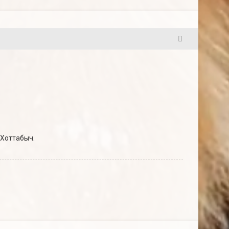
6
 Хоттабыч.