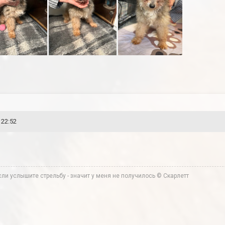
 22:52
ли услышите стрельбу - значит у меня не получилось © Скарлетт