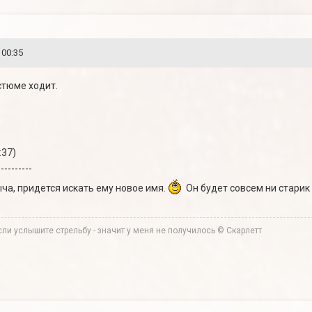
 00:35
стюме ходит.
:37)
----------
ча, придется искать ему новое имя.
Он будет совсем ни старик
ли услышите стрельбу - значит у меня не получилось © Скарлетт