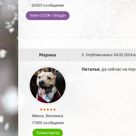
65535 сообщений
Член ООЗЖ «Эгида»
Марина
3
.
Опубликовано
04.03.2024 в
Наталья
, да сейчас на п
Минск, Веснянка
17003 сообщения
Топикстартер