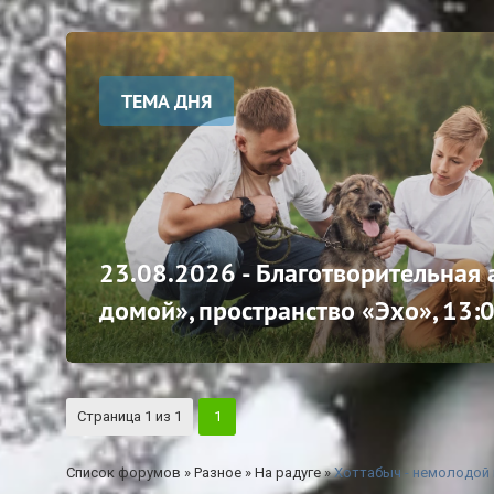
ТЕМА ДНЯ
23.08.2026 - Благотворительная
домой», пространство «Эхо», 13:
Страница
1
из
1
1
Список форумов
»
Разное
»
На радуге
»
Хоттабыч - немолодой 