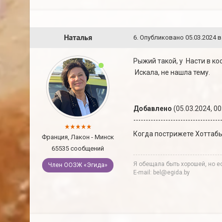
Наталья
6
.
Опубликовано
05.03.2024 в
Рыжий такой, у Насти в ко
Искала, не нашла тему.
Добавлено
(05.03.2024, 00
-----------------------------------
Когда пострижете Хоттабы
Франция, Лакон - Минск
65535 сообщений
Я обещала быть хорошей, но ес
Член ООЗЖ «Эгида»
E-mail: bel@egida.by