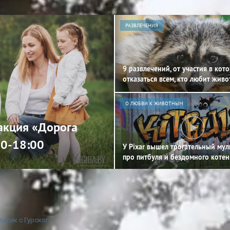
РАЗВЛЕЧЕНИЯ
9 развлечений, от участия в кот
отказаться всем, кто любит жив
О ЛЮБВИ К ЖИВОТНЫМ
 акция «Дорога
00-18:00
У Pixar вышел трогательный му
про питбуля и бездомного котен
песик с Гурского