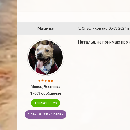
Марина
5
.
Опубликовано
05.03.2024 в
Наталья
, не понимаю про 
Минск, Веснянка
17003 сообщения
Топикстартер
Член ООЗЖ «Эгида»