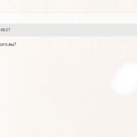
 00:27
кого вы?