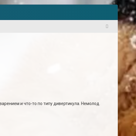
1
варением и что-то по типу дивертикула. Немолод.