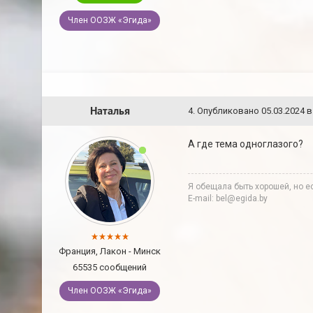
Член ООЗЖ «Эгида»
Наталья
4
.
Опубликовано
05.03.2024 в
А где тема одноглазого?
Я обещала быть хорошей, но ес
E-mail: bel@egida.by
Франция, Лакон - Минск
65535 сообщений
Член ООЗЖ «Эгида»