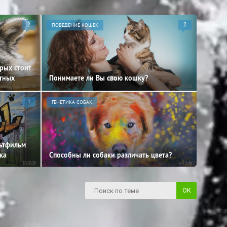
2
ПОВЕДЕНИЕ КОШЕК
2
орых стоит
отных
Понимаете ли Вы свою кошку?
1
ГЕНЕТИКА СОБАК
льтфильм
ка
Способны ли собаки различать цвета?