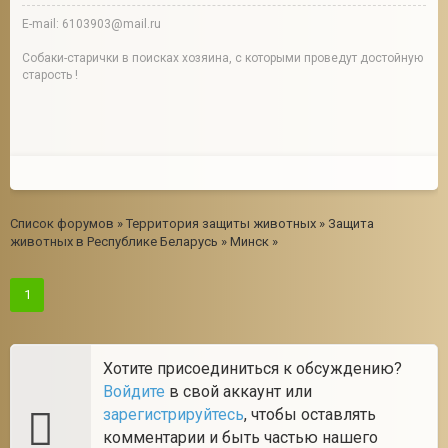
E-mail: 6103903@mail.ru
Собаки-старички в поисках хозяина, с которыми проведут достойную
старость !
Список форумов
»
Территория защиты животных
»
Защита
животных в Республике Беларусь
»
Минск
»
1
Хотите присоединиться к обсуждению?
Войдите
в свой аккаунт или
зарегистрируйтесь
, чтобы оставлять
комментарии и быть частью нашего