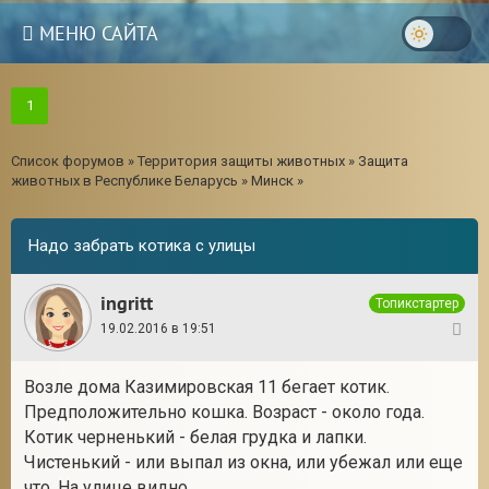
МЕНЮ САЙТА
1
Список форумов
»
Территория защиты животных
»
Защита
животных в Республике Беларусь
»
Минск
»
Надо забрать котика с улицы
ingritt
Топикстартер
19.02.2016 в 19:51
1
Возле дома Казимировская 11 бегает котик.
3
Предположительно кошка. Возраст - около года.
Котик черненький - белая грудка и лапки.
Чистенький - или выпал из окна, или убежал или еще
что. На улице видно