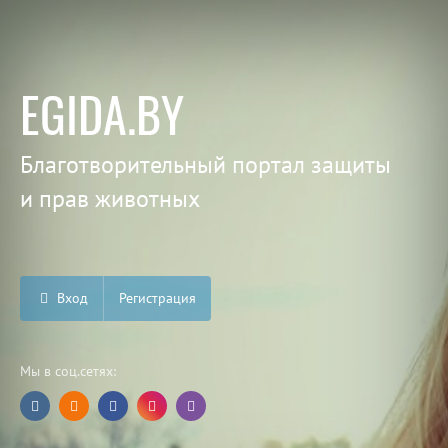
EGIDA.BY
Благотворительный портал защиты
и прав животных
Вход
Регистрация
Мы в соц.сетях: