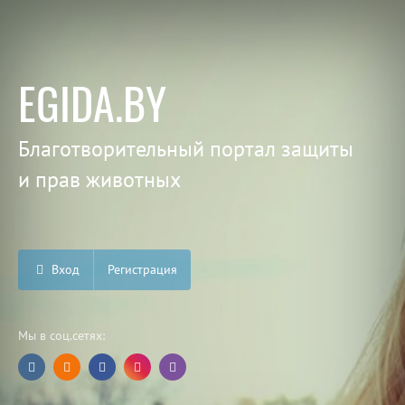
EGIDA.BY
Благотворительный портал защиты
и прав животных
Вход
Регистрация
Мы в соц.сетях: