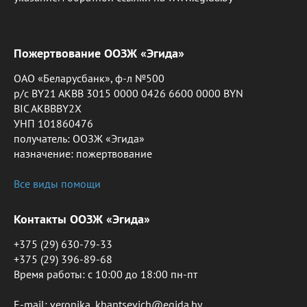
Пожертвование ООЗЖ «Эгида»
ОАО «Беларусбанк», ф-л №500
р/с BY21 AKBB 3015 0000 0426 6600 0000 BYN
BIC AKBBBY2X
УНП 101860476
получатель: ООЗЖ «Эгида»
назначение: пожертвование
Все виды помощи
Контакты ООЗЖ «Эгида»
+375 (29) 630-79-33
+375 (29) 396-89-68
Время работы: c 10:00 до 18:00 пн-пт
E-mail: veronika_khantsevich@egida.by