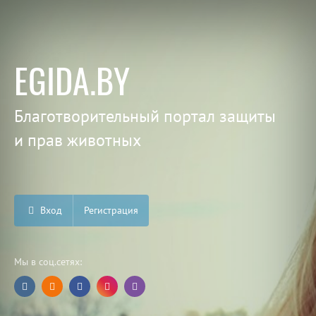
EGIDA.BY
Благотворительный портал защиты
и прав животных
Вход
Регистрация
Мы в соц.сетях: