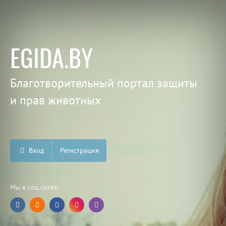
EGIDA.BY
Благотворительный портал защиты
и прав животных
Вход
Регистрация
Мы в соц.сетях: