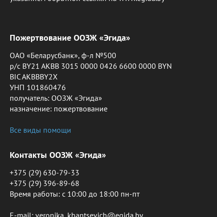
Пожертвование ООЗЖ «Эгида»
ОАО «Беларусбанк», ф-л №500
р/с BY21 AKBB 3015 0000 0426 6600 0000 BYN
BIC AKBBBY2X
УНП 101860476
получатель: ООЗЖ «Эгида»
назначение: пожертвование
Все виды помощи
Контакты ООЗЖ «Эгида»
+375 (29) 630-79-33
+375 (29) 396-89-68
Время работы: c 10:00 до 18:00 пн-пт
E-mail: veronika_khantsevich@egida.by