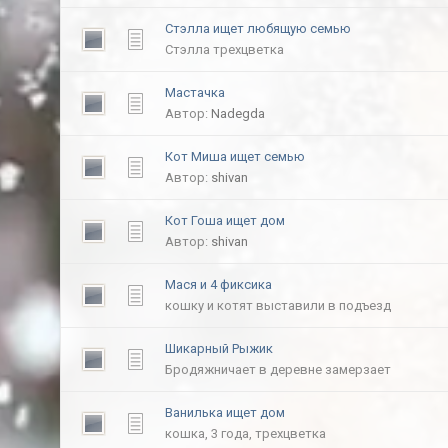
Стэлла ищет любящую семью
Стэлла трехцветка
Мастачка
Автор:
Nadegda
Кот Миша ищет семью
Автор:
shivan
Кот Гоша ищет дом
Автор:
shivan
Мася и 4 фиксика
кошку и котят выставили в подъезд
Шикарный Рыжик
Бродяжничает в деревне замерзает
Ванилька ищет дом
кошка, 3 года, трехцветка