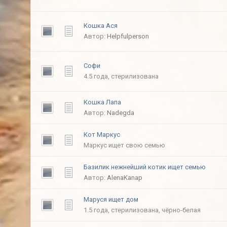
Кошка Ася
Автор:
Helpfulperson
Софи
4.5 года, стерилизована
Кошка Лапа
Автор:
Nadegda
Кот Маркус
Маркус ищет свою семью
Базилик нежнейший котик ищет семью
Автор:
AlenaKanap
Маруся ищет дом
1.5 года, стерилизована, чёрно-белая