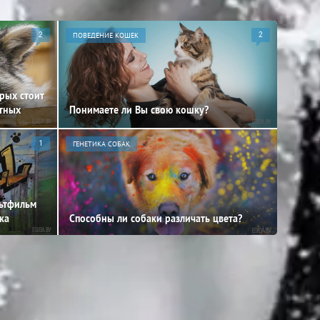
2
ПОВЕДЕНИЕ КОШЕК
2
орых стоит
отных
Понимаете ли Вы свою кошку?
1
ГЕНЕТИКА СОБАК
льтфильм
ка
Способны ли собаки различать цвета?