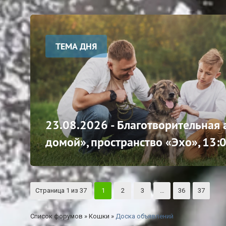
ТЕМА ДНЯ
23.08.2026 - Благотворительная
домой», пространство «Эхо», 13:
Страница
1
из
37
1
2
3
…
36
37
Список форумов
»
Кошки
»
Доска объявлений