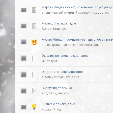
Марта - "подснежник", спасенный с пустующи
очень нежный и милый котенок-подросток
Малыш Лео ищет дом
Автор:
Krasnaya
Милая Милка - трехцветное пушистое счасть
очень красивый котеночек ищет дом
Офелия, котенок-подваленок
Ищет дом
Очаровательная Маргоша
в поисках лучшего дома
Сириус ищет семью
кот, 1 год, лесной
Бъянка с поиске дома
кошка, 1 год