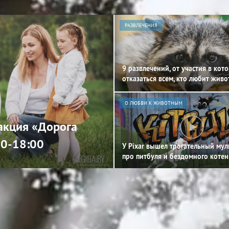
РАЗВЛЕЧЕНИЯ
9 развлечений, от участия в кот
отказаться всем, кто любит жив
О ЛЮБВИ К ЖИВОТНЫМ
 акция «Дорога
00-18:00
У Pixar вышел трогательный му
про питбуля и бездомного котен