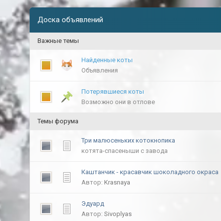
Доска объявлений
Важные темы
Найденные коты
Объявления
Потерявшиеся коты
Возможно они в отлове
Темы форума
Три малюсеньких котокнопика
котята-спасеныши с завода
Каштанчик - красавчик шоколадного окраса
Автор:
Krasnaya
Эдуард
Автор:
Sivoplyas