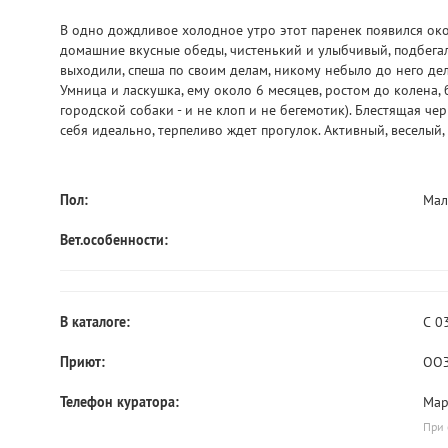
В одно дождливое холодное утро этот паренек появился ок
домашние вкусные обеды, чистенький и улыбчивый, подбегал 
выходили, спеша по своим делам, никому небыло до него дела
Умница и ласкушка, ему около 6 месяцев, ростом до колена,
городской собаки - и не клоп и не бегемотик). Блестящая че
себя идеально, терпеливо ждет прогулок. Активный, веселый,
Пол:
Маль
Вет.особенности:
В каталоге:
С 0
Приют:
ООЗ
Телефон куратора:
Мар
При 