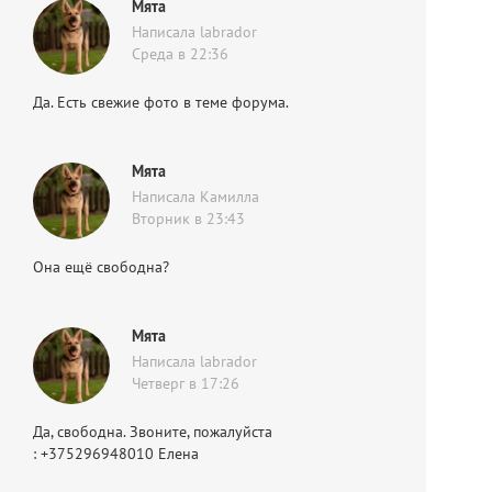
Мята
Написала labrador
Среда в 22:36
Да. Есть свежие фото в теме форума.
Мята
Написала Камилла
Вторник в 23:43
Она ещё свободна?
Мята
Написала labrador
Четверг в 17:26
Да, свободна. Звоните, пожалуйста
: +375296948010 Елена