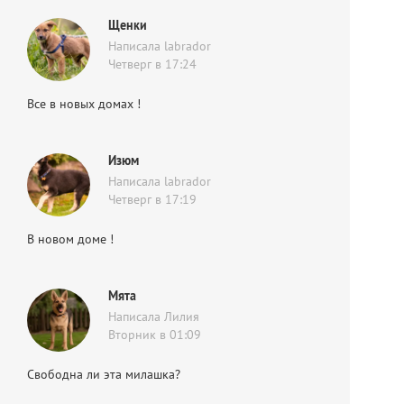
Щенки
Написала labrador
Четверг в 17:24
Все в новых домах !
Изюм
Написала labrador
Четверг в 17:19
В новом доме !
Мята
Написала Лилия
Вторник в 01:09
Свободна ли эта милашка?