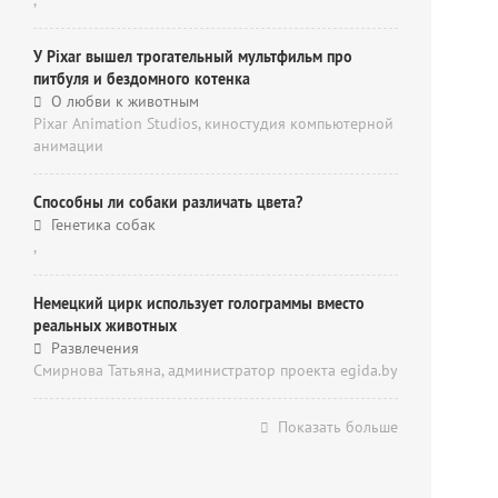
,
У Pixar вышел трогательный мультфильм про
питбуля и бездомного котенка
О любви к животным
Pixar Animation Studios, киностудия компьютерной
анимации
Способны ли собаки различать цвета?
Генетика собак
,
Немецкий цирк использует голограммы вместо
реальных животных
Развлечения
Смирнова Татьяна, администратор проекта egida.by
Показать больше