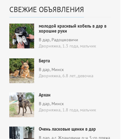
СВЕЖИЕ ОБЪЯВЛЕНИЯ
молодой красивый кобель в дар в
хорошие руки
В дар
, Радошковичи
Дворняжка, 1.3 года,
мальчик
Берта
В дар
, Минск
Дворняжка, 6.8 лет,
девочка
Архан
В дар
, Минск
Дворняжка, 1.8 года,
мальчик
Очень ласковые щенки в дар
В дар
, а.г. Ждановичи р-н 5-го пляжа