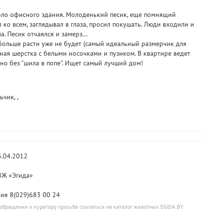
оло офисного здания. Молоденький песик, еще помнящий
ко всем, заглядывал в глаза, просил покушать. Люди входили и
. Песик отчаялся и замерз...
 больше расти уже не будет (самый идеальный размерчик для
рная шерстка с белыми носочками и пузиком. В квартире ведет
 но без "шила в попе". Ищет самый лучший дом!
чик, ,
3.04.2012
Ж «Эгида»
ия 8(029)683 00 24
обращении к куратору просьба ссылаться на каталог животных EGIDA.BY