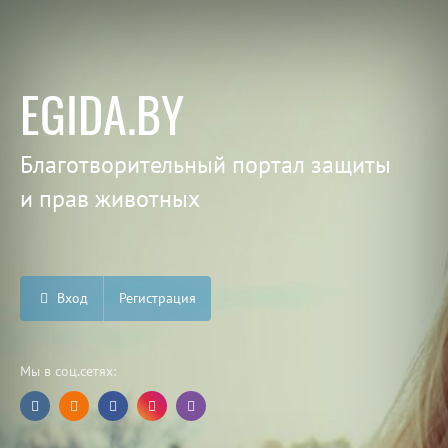
EGIDA.BY
Благотворительный портал защиты
и прав животных
Вход
Регистрация
Мы в соц.сетях: