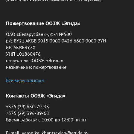
Пожертвование ООЗЖ «Эгида»
ОАО «Беларусбанк», ф-л №500
р/с BY21 AKBB 3015 0000 0426 6600 0000 BYN
BIC AKBBBY2X
УНП 101860476
получатель: ООЗЖ «Эгида»
назначение: пожертвование
Все виды помощи
Контакты ООЗЖ «Эгида»
+375 (29) 630-79-33
+375 (29) 396-89-68
Время работы: c 10:00 до 18:00 пн-пт
E-mail: veronika_khantsevich@egida.by