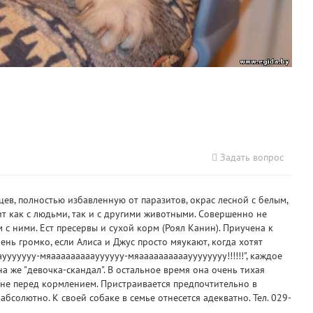
Задать вопрос
цев, полностью избавленную от паразитов, окрас лесной с белым,
т как с людьми, так и с другими животными. Совершенно не
м с ними. Ест пресервы и сухой корм (Роял Канин). Приучена к
ень громко, если Алиса и Джус просто мяукают, когда хотят
ууууууу-мяааааааааауууууу-мяаааааааааауууууууу!!!!!!", каждое
она же "девочка-скандал". В остальное время она очень тихая
кухне перед кормлением. Пристраивается предпочтительно в
абсолютно. К своей собаке в семье отнесется адекватно. Тел. 029-