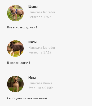
Щенки
Написала labrador
Четверг в 17:24
Все в новых домах !
Изюм
Написала labrador
Четверг в 17:19
В новом доме !
Мята
Написала Лилия
Вторник в 01:09
Свободна ли эта милашка?