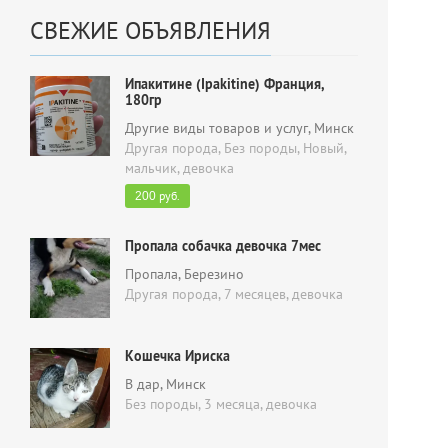
СВЕЖИЕ ОБЪЯВЛЕНИЯ
Ипакитине (Ipakitine) Франция,
180гр
Другие виды товаров и услуг
, Минск
Другая порода, Без породы, Новый,
мальчик, девочка
руб.
200
Пропала собачка девочка 7мес
Пропала
, Березино
Другая порода, 7 месяцев,
девочка
Кошечка Ириска
В дар
, Минск
Без породы, 3 месяца,
девочка