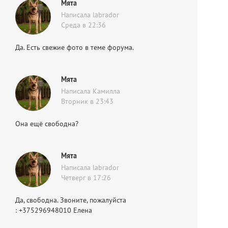
Мята
Написала labrador
Среда в 22:36
Да. Есть свежие фото в теме форума.
Мята
Написала Камилла
Вторник в 23:43
Она ещё свободна?
Мята
Написала labrador
Четверг в 17:26
Да, свободна. Звоните, пожалуйста
: +375296948010 Елена