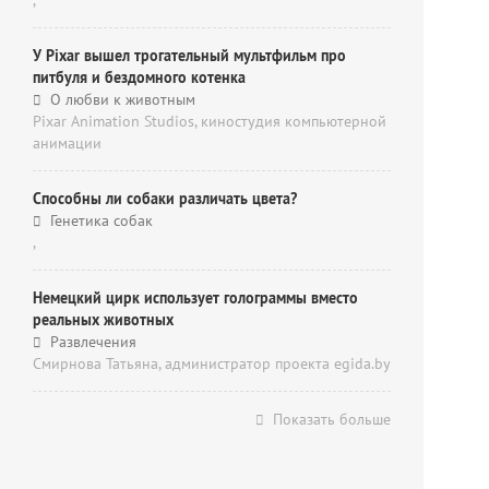
,
У Pixar вышел трогательный мультфильм про
питбуля и бездомного котенка
О любви к животным
Pixar Animation Studios, киностудия компьютерной
анимации
Способны ли собаки различать цвета?
Генетика собак
,
Немецкий цирк использует голограммы вместо
реальных животных
Развлечения
Смирнова Татьяна, администратор проекта egida.by
Показать больше