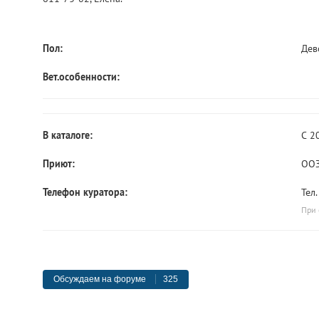
Пол:
Дев
Вет.особенности:
В каталоге:
С 2
Приют:
ООЗ
Телефон куратора:
Тел
При 
Обсуждаем на форуме
325