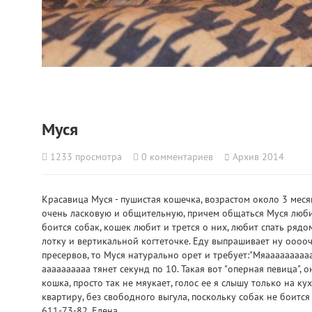
Муся
1233
просмотра
0
комментариев
Архив 2014
Красавица Муся - пушистая кошечка, возрастом около 3 меся
очень ласковую и общительную, причем общаться Муся люби
боится собак, кошек любит и трется о них, любит спать рядо
лотку и вертикальной когтеточке. Еду выпрашивает ну ооооч
пресервов, то Муся натурально орет и требует:"Мяаааааааааа
аааааааааа тянет секунд по 10. Такая вот "оперная певица", 
кошка, просто так не мяукает, голос ее я слышу только на 
квартиру, без свободного выгула, поскольку собак не боится 
611-73-82, Елена.