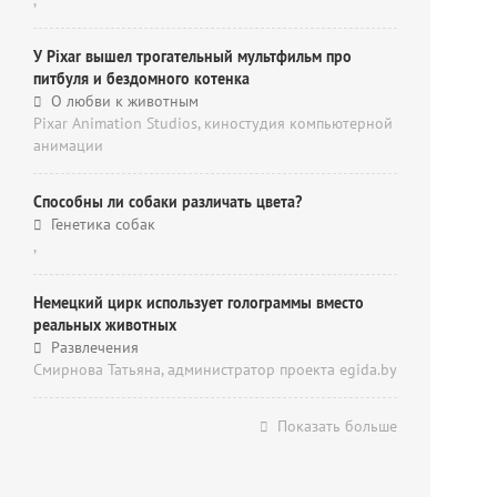
,
У Pixar вышел трогательный мультфильм про
питбуля и бездомного котенка
О любви к животным
Pixar Animation Studios, киностудия компьютерной
анимации
Способны ли собаки различать цвета?
Генетика собак
,
Немецкий цирк использует голограммы вместо
реальных животных
Развлечения
Смирнова Татьяна, администратор проекта egida.by
Показать больше