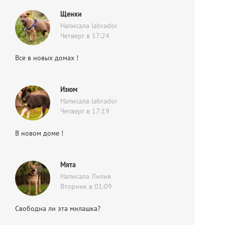
Щенки
Написала labrador
Четверг в 17:24
Все в новых домах !
Изюм
Написала labrador
Четверг в 17:19
В новом доме !
Мята
Написала Лилия
Вторник в 01:09
Свободна ли эта милашка?