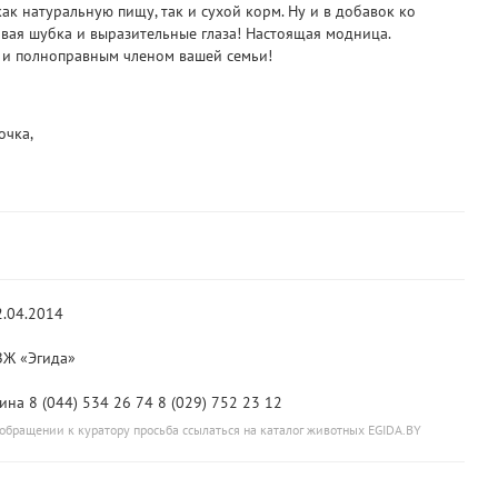
к натуральную пищу, так и сухой корм. Ну и в добавок ко
ивая шубка и выразительные глаза! Настоящая модница.
м и полноправным членом вашей семьи!
очка,
2.04.2014
Ж «Эгида»
ина 8 (044) 534 26 74 8 (029) 752 23 12
обращении к куратору просьба ссылаться на каталог животных EGIDA.BY