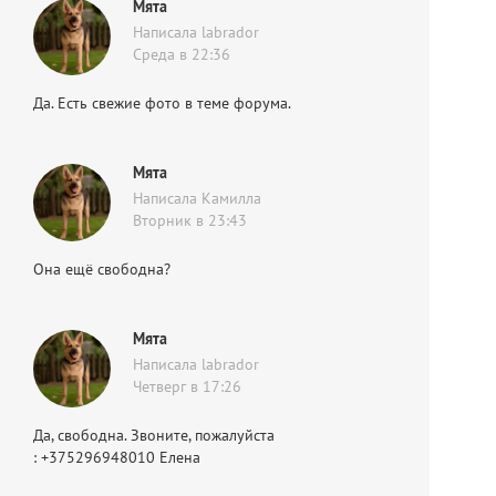
Мята
Написала labrador
Среда в 22:36
Да. Есть свежие фото в теме форума.
Мята
Написала Камилла
Вторник в 23:43
Она ещё свободна?
Мята
Написала labrador
Четверг в 17:26
Да, свободна. Звоните, пожалуйста
: +375296948010 Елена