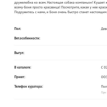
дружелюбна ко всем. Настоящая собака компаньон! Кушает ка
всему-Боня просто красавица! Посмотрите, какая у нее крас
Подружитесь с нами, и Боня очень быстро станет настоящи
Пол:
Дев
Вет.особенности:
Выгул:
В каталоге:
С 0
Приют:
ООЗ
Телефон куратора:
Пол
При 