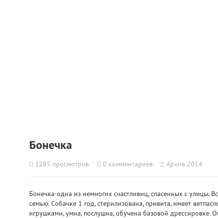
Бонечка
1285
просмотров
0
комментариев
Архив 2014
Бонечка-одна из немногих счастливиц, спасенных с улицы. 
семью. Собачке 1 год, стерилизована, привита, имеет ветпас
игрушками, умна, послушна, обучена базовой дрессировке. О