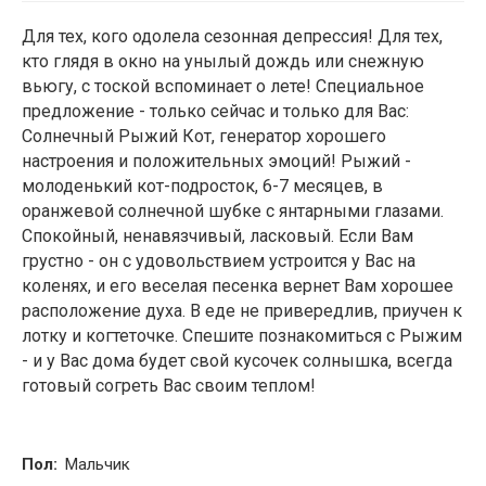
Для тех, кого одолела сезонная депрессия! Для тех,
2
кто глядя в окно на унылый дождь или снежную
вьюгу, с тоской вспоминает о лете! Специальное
предложение - только сейчас и только для Вас:
Солнечный Рыжий Кот, генератор хорошего
настроения и положительных эмоций! Рыжий -
молоденький кот-подросток, 6-7 месяцев, в
оранжевой солнечной шубке с янтарными глазами.
Спокойный, ненавязчивый, ласковый. Если Вам
грустно - он с удовольствием устроится у Вас на
коленях, и его веселая песенка вернет Вам хорошее
расположение духа. В еде не привередлив, приучен к
лотку и когтеточке. Спешите познакомиться с Рыжим
- и у Вас дома будет свой кусочек солнышка, всегда
готовый согреть Вас своим теплом!
Пол:
Мальчик