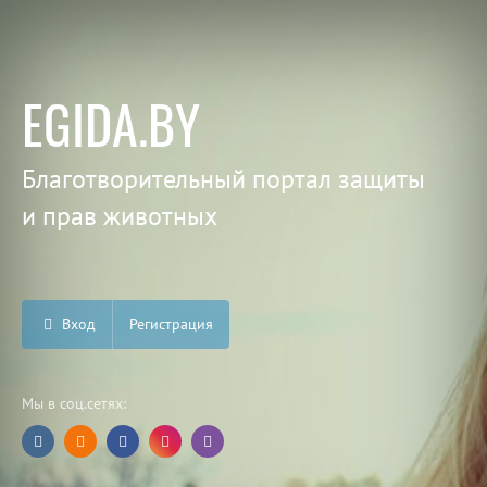
EGIDA.BY
Благотворительный портал защиты
и прав животных
Вход
Регистрация
Мы в соц.сетях: