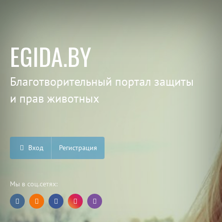
EGIDA.BY
Благотворительный портал защиты
и прав животных
Вход
Регистрация
Мы в соц.сетях: