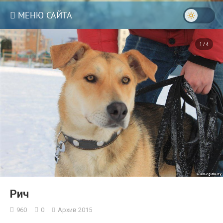
МЕНЮ САЙТА
1 / 4
3
Рич
960
0
Архив 2015