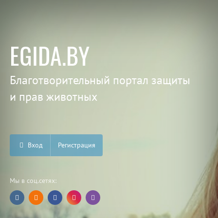
EGIDA.BY
Благотворительный портал защиты
и прав животных
Вход
Регистрация
Мы в соц.сетях: