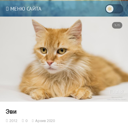
МЕНЮ САЙТА
1 / 1
3
Эви
2012
0
Архив 2020