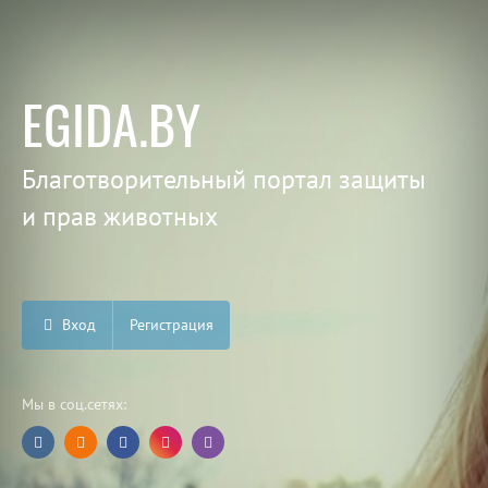
EGIDA.BY
Благотворительный портал защиты
и прав животных
Вход
Регистрация
Мы в соц.сетях: