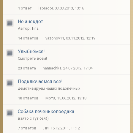
1
ответ
labrador, 03.03.2013, 13:16
Не анекдот
Автор:
Tina
14
ответов
vazonov11, 03.11.2012, 12:19
Улыбнёмся!
Смотреть всем!
23
ответа
hannachka, 24.07.2012, 17:04
Подключаемся все!
демотивируем наших подопечных
10
ответов
Мотя, 15.06.2012, 13:18
Собака печенькопоедака
взято с тут бая))
7
ответов
ЛИ, 15.12.2011, 11:12