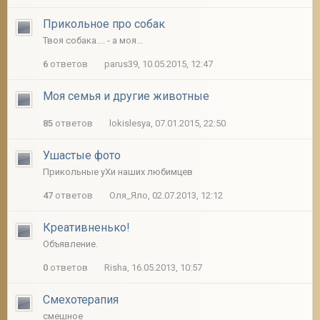
Прикольное про собак
Твоя собака.... - а моя...
6
ответов
parus39, 10.05.2015, 12:47
Моя семья и другие животные
85
ответов
lokislesya, 07.01.2015, 22:50
Ушастые фото
Прикольные уХи наших любимцев
47
ответов
Оля_Яло, 02.07.2013, 12:12
Креативненько!
Объявление.
0
ответов
Risha, 16.05.2013, 10:57
Смехотерапия
смешное