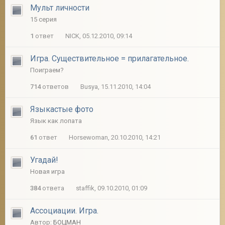
Мульт личности
15 серия
1
ответ
NICK, 05.12.2010, 09:14
Игра. Существительное = прилагательное.
Поиграем?
714
ответов
Busya, 15.11.2010, 14:04
Языкастые фото
Язык как лопата
61
ответ
Horsewoman, 20.10.2010, 14:21
Угадай!
Новая игра
384
ответа
staffik, 09.10.2010, 01:09
Ассоциации. Игра.
Автор:
БОЦМАН