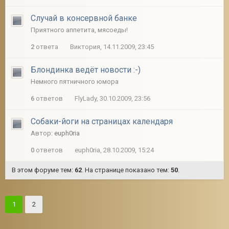
Случай в консервной банке
Приятного аппетита, мясоеды!
2
ответа
Виктория, 14.11.2009, 23:45
Блондинка ведёт новости :-)
Немного пятничного юмора
6
ответов
FlyLady, 30.10.2009, 23:56
Собаки-йоги на страницах календаря
Автор:
euph0ria
0
ответов
euph0ria, 28.10.2009, 15:24
В этом форуме тем:
62
. На странице показано тем:
50
.
1
2