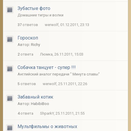
Зубастые фото
Домашние тигры и волки
37
ответов
werwolf, 01.12.2011, 23:13
Гороскоп
Автор:
Richy
2
ответа
Люмка, 26.11.2011, 15:03
Собачка танцует - супер !!!
Английский аналог передачи " Минута славы"
5
ответов
werwolf, 25.11.2011, 22:26
Забавный котик
Автор:
HabibiBoo
4
ответа
ShparkY, 25.11.2011, 21:55
Мультфильмы о животных