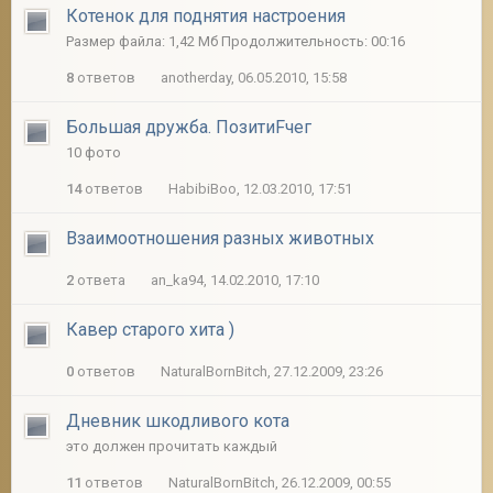
Котенок для поднятия настроения
Размер файла: 1,42 Мб Продолжительность: 00:16
8
ответов
anotherday, 06.05.2010, 15:58
Большая дружба. ПозитиFчег
10 фото
14
ответов
HabibiBoo, 12.03.2010, 17:51
Взаимоотношения разных животных
2
ответа
an_ka94, 14.02.2010, 17:10
Кавер старого хита )
0
ответов
NaturalBornBitch, 27.12.2009, 23:26
Дневник шкодливого кота
это должен прочитать каждый
11
ответов
NaturalBornBitch, 26.12.2009, 00:55