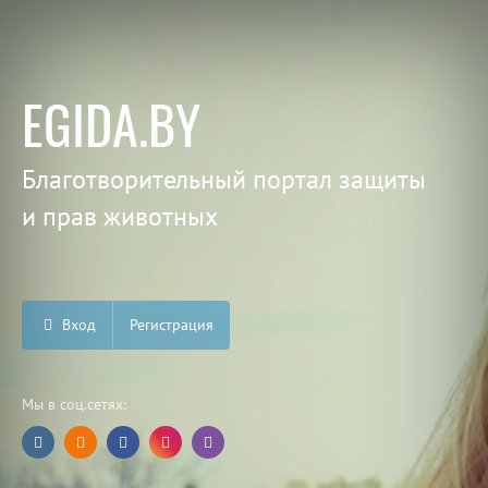
EGIDA.BY
Благотворительный портал защиты
и прав животных
Вход
Регистрация
Мы в соц.сетях: