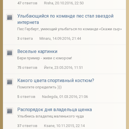
47
ответов
Risha, 20.10.2016, 22:50
Улыбающийся по команде пес стал звездой
интернета
Пес Герберт, умеющий улыбаться по команде «Скажи сыр»
3
ответа
Minaru, 14.09.2016, 21:44
Веселые картинки
Бери пример - живи с юмором!
75
ответов
Йети, 23.05.2016, 11:51
Какого цвета спортивный костюм?
Помогите определить )))
5
ответов
Nadegda, 01.03.2016, 21:06
Распорядок дня владельца щенка
Улыбнись владелец маленького чуда
37
ответов
Ksane, 10.11.2015, 22:14