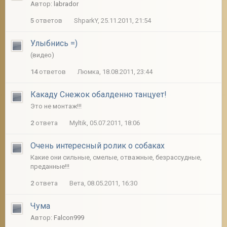
Автор:
labrador
5
ответов
ShparkY, 25.11.2011, 21:54
Улыбнись =)
(видео)
14
ответов
Люмка, 18.08.2011, 23:44
Какаду Снежок обалденно танцует!
Это не монтаж!!!
2
ответа
Myltik, 05.07.2011, 18:06
Очень интересный ролик о собаках
Какие они сильные, смелые, отважные, безрассудные,
преданные!!!
2
ответа
Вета, 08.05.2011, 16:30
Чума
Автор:
Falcon999