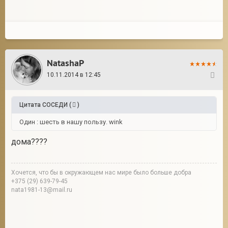
NatashaP
10.11.2014 в 12:45
15
Цитата
СОСЕДИ
(
)
Один : шесть в нашу пользу. wink
дома????
Хочется, что бы в окружающем нас мире было больше добра
+375 (29) 639-79-45
nata1981-13@mail.ru