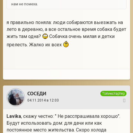
нам не помеха.
я правильно поняла: люди собираются выезжать на
лето в деревню, а все остальное время собака будет
жить там одна?
Собачка очень милая и детки
прелесть. Жалко их всех
СОСЕДИ
Топикстартер
04.11.2014 в 12:03
4
Lavika
, скажу честно: " Не расспрашивала хорошо".
Будут использовать дом: для дачи или как
постоянное место жительства. Скоро холода