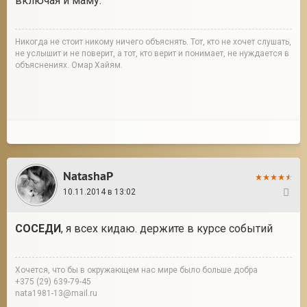
включая и маму.
Никогда не стоит никому ничего объяснять. Тот, кто не хочет слушать,
не услышит и не поверит, а тот, кто верит и понимает, не нуждается в
объяснениях. Омар Хайям.
NatashaP
10.11.2014 в 13:02
17
СОСЕДИ
, я всех кидаю. держите в курсе событий
Хочется, что бы в окружающем нас мире было больше добра
+375 (29) 639-79-45
nata1981-13@mail.ru