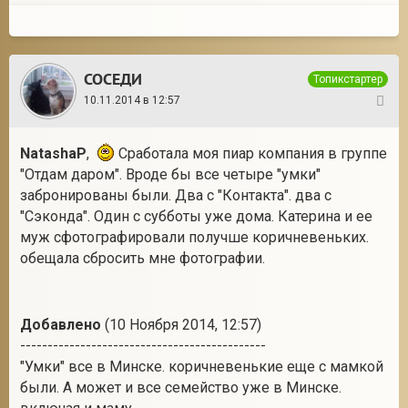
СОСЕДИ
Топикстартер
10.11.2014 в 12:57
16
NatashaP
,
Сработала моя пиар компания в группе
"Отдам даром". Вроде бы все четыре "умки"
забронированы были. Два с "Контакта". два с
"Сэконда". Один с субботы уже дома. Катерина и ее
муж сфотографировали получше коричневеньких.
обещала сбросить мне фотографии.
Добавлено
(10 Ноября 2014, 12:57)
---------------------------------------------
"Умки" все в Минске. коричневенькие еще с мамкой
были. А может и все семейство уже в Минске.