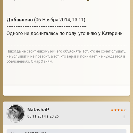
Добавлено
(06 Ноября 2014, 13:11)
---------------------------------------------
Одного не досчиталась по полу. уточняю у Катерины.
Никогда не стоит никому ничего объяснять. Тот, кто не хочет слушать,
не услышит и не поверит, а тот, кто верит и понимает, не нуждается в
объяснениях. Омар Хайям.
NatashaP
06.11.2014 в 20:26
13