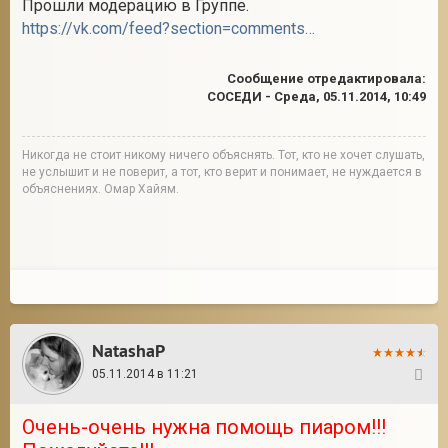
Прошли модерацию в Группе.
https://vk.com/feed?section=comments&w=wall-58641250_486738
Сообщение отредактировала:
СОСЕДИ
-
Среда, 05.11.2014, 10:49
Никогда не стоит никому ничего объяснять. Тот, кто не хочет слушать,
не услышит и не поверит, а тот, кто верит и понимает, не нуждается в
объяснениях. Омар Хайям.
NatashaP
05.11.2014 в 11:21
6
Очень-очень нужна помощь пиаром!!!