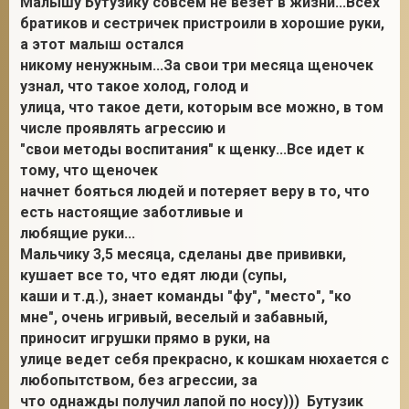
Малышу Бутузику совсем не везет в жизни...Всех
братиков и сестричек пристроили в хорошие руки,
а этот малыш остался
никому ненужным...За свои три месяца щеночек
2
узнал, что такое холод, голод и
улица, что такое дети, которым все можно, в том
числе проявлять агрессию и
"свои методы воспитания" к щенку...Все идет к
тому, что щеночек
начнет бояться людей и потеряет веру в то, что
есть настоящие заботливые и
любящие руки...
Мальчику 3,5 месяца, сделаны две прививки,
кушает все то, что едят люди (супы,
каши и т.д.), знает команды "фу", "место", "ко
мне", очень игривый, веселый и забавный,
приносит игрушки прямо в руки, на
улице ведет себя прекрасно, к кошкам нюхается с
любопытством, без агрессии, за
что однажды получил лапой по носу))) Бутузик