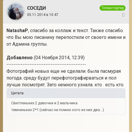
СОСЕДИ
Топикстартер
05.11.2014 в 10:47
5
NatashaP
, спасибо за коллаж и текст. Также спасибо.
что Вы мою писанину перепостили от своего имени и
от Админа группы.
Добавлено
(04 Ноября 2014, 12:39)
---------------------------------------------
Фотографий новых еще не сделали. была пасмурая
погода. среду будут перефотографирваться и пол
лучше посмотрят. Зато немного узнала. кто . есть кто.
Цитата
Светленьких 2 девочки и 2 мальчика
темненьких 2*1 (сейчас не помню кого из них два...)