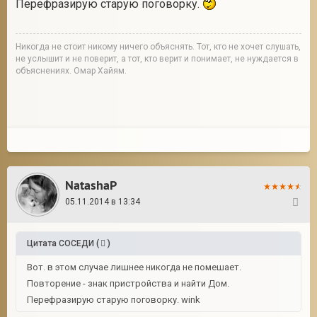
Перефразирую старую поговорку.
Никогда не стоит никому ничего объяснять. Тот, кто не хочет слушать,
не услышит и не поверит, а тот, кто верит и понимает, не нуждается в
объяснениях. Омар Хайям.
NatashaP
05.11.2014 в 13:34
10
Цитата
СОСЕДИ
(
)
Вот. в этом случае лишнее никогда не помешает.
Повторение - знак пристройства и найти Дом.
Перефразирую старую поговорку. wink