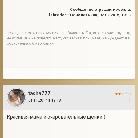
Сообщение отредактировала:
labrador
-
Понедельник, 02.02.2015, 19:12
Никогда не стоит никому ничего объяснять. Тот, кто не хочет слушать,
не услышит и не поверит, а тот, кто верит и понимает, не нуждается в
объяснениях. Омар Хайям.
tasha777
01.11.2014 в 19:18
2
Красивая мама и очаровательные щенки!)