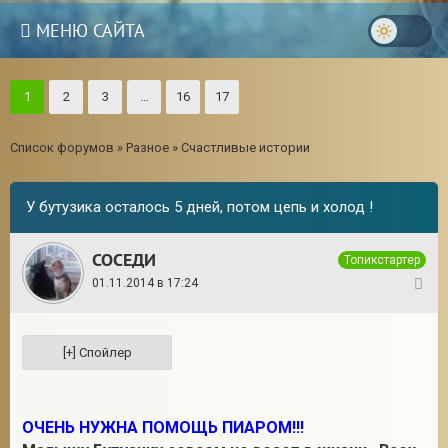
МЕНЮ САЙТА
1
2
3
…
16
17
Список форумов
»
Разное
»
Счастливые истории
У бутузика осталось 5 дней, потом цепь и холод !
СОСЕДИ
Топикстартер
01.11.2014 в 17:24
1
3
ОЧЕНЬ НУЖНА ПОМОЩЬ ПИАРОМ!!!