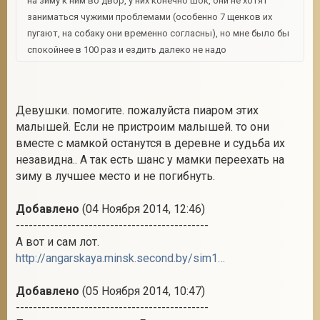
на зиму к ним во двор, у них конечно шок, они не хотят
заниматься чужими проблемами (особенно 7 щенков их
пугают, на собаку они временно согласны), но мне было бы
спокойнее в 100 раз и ездить далеко не надо
Девушки. помогите. пожалуйста пиаром этих
малышей. Если не пристроим малышей. то они
вместе с мамкой останутся в деревне и судьба их
незавидна.. А так есть шанс у мамки переехать на
зиму в лучшее место и не погибнуть.
Добавлено
(04 Ноября 2014, 12:46)
---------------------------------------------
А вот и сам лот.
http://angarskaya.minsk.second.by/sim179....2447000
Добавлено
(05 Ноября 2014, 10:47)
---------------------------------------------