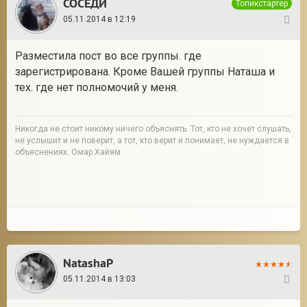
СОСЕДИ
Топикстартер
05.11.2014 в 12:19
7
Разместила пост во все группы. где
зарегистрирована. Кроме Вашей группы Наташа и
тех. где нет полномочий у меня.
Никогда не стоит никому ничего объяснять. Тот, кто не хочет слушать,
не услышит и не поверит, а тот, кто верит и понимает, не нуждается в
объяснениях. Омар Хайям.
NatashaP
05.11.2014 в 13:03
8