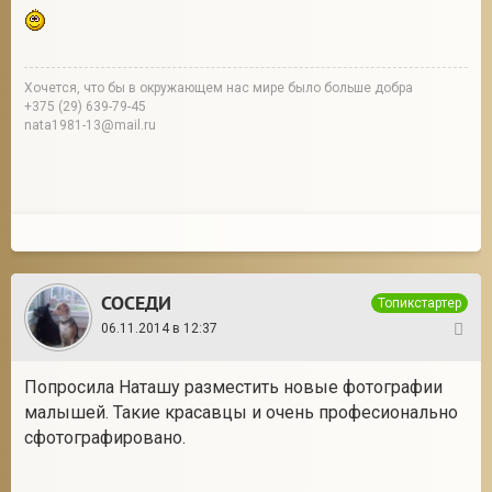
Хочется, что бы в окружающем нас мире было больше добра
+375 (29) 639-79-45
nata1981-13@mail.ru
СОСЕДИ
Топикстартер
06.11.2014 в 12:37
11
Попросила Наташу разместить новые фотографии
малышей. Такие красавцы и очень професионально
сфотографировано.