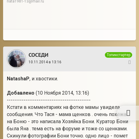
nata1981-13@mail.ru
СОСЕДИ
Топикстартер
10.11.2014 в 13:16
20
NatashaP
, и хвостики.
Добавлено
(10 Ноября 2014, 13:16)
---------------------------------------------
Кстати в комментариях на фотке мамы увидела
сообщения. Что Тася - мама щенков . очень похожа
на Боню - это написала Хозяйка Бони. Куратор Бони
была Яна . тема есть на форуме и тоже со щенками.
Скинули фотографии Бони точно. одно лицо - помет