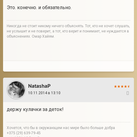
Это. конечно. и обязательно.
Никогда не стоит никому ничего объяснять. Тот, кто не хочет слушать,
не услышит и не поверит, а тот, кто верит и понимает, не нуждается в
объяснениях. Омар Хайям.
NatashaP
10.11.2014 в 13:10
19
держу кулачки за деток!
Хочется, что бы в окружающем нас мире было больше добра
+375 (29) 639-79-45