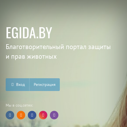
EGIDA.BY
Благотворительный портал защиты
и прав животных
Вход
Регистрация
Мы в соц.сетях: