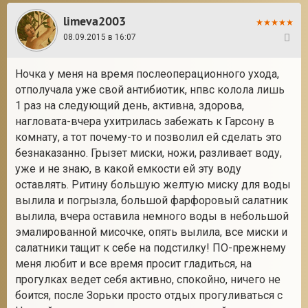
limeva2003
08.09.2015 в 16:07
37
Ночка у меня на время послеоперационного ухода,
отполучала уже свой антибиотик, нпвс колола лишь
1 раз на следующий день, активна, здорова,
нагловата-вчера ухитрилась забежать к Гарсону в
комнату, а тот почему-то и позволил ей сделать это
безнаказанно. Грызет миски, ножи, разливает воду,
уже и не знаю, в какой емкости ей эту воду
оставлять. Ритину большую желтую миску для воды
вылила и погрызла, большой фарфоровый салатник
вылила, вчера оставила немного воды в небольшой
эмалированной мисочке, опять вылила, все миски и
салатники тащит к себе на подстилку! ПО-прежнему
меня любит и все время просит гладиться, на
прогулках ведет себя активно, спокойно, ничего не
боится, после Зорьки просто отдых прогуливаться с