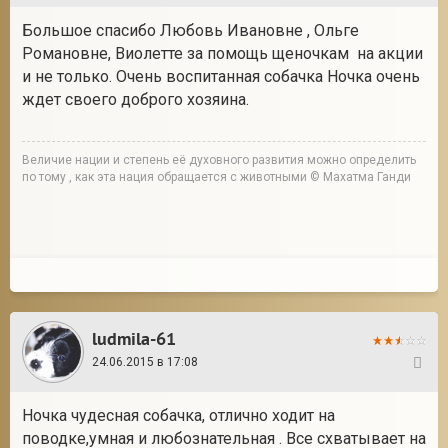
Большое спасибо Любовь Ивановне , Ольге
Романовне, Виолетте за помощь щеночкам на акции
и не только. Очень воспитанная собачка Ночка очень
ждет своего доброго хозяина.
Величие нации и степень её духовного развития можно определить
по тому , как эта нация обращается с животными © Махатма Ганди
ludmila-61
24.06.2015 в 17:08
29
Ночка чудесная собачка, отлично ходит на
поводке,умная и любознательная . Все схватывает на