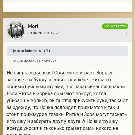
Mori
Топикстартер
19.06.2015 в 12:25
26
Цитата
ludmila-61
(
)
Ночка чудесная собачка.
Но очень серьезная! Совсем не играет. Зорьку
загоняет за будку, а если к ней лезет Ритка со
своими буйными играми, все заканчивается дракой.
Если Ритка и Зорька прыгают вокруг, когда
убираешь вольер, пытаются прикусить руки, таскают
за одежду, то Ночка подойдет, прижмется и так и
стоит, прижмурив глазки. Ритка и Зоря могут таскать
игрушку и забирать друг у друга. А Ноча игрушку
всегда уносит и тихонько грызет сама, никого не