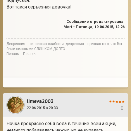
подпуская.
Вот такая серьезная девочка!
Сообщение отредактировала:
Mori
-
Пятница, 19.06.2015, 12:26
Депрессия -- не признак слабости, депрессия -- признак того, что Вы
были сильными СЛИШКОМ ДОЛГО ...
Печаль ... Печаль ...
limeva2003
22.06.2015 в 20:33
27
Ночка прекрасно себя вела в течение всей акции,
немного побаивалась чужих, но не чуралась