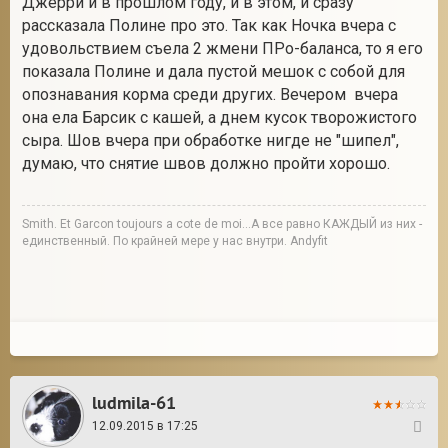
Джерри и в прошлом году, и в этом, и сразу
рассказала Полине про это. Так как Ночка вчера с
удовольствием съела 2 жмени ПРо-баланса, то я его
показала Полине и дала пустой мешок с собой для
опознавания корма среди других. Вечером вчера
она ела Барсик с кашей, а днем кусок творожистого
сыра. Шов вчера при обработке нигде не "шипел",
думаю, что снятие швов должно пройти хорошо.
Smith. Et Garcon toujours a cote de moi...А все равно КАЖДЫЙ из них -
единственный. По крайней мере у нас внутри. Andyfit
ludmila-61
12.09.2015 в 17:25
40