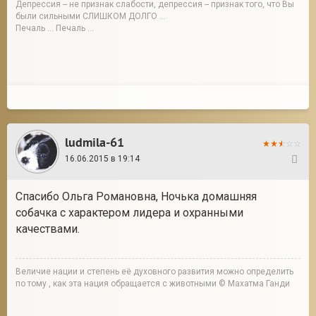
Депрессия -- не признак слабости, депрессия -- признак того, что Вы
были сильными СЛИШКОМ ДОЛГО ...
Печаль ... Печаль ...
ludmila-61
16.06.2015 в 19:14
23
Спасибо Ольга Романовна, Ночька домашняя
собачка с характером лидера и охранными
качествами.
Величие нации и степень её духовного развития можно определить
по тому , как эта нация обращается с животными © Махатма Ганди