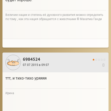
Величие нации и степень её духовного развития можно определить
по тому , как эта нация обращается с животными © Махатма Ганди
6984524
07.07.2015 в 09:07
35
ттт, и тихо-тихо уряяяя
Ирина