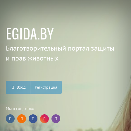
EGIDA.BY
Благотворительный портал защиты
и прав животных
Вход
Регистрация
Мы в соц.сетях: