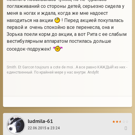
поглаживаний со стороны детей, серьезно сидела у
меня в ногах и ждала, когда же мне надоест
находиться на акции
! Перед акцией покупалась
первой и очень спокойно все перенесла, она и
Зорька поели корм до акции, а вот Рита с ее слабым
вестибулярным аппаратом постилась дольше
соседок-подружек!
Smith. Et Garcon toujours a cote de moi...А все равно КАЖДЫЙ из них -
единственный. По крайней мере у нас внутри. Andyfit
ludmila-61
22.06.2015 в 23:24
28