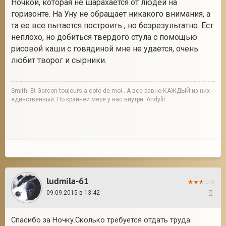
Ночкой, которая не шарахается от людей на
горизонте. На Уну не обращает никакого внимания, а
та ее все пытается построить , но безрезультатно. Ест
неплохо, но добиться твердого стула с помощью
рисовой каши с говядиной мне не удается, очень
любит творог и сырники.
Smith. Et Garcon toujours a cote de moi...А все равно КАЖДЫЙ из них -
единственный. По крайней мере у нас внутри. Andyfit
ludmila-61
09.09.2015 в 13:42
38
Спасибо за Ночку.Сколько требуется отдать труда