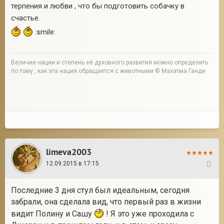
терпения и любви , что бы подготовить собачку в
счастье.
:smile:
Величие нации и степень её духовного развития можно определить
по тому , как эта нация обращается с животными © Махатма Ганди
limeva2003
12.09.2015 в 17:15
39
Последние 3 дня стул был идеальным, сегодня
забрали, она сделала вид, что первый раз в жизни
видит Полину и Сашу
! Я это уже проходила с