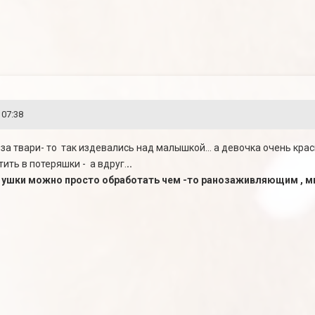
 07:38
ну что ж за твари- то так издевались над малышкой... а девочка очень 
ить в потеряшки - а вдруг.
..
. А ушки можно просто обработать чем -то ранозаживляющим , м