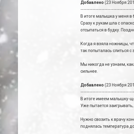
Добавлено
(23 Ноября 201
-----------------------------------
В итоге малышка у меня в б
Сразу к рукам шла с опаск
отсыпаться в будку. Поздн
Когда я взяла ножницы, чт
так попыталась слиться с 
Мы никогда не узнаем, как
сильнее.
Добавлено
(23 Ноября 201
-----------------------------------
В итоге имеем малышку-щен
Уже пытается заигрывать, 
Нужно свозить к врачу коне
поднялась температура до