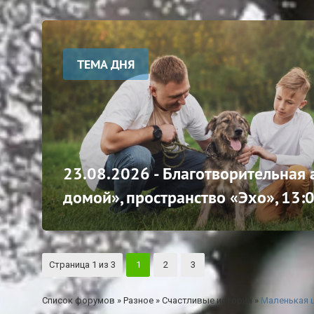
ТЕМА ДНЯ
23.08.2026 - Благотворительная
домой», пространство «Эхо», 13:
Страница
1
из
3
1
2
3
Список форумов
»
Разное
»
Счастливые истории
»
Маленькая щ