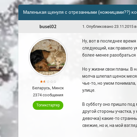
Маленькая щенуля с отрезанными (ножницами??) ко
busel02
1
.
Опубликовано
23.11.2015 в
Ну, вот в последнее время
следующий, как правило ум
более-менее разобраться с
Но у жизни свои планы. В 
молча шлепал щенок месяце
чье-то, но умом понимала,
Беларусь, Минск
улице.
2374 сообщения
В субботу оно пришло под 
Топикстартер
другой стороны участка, у 
девочка) какие-то странны
свежие, но и, на мой взгля