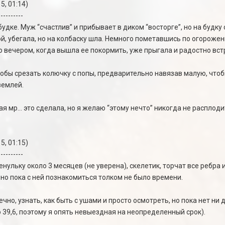
5, 01:14)
----------
удке. Муж “счастлив” и прибывает в диком “восторге”, но на будку 
ой, убегала, но на колбаску шла. Немного пометавшись по огороже
о вечером, когда вышла ее покормить, уже прыгала и радостно вст
обы срезать колючку с попы, предварительно навязав малую, чтобы
землей.
ая мр… это сделала, но я желаю “этому нечто” никогда не расплодит
5, 01:15)
----------
ульку около 3 месяцев (не уверена), скелетик, торчат все ребра и
но пока с ней познакомиться толком не было времени.
чно, узнать, как быть с ушами и просто осмотреть, но пока нет ни 
 39,6, поэтому я опять невыездная на неопределенный срок).