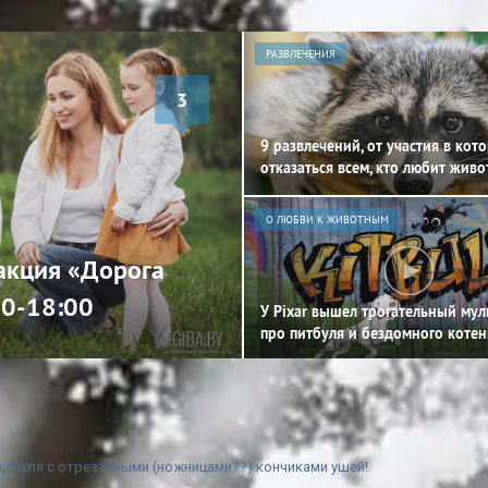
РАЗВЛЕЧЕНИЯ
3
9 развлечений, от участия в кот
отказаться всем, кто любит жив
О ЛЮБВИ К ЖИВОТНЫМ
 акция «Дорога
00-18:00
У Pixar вышел трогательный му
про питбуля и бездомного котен
енуля с отрезанными (ножницами??) кончиками ушей!