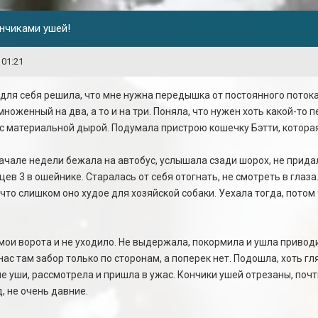
нчиками ушей!
 01:21
 для себя решила, что мне нужна передышка от постоянного поток
ноженный на два, а то и на три. Поняла, что нужен хоть какой-то п
 материальной дырой. Подумала пристрою кошечку Бэтти, которая у
начале недели бежала на автобус, услышала сзади шорох, не прида
в 3 в ошейнике. Старалась от себя отогнать, не смотреть в глаза.
 что слишком оно худое для хозяйской собаки. Уехала тогда, потом
мои ворота и не уходило. Не выдержала, покормила и ушла приводит
нас там забор только по сторонам, а поперек нет. Подошла, хоть гл
е уши, рассмотрела и пришла в ужас. Кончики ушей отрезаны, поч
д, не очень давние.