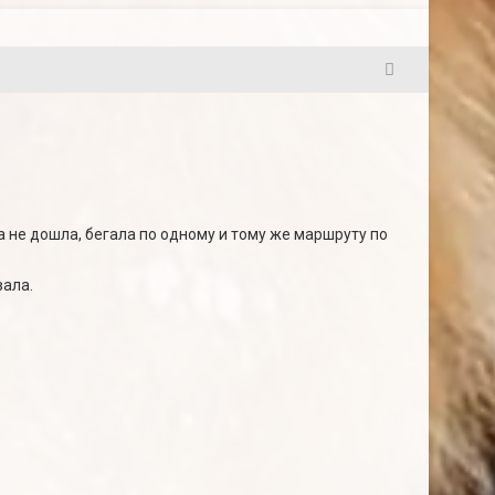
4
а не дошла, бегала по одному и тому же маршруту по
вала.