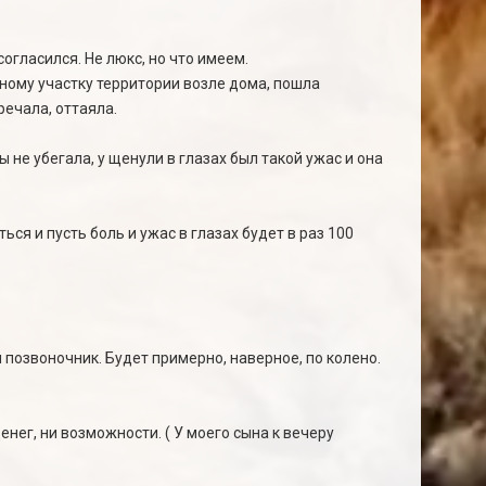
согласился. Не люкс, но что имеем.
нному участку территории возле дома, пошла
речала, оттаяла.
 не убегала, у щенули в глазах был такой ужас и она
ься и пусть боль и ужас в глазах будет в раз 100
 позвоночник. Будет примерно, наверное, по колено.
денег, ни возможности. ( У моего сына к вечеру