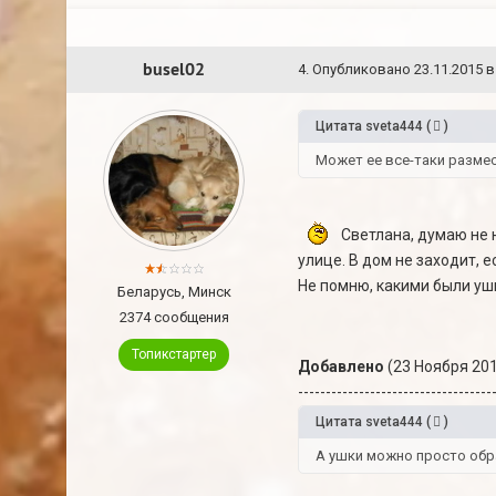
busel02
4
.
Опубликовано
23.11.2015 в
Цитата
sveta444
(
)
Может ее все-таки размест
Светлана, думаю не н
улице. В дом не заходит, е
Не помню, какими были уши
Беларусь, Минск
2374 сообщения
Топикстартер
Добавлено
(23 Ноября 201
-----------------------------------
Цитата
sveta444
(
)
А ушки можно просто обр