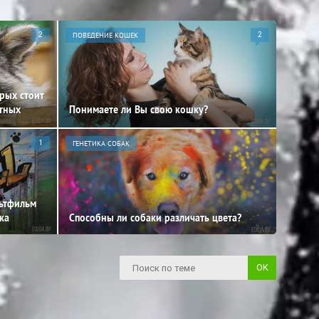
2
ПОВЕДЕНИЕ КОШЕК
2
орых стоит
отных
Понимаете ли Вы свою кошку?
1
ГЕНЕТИКА СОБАК
льтфильм
ка
Способны ли собаки различать цвета?