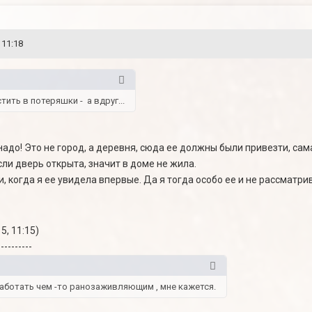
 11:18
ить в потеряшки - а вдруг...
адо! Это не город, а деревня, сюда ее должны были привезти, сам
сли дверь открыта, значит в доме не жила.
, когда я ее увидела впервые. Да я тогда особо ее и не рассматри
5, 11:15)
----------
аботать чем -то ранозаживляющим , мне кажется.