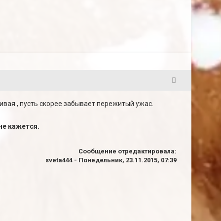
3
красивая , пусть скорее забывает пережитый ужас.
не кажется.
Сообщение отредактировала:
sveta444
-
Понедельник, 23.11.2015, 07:39