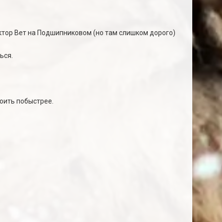
октор Вет на Подшипниковом (но там слишком дорого)
ься.
оить побыстрее.