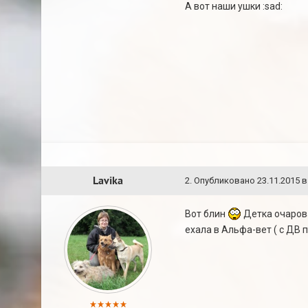
А вот наши ушки :sad:
Lavika
2
.
Опубликовано
23.11.2015 в
Вот блин
Детка очарова
ехала в Альфа-вет ( с ДВ п