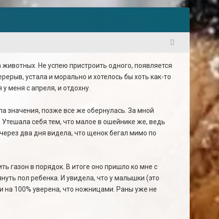
1
а животных. Не успею пристроить одного, появляется
ерерыв, устала и морально и хотелось бы хоть как-то
 меня с апреля, и отдохну.
ла значения, позже все же обернулась. За мной
 Утешала себя тем, что малое в ошейнике же, ведь
 через два дня видела, что щенок бегал мимо по
ь газон в порядок. В итоге оно пришло ко мне с
януть пол ребенка. И увидела, что у малышки (это
ти на 100% уверена, что ножницами. Раны уже не