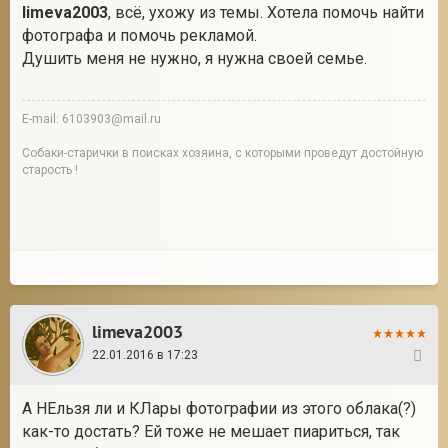
limeva2003
, всё, ухожу из темы. Хотела помочь найти
фотографа и помочь рекламой.
Душить меня не нужно, я нужна своей семье.
E-mail: 6103903@mail.ru
Собаки-старички в поисках хозяина, с которыми проведут достойную
старость !
limeva2003
22.01.2016 в 17:23
19
А НЕльзя ли и КЛары фотографии из этого облака(?)
как-то достать? Ей тоже не мешает пиариться, так