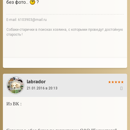
без фото...
?
E-mail: 6103903@mail.ru
Собаки-старички в поисках хозяина, с которыми проведут достойную
старость !
labrador
21.01.2016 в 20:13
9
Из ВК :