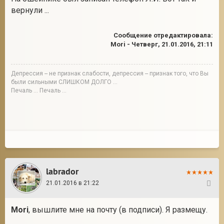
вернули ...
Сообщение отредактировала:
Mori
-
Четверг, 21.01.2016, 21:11
Депрессия -- не признак слабости, депрессия -- признак того, что Вы
были сильными СЛИШКОМ ДОЛГО ...
Печаль ... Печаль ...
labrador
21.01.2016 в 21:22
11
Mori
, вышлите мне на почту (в подписи). Я размещу.