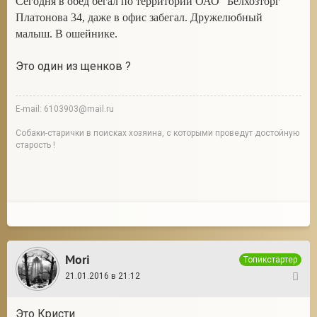
Сегодня в обед бегал по территории ОАО "Белхозторг"
Платонова 34, даже в офис забегал. Дружелюбный
малыш. В ошейнике.
Это один из щенков ?
E-mail: 6103903@mail.ru
Собаки-старички в поисках хозяина, с которыми проведут достойную
старость !
Mori
Топикстартер
21.01.2016 в 21:12
10
Это Кристи