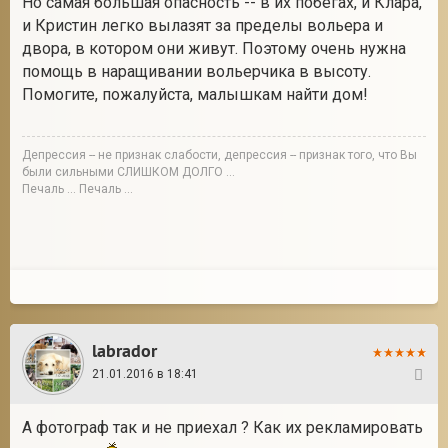
Но самая большая опасность -- в их побегах, и Клара,
и Кристин легко вылазят за пределы вольера и
двора, в котором они живут. Поэтому очень нужна
помощь в наращивании вольерчика в высоту.
Помогите, пожалуйста, малышкам найти дом!
Депрессия -- не признак слабости, депрессия -- признак того, что Вы
были сильными СЛИШКОМ ДОЛГО ...
Печаль ... Печаль ...
labrador
21.01.2016 в 18:41
8
А фотограф так и не приехал ? Как их рекламировать