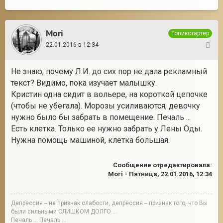
Mori
Топикстартер
22.01.2016 в 12:34
15
Не знаю, почему Л.И. до сих пор не дала рекламный
текст? Видимо, пока изучает малышку.
Кристин одна сидит в вольере, на короткой цепочке
(чтобы не убегала). Морозы усиливаются, девочку
нужно было бы забрать в помещение. Печаль ...
Есть клетка. Только ее нужно забрать у Лены Оды.
Нужна помощь машиной, клетка большая.
Сообщение отредактировала:
Mori
-
Пятница, 22.01.2016, 12:34
Депрессия -- не признак слабости, депрессия -- признак того, что Вы
были сильными СЛИШКОМ ДОЛГО ...
Печаль ... Печаль ...