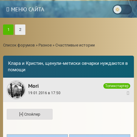
МЕНЮ САЙТА
1
2
Список форумов
»
Разное
»
Счастливые истории
Клара и Кристин, щенули-метиски овчарки нуждаются в
помощи
Mori
Топикстартер
19.01.2016 в 17:50
1