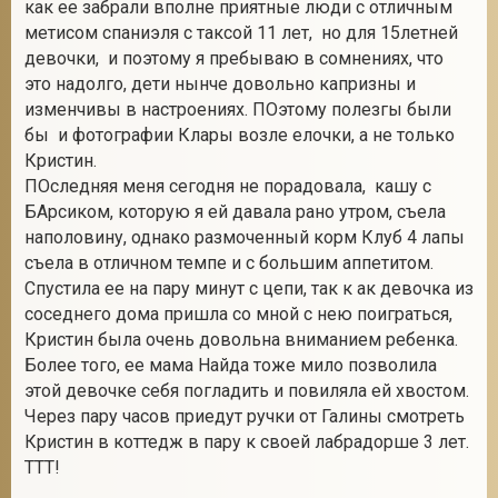
как ее забрали вполне приятные люди с отличным
метисом спаниэля с таксой 11 лет, но для 15летней
девочки, и поэтому я пребываю в сомнениях, что
это надолго, дети нынче довольно капризны и
изменчивы в настроениях. ПОэтому полезгы были
бы и фотографии Клары возле елочки, а не только
Кристин.
ПОследняя меня сегодня не порадовала, кашу с
БАрсиком, которую я ей давала рано утром, съела
наполовину, однако размоченный корм Клуб 4 лапы
съела в отличном темпе и с большим аппетитом.
Спустила ее на пару минут с цепи, так к ак девочка из
соседнего дома пришла со мной с нею поиграться,
Кристин была очень довольна вниманием ребенка.
Более того, ее мама Найда тоже мило позволила
этой девочке себя погладить и повиляла ей хвостом.
Через пару часов приедут ручки от Галины смотреть
Кристин в коттедж в пару к своей лабрадорше 3 лет.
ТТТ!