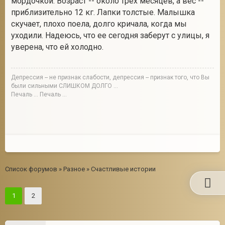
мордочкой. Возраст -- около трех месяцев, а вес --
приблизительно 12 кг. Лапки толстые. Малышка
скучает, плохо поела, долго кричала, когда мы
уходили. Надеюсь, что ее сегодня заберут с улицы, я
уверена, что ей холодно.
Депрессия -- не признак слабости, депрессия -- признак того, что Вы
были сильными СЛИШКОМ ДОЛГО ...
Печаль ... Печаль ...
Список форумов
»
Разное
»
Счастливые истории
1
2