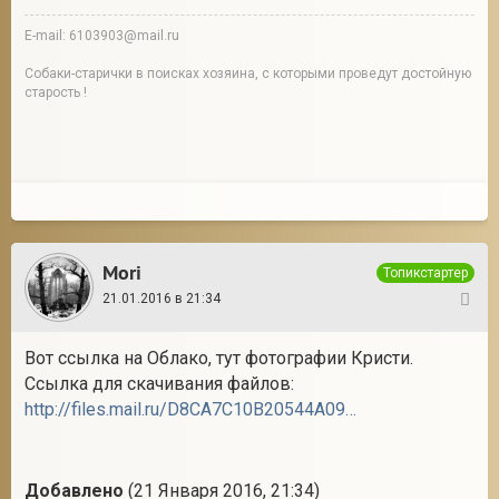
E-mail: 6103903@mail.ru
Собаки-старички в поисках хозяина, с которыми проведут достойную
старость !
Mori
Топикстартер
21.01.2016 в 21:34
12
Вот ссылка на Облако, тут фотографии Кристи.
Ссылка для скачивания файлов:
http://files.mail.ru/D8CA7C10B20544A09BE0FDB1C273CFC2
Добавлено
(21 Января 2016, 21:34)