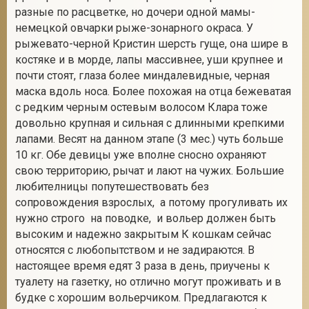
разные по расцветке, но дочери одной мамы-
немецкой овчарки рыже-зонарного окраса. У
рыжевато-черной Кристин шерсть гуще, она шире в
костяке и в морде, лапы массивнее, уши крупнее и
почти стоят, глаза более миндалевидные, черная
маска вдоль носа. Более похожая на отца бежеватая
с редким черным остевым волосом Клара тоже
довольно крупная и сильная с длинными крепкими
лапами. Весят на данном этапе (3 мес.) чуть больше
10 кг. Обе девицы уже вполне сносно охраняют
свою территорию, рычат и лают на чужих. Большие
любителницы попутешествовать без
сопровождения взрослых, а потому прогуливать их
нужно строго на поводке, и вольер должен быть
высоким и надежно закрытым К кошкам сейчас
относятся с любопытством и не задираются. В
настоящее время едят 3 раза в день, приучены к
туалету на газетку, но отлично могут проживать и в
будке с хорошим вольерчиком. Предлагаются к