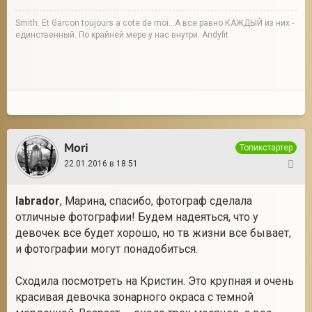
Smith. Et Garcon toujours a cote de moi...А все равно КАЖДЫЙ из них -
единственный. По крайней мере у нас внутри. Andyfit
Mori
Топикстартер
22.01.2016 в 18:51
20
labrador
, Марина, спасибо, фотограф сделала
отличные фотографии! Будем надеяться, что у
девочек все будет хорошо, но тв жизни все бывает,
и фотографии могут понадобиться.
Сходила посмотреть на Кристин. Это крупная и очень
красивая девочка зонарного окраса с темной