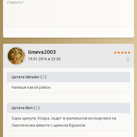
старость !
limeva2003
19.01.2016 в 23:30
4
Цитата
labrador
(
)
Напиши какой район.
Цитата
Mori
(
)
Одна щенуля, Клара, сидит в маленьком вольерчике на
Смолячкова вместе с щенком Бураном