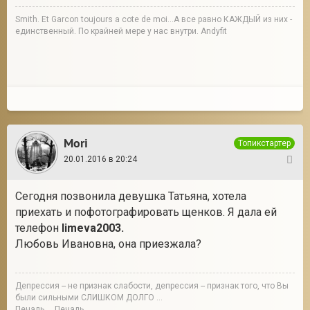
Smith. Et Garcon toujours a cote de moi...А все равно КАЖДЫЙ из них -
единственный. По крайней мере у нас внутри. Andyfit
Mori
Топикстартер
20.01.2016 в 20:24
5
Сегодня позвонила девушка Татьяна, хотела
приехать и пофотографировать щенков. Я дала ей
телефон
limeva2003.
Любовь Ивановна, она приезжала?
Депрессия -- не признак слабости, депрессия -- признак того, что Вы
были сильными СЛИШКОМ ДОЛГО ...
Печаль ... Печаль ...