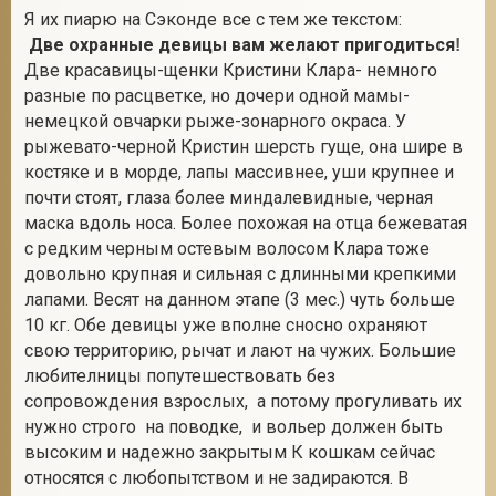
Я их пиарю на Сэконде все с тем же текстом:
Две охранные девицы вам желают пригодиться
!
Две красавицы-щенки Кристини Клара- немного
разные по расцветке, но дочери одной мамы-
немецкой овчарки рыже-зонарного окраса. У
рыжевато-черной Кристин шерсть гуще, она шире в
костяке и в морде, лапы массивнее, уши крупнее и
почти стоят, глаза более миндалевидные, черная
маска вдоль носа. Более похожая на отца бежеватая
с редким черным остевым волосом Клара тоже
довольно крупная и сильная с длинными крепкими
лапами. Весят на данном этапе (3 мес.) чуть больше
10 кг. Обе девицы уже вполне сносно охраняют
свою территорию, рычат и лают на чужих. Большие
любителницы попутешествовать без
сопровождения взрослых, а потому прогуливать их
нужно строго на поводке, и вольер должен быть
высоким и надежно закрытым К кошкам сейчас
относятся с любопытством и не задираются. В