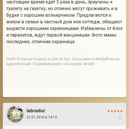
настоящее время едят 3 раза в день, приучены к
туалету на газетку, но отлично могут проживать и в
будке с хорошим вольерчиком. Предлагаются к
жизни в семье в частный дом или коттедж, обещают
вырасти хорошими охранницами. Избавлены от блох
и паразитов, ждут первой вакцинации. Фото мамы
последнее, отличная охранница
Smith. Et Garcon toujours a cote de moi...А все равно КАЖДЫЙ из них -
единственный. По крайней мере у нас внутри. Andyfit
labrador
22.01.2016 в 14:12
18