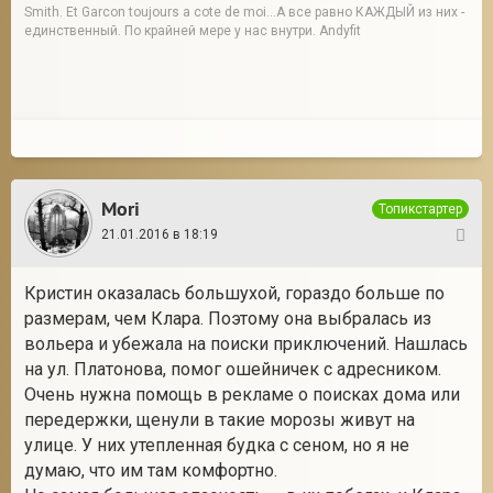
Smith. Et Garcon toujours a cote de moi...А все равно КАЖДЫЙ из них -
единственный. По крайней мере у нас внутри. Andyfit
Mori
Топикстартер
21.01.2016 в 18:19
7
Кристин оказалась большухой, гораздо больше по
размерам, чем Клара. Поэтому она выбралась из
вольера и убежала на поиски приключений. Нашлась
на ул. Платонова, помог ошейничек с адресником.
Очень нужна помощь в рекламе о поисках дома или
передержки, щенули в такие морозы живут на
улице. У них утепленная будка с сеном, но я не
думаю, что им там комфортно.