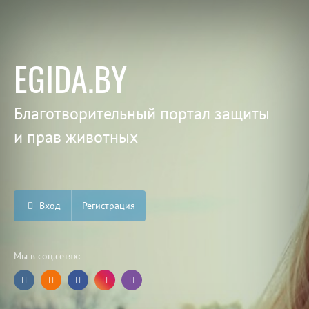
EGIDA.BY
Благотворительный портал защиты
и прав животных
Вход
Регистрация
Мы в соц.сетях: