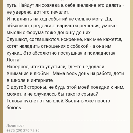
путь. Найдут ли хозяева в себе желание это делать -
не уверена, вот что печалит.
И повлиять на ход событий не сильно могу. Да,
объясняю, предлагаю варианты решения, умные
мысли с форума тоже доношу до них...
Слушают, соглашаются, искренне, как мне кажется,
хотят наладить отношения с собакой - а она им
кучки... Это абсолютно послушная и покладистая
Лотта!
Наверное, что-то упустили, где-то недодали
внимания и любви... Мама весь день на работе, дети
в школе и интернете...
С другой стороны, не будь этой моей поездки к ним,
может, и не случилось бы такого срыва?
Голова пухнет от мыслей. Звонить уже просто
боюсь...
Людмирал
+375 (29) 270-72-80