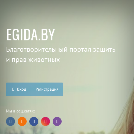
EGIDA.BY
Благотворительный портал защиты
и прав животных
Вход
Регистрация
Мы в соц.сетях: