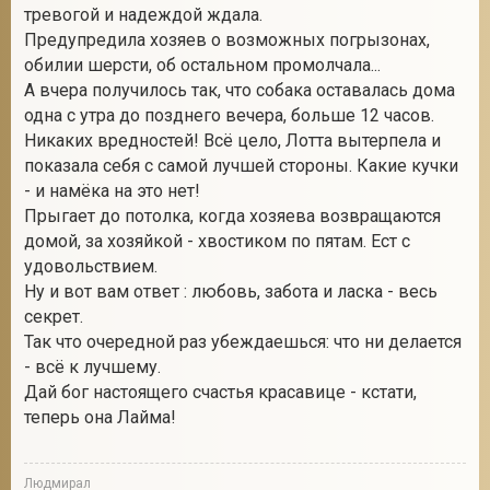
тревогой и надеждой ждала.
Предупредила хозяев о возможных погрызонах,
обилии шерсти, об остальном промолчала...
А вчера получилось так, что собака оставалась дома
одна с утра до позднего вечера, больше 12 часов.
Никаких вредностей! Всё цело, Лотта вытерпела и
показала себя с самой лучшей стороны. Какие кучки
- и намёка на это нет!
Прыгает до потолка, когда хозяева возвращаются
домой, за хозяйкой - хвостиком по пятам. Ест с
удовольствием.
Ну и вот вам ответ : любовь, забота и ласка - весь
секрет.
Так что очередной раз убеждаешься: что ни делается
- всё к лучшему.
Дай бог настоящего счастья красавице - кстати,
теперь она Лайма!
Людмирал