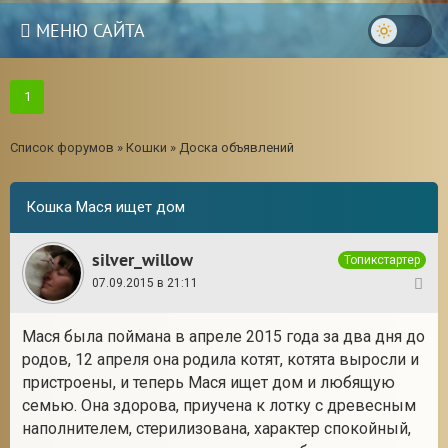
МЕНЮ САЙТА
1
Список форумов
»
Кошки
»
Доска объявлений
Кошка Мася ищет дом
silver_willow
Топикстартер
07.09.2015 в 21:11
1
Мася была поймана в апреле 2015 года за два дня до
родов, 12 апреля она родила котят, котята выросли и
3
пристроены, и теперь Мася ищет дом и любящую
семью. Она здорова, приучена к лотку с древесным
наполнителем, стерилизована, характер спокойный,