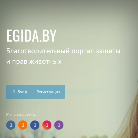
EGIDA.BY
Благотворительный портал защиты
и прав животных
Вход
Регистрация
Мы в соц.сетях: