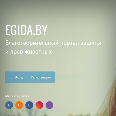
EGIDA.BY
Благотворительный портал защиты
и прав животных
Вход
Регистрация
Мы в соц.сетях: