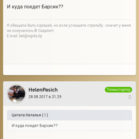
И куда поедет Барсик??
Я обещала быть хорошей, но если услышите стрельбу - значит у меня
не получилось © Скарлетт
E-mail: bel@egida.by
HelenPasich
Топикстартер
28.08.2017 в 21:29
5
Цитата
Наталья
(
)
И куда поедет Барсик??