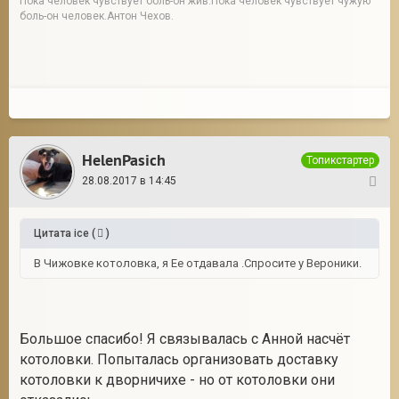
Пока человек чувствует боль-он жив.Пока человек чувствует чужую
боль-он человек.Антон Чехов.
HelenPasich
Топикстартер
28.08.2017 в 14:45
3
Цитата
ice
(
)
В Чижовке котоловка, я Ее отдавала .Спросите у Вероники.
Большое спасибо! Я связывалась с Анной насчёт
котоловки. Попыталась организовать доставку
котоловки к дворничихе - но от котоловки они