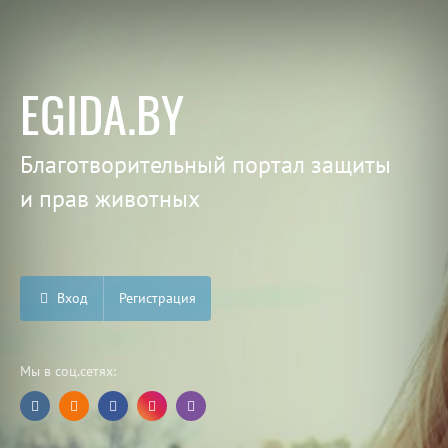
EGIDA.BY
Благотворительный портал защиты
и прав животных
Вход
Регистрация
Мы в соц.сетях: