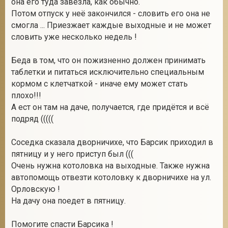
она его туда завезла, как обычно.
Потом отпуск у неё закончился - словить его она не
смогла ... Приезжает каждые выходные и не может
словить уже несколько недель !
2
Беда в том, что он пожизненно должен принимать
таблетки и питаться исключительно специальным
кормом с клетчаткой - иначе ему может стать
плохо!!!
А ест он там на даче, получается, где придётся и всё
подряд (((((
Соседка сказала дворничихе, что Барсик приходил в
пятницу и у него приступ был (((
Очень нужна котоловка на выходные. Также нужна
автопомощь отвезти котоловку к дворничихе на ул.
Орловскую !
На дачу она поедет в пятницу.
Помогите спасти Барсика !