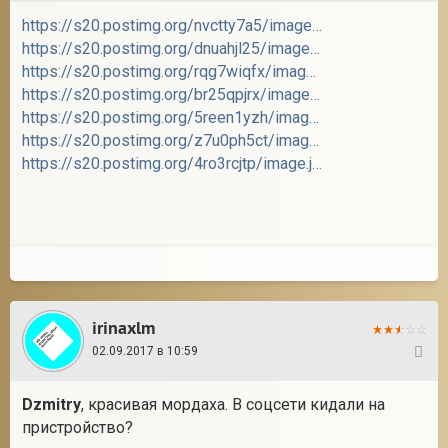
https://s20.postimg.org/nvctty7a5/image.jpg
https://s20.postimg.org/dnuahjl25/image.jpg
https://s20.postimg.org/rqg7wiqfx/image.jpg
https://s20.postimg.org/br25qpjrx/image.jpg
https://s20.postimg.org/5reen1yzh/image.jpg
https://s20.postimg.org/z7u0ph5ct/image.jpg
https://s20.postimg.org/4ro3rcjtp/image.jpg
irinaxlm
02.09.2017 в 10:59
4
Dzmitry
, красивая мордаха. В соцсети кидали на
пристройство?