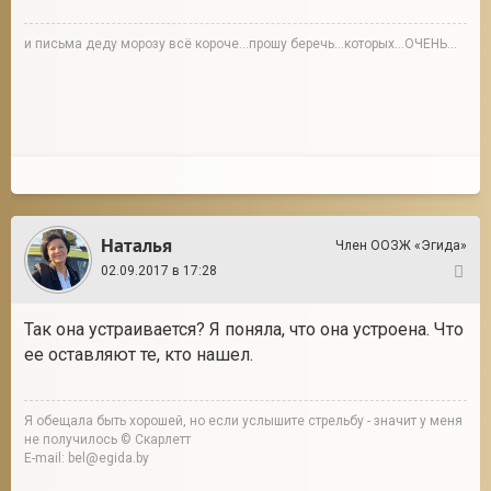
и письма деду морозу всё короче...прошу беречь...которых...ОЧЕНЬ...
Наталья
Член ООЗЖ «Эгида»
02.09.2017 в 17:28
5
Так она устраивается? Я поняла, что она устроена. Что
ее оставляют те, кто нашел.
Я обещала быть хорошей, но если услышите стрельбу - значит у меня
не получилось © Скарлетт
E-mail: bel@egida.by