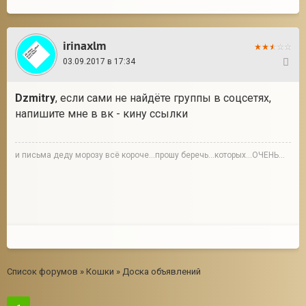
irinaxlm
03.09.2017 в 17:34
8
Dzmitry
, если сами не найдёте группы в соцсетях,
напишите мне в вк - кину ссылки
и письма деду морозу всё короче...прошу беречь...которых...ОЧЕНЬ...
Список форумов
»
Кошки
»
Доска объявлений