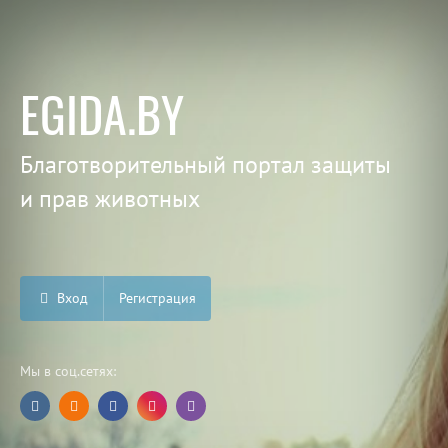
EGIDA.BY
Благотворительный портал защиты
и прав животных
Вход
Регистрация
Мы в соц.сетях: