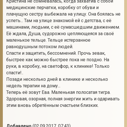
Кристина не сомневалась, когда захватив с собой
медицинские перчатки, коробку от обуви и
плачущую сестру выбежала на улицу. Она боялась не
успеть... Там на улице знакомой ей с детства, с её
2
машинами, людьми, с её сумасшедшим движением.
Её ждала, Душа, судорожно цепляющеяся за своё
маленькое тельце. Тельце истерзанное
равнодушным потоком людей.
Спасти и защитить, бессомнений. Прочь зевак,
быстрее как можно быстрее пока не поздно. На
руки, в коробку, на светофор, к клинике! Только
спасти!..
Позади несколько дней в клинике и несколько
недель терапии на дому...
Теперь её зовут Ева. Маленькая полосатая тигра.
Здоровая, озорная, полная энергии жить и одаривать
этим вновь обретённым счастьем близких.
Добавлено
(02.09.2017, 07:43)