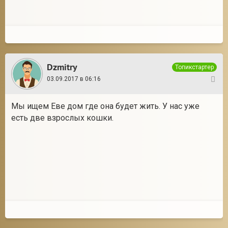
Dzmitry
Топикстартер
03.09.2017 в 06:16
6
Мы ищем Еве дом где она будет жить. У нас уже
есть две взрослых кошки.