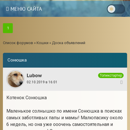
МЕНЮ САЙТА
1
Список форумов
»
Кошки
»
Доска объявлений
Сонюшка
Lubow
Топикстартер
02.10.2019 в 16:01
1
Котенок Сонюшка
Маленькое солнышко по имени Сонюшка в поисках
самых заботливых папы и мамы! Малюпасику около
6 недель, но она уже ооочень самостоятельная и