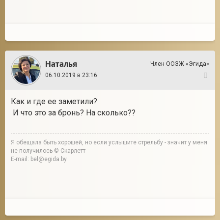
Наталья
Член ООЗЖ «Эгида»
06.10.2019 в 23:16
8
Как и где ее заметили?
И что это за бронь? На сколько??
Я обещала быть хорошей, но если услышите стрельбу - значит у меня
не получилось © Скарлетт
E-mail: bel@egida.by