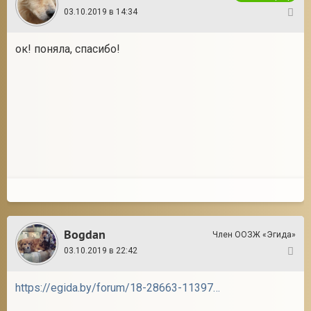
03.10.2019 в 14:34
5
ок! поняла, спасибо!
Bogdan
Член ООЗЖ «Эгида»
03.10.2019 в 22:42
6
https://egida.by/forum/18-28663-1139713-16-1464350754