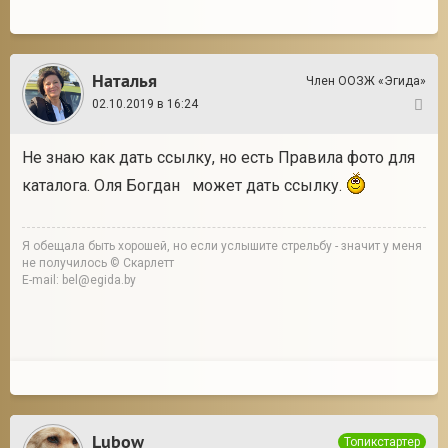
Наталья
Член ООЗЖ «Эгида»
02.10.2019 в 16:24
4
Не знаю как дать ссылку, но есть Правила фото для
каталога. Оля Богдан может дать ссылку.
Я обещала быть хорошей, но если услышите стрельбу - значит у меня
не получилось © Скарлетт
E-mail: bel@egida.by
Lubow
Топикстартер