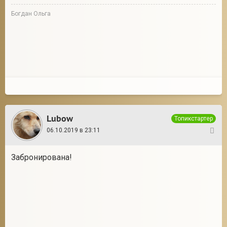
Богдан Ольга
Lubow
Топикстартер
06.10.2019 в 23:11
7
Забронирована!