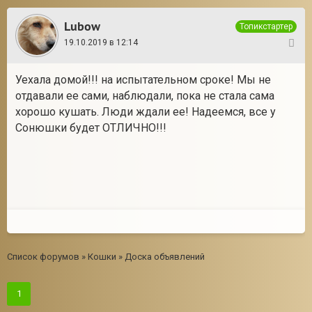
Lubow
Топикстартер
19.10.2019 в 12:14
9
Уехала домой!!! на испытательном сроке! Мы не
отдавали ее сами, наблюдали, пока не стала сама
хорошо кушать. Люди ждали ее! Надеемся, все у
Сонюшки будет ОТЛИЧНО!!!
Список форумов
»
Кошки
»
Доска объявлений
1