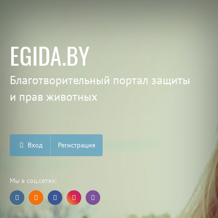
EGIDA.BY
Благотворительный портал защиты
и прав животных
Вход
Регистрация
Мы в соц.сетях: