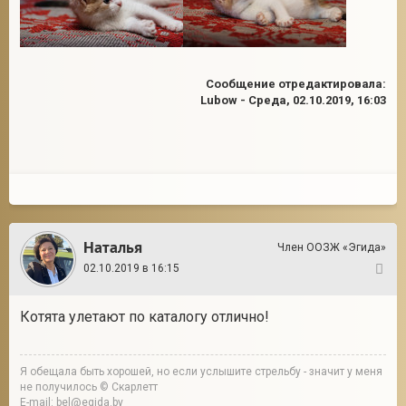
Сообщение отредактировала:
Lubow
-
Среда, 02.10.2019, 16:03
Наталья
Член ООЗЖ «Эгида»
02.10.2019 в 16:15
2
Котята улетают по каталогу отлично!
Я обещала быть хорошей, но если услышите стрельбу - значит у меня
не получилось © Скарлетт
E-mail: bel@egida.by