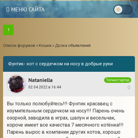
МЕНЮ САЙТА
1
Список форумов
»
Кошки
»
Доска объявлений
Фунтик- кот с сердечком на носу в добрые руки
Nataniella
Топикстартер
02.04.2022 в 16:44
1
Вы только полюбуйтесь!!! Фунтик красавец с
изумительным сердечком на носу!!! Парень очень
озорной, заводила в играх, шалун и весельчак,
короче имеет все качества 7 месячного котёнка!!!
Парень вырос в компании других котов, хорошо