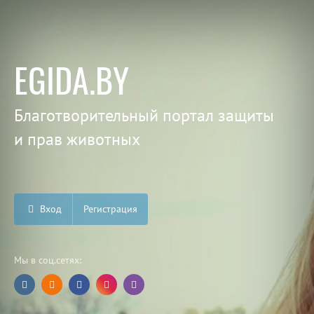
EGIDA.BY
Благотворительный портал защиты
и прав животных
Вход
Регистрация
Мы в соц.сетях: