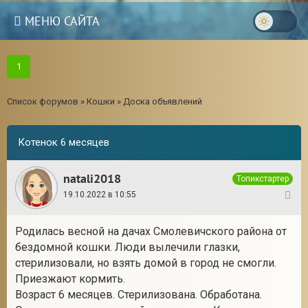
МЕНЮ САЙТА
1
Список форумов
»
Кошки
»
Доска объявлений
Котенок 6 месяцев
natali2018
Топикстартер
19.10.2022 в 10:55
1
Родилась весной на дачах Смолевичского района от
бездомной кошки. Люди вылечили глазки,
3
стерилизовали, но взять домой в город не смогли.
Приезжают кормить.
Возраст 6 месяцев. Стерилизована. Обработана.