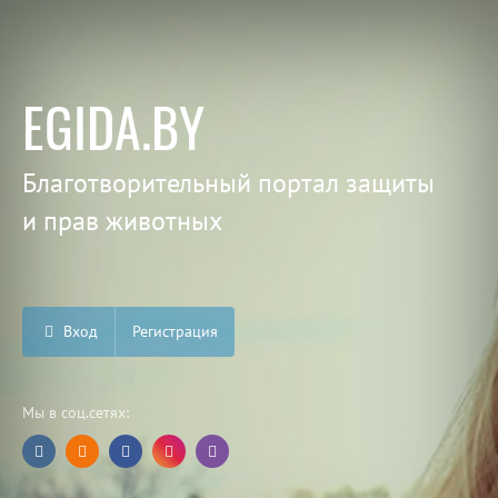
EGIDA.BY
Благотворительный портал защиты
и прав животных
Вход
Регистрация
Мы в соц.сетях: