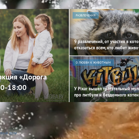
РАЗВЛЕЧЕНИЯ
9 развлечений, от участия в кот
отказаться всем, кто любит жив
О ЛЮБВИ К ЖИВОТНЫМ
 акция «Дорога
00-18:00
У Pixar вышел трогательный му
про питбуля и бездомного котен
овый дом