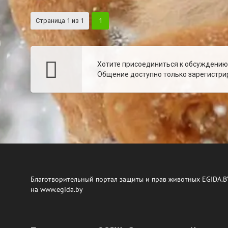
Страница
1
из
1
1
Хотите присоединиться к обсуждени
Общение доступно только зарегистрир
Благотворительный портал защиты и прав животных EGIDA.B
на www.egida.by