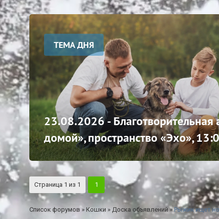
ТЕМА ДНЯ
23.08.2026 - Благотворительная
домой», пространство «Эхо», 13:
Страница
1
из
1
1
Список форумов
»
Кошки
»
Доска объявлений
»
Рыжик ищет н