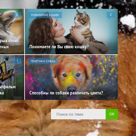
2
ПОВЕДЕНИЕ КОШЕК
2
орых стоит
отных
Понимаете ли Вы свою кошку?
1
ГЕНЕТИКА СОБАК
льтфильм
ка
Способны ли собаки различать цвета?