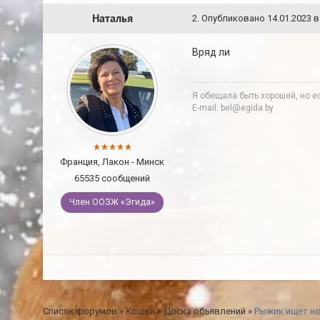
Наталья
2
.
Опубликовано
14.01.2023 в
Вряд ли
Я обещала быть хорошей, но ес
E-mail: bel@egida.by
Франция, Лакон - Минск
65535 сообщений
Член ООЗЖ «Эгида»
Список форумов
»
Кошки
»
Доска объявлений
»
Рыжик ищет н