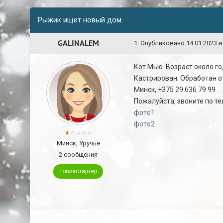
Рыжик ищет новый дом
GALINALEM
1
.
Опубликовано
14.01.2023 в
Кот Мью. Возраст около го
Кастрирован. Обработан от
Минск, +375 29 636 79 99
Пожалуйста, звоните по те
фото1
фото2
Минск, Уручье
2 сообщения
Топикстартер