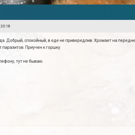
 20:18
да. Добрый, спокойный, в еде не привередлив. Хромает на передн
 паразитов. Приучен к горшку.
лефону, тут не бываю.