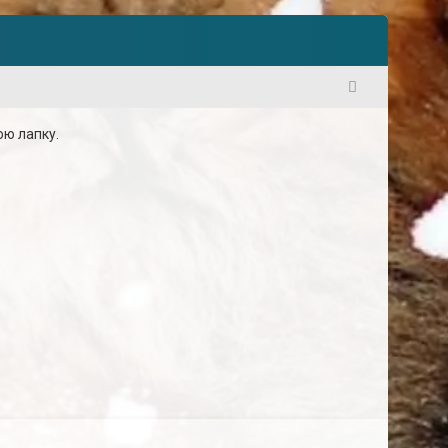
1
юю лапку.