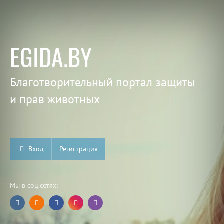
EGIDA.BY
Благотворительный портал защиты
и прав животных
Вход
Регистрация
Мы в соц.сетях: