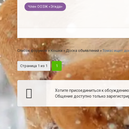
Член ООЗЖ «Эгида»
Список форумов
»
Кошки
»
Доска объявлений
»
Томас ищет до
Страница
1
из
1
1
Хотите присоединиться к обсуждени
Общение доступно только зарегистрир