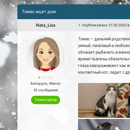
Томас ищет дом
Nata_Lisa
1
.
Опубликовано
31.03.2025 в
Томас – дальний родствен
умный, ласковый и любозн
обожает рыбачить в ванной
время трапезы обязательн
глаза завораживают как же
контактный кот, ладит с д
Беларусь, Минск
53 сообщения
Топикстартер