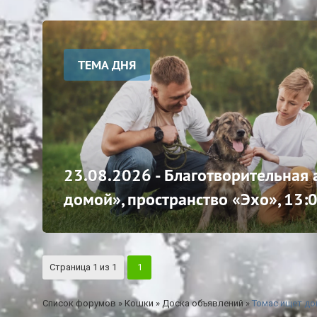
ТЕМА ДНЯ
23.08.2026 - Благотворительная
домой», пространство «Эхо», 13:
Страница
1
из
1
1
Список форумов
»
Кошки
»
Доска объявлений
»
Томас ищет до