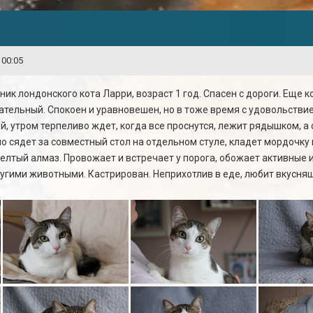
 00:05
ник лондонского кота Ларри, возраст 1 год. Спасен с дороги. Еще
ательный. Спокоен и уравновешен, но в тоже время с удовольстви
, утром терпеливо ждет, когда все проснутся, лежит рядышком, а 
о сядет за совместный стол на отдельном стуле, кладет мордочку
лтый алмаз. Провожает и встречает у порога, обожает активные и
ругими животными. Кастрирован. Неприхотлив в еде, любит вкусняш