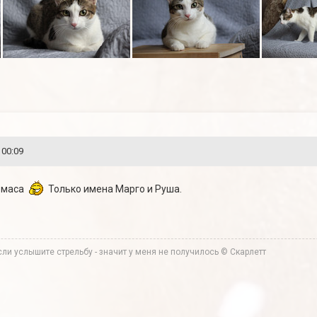
 00:09
томаса
Только имена Марго и Руша.
ли услышите стрельбу - значит у меня не получилось © Скарлетт