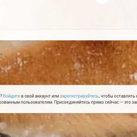
м
ю?
Войдите
в свой аккаунт или
зарегистрируйтесь
, чтобы оставлять
ованным пользователям. Присоединяйтесь прямо сейчас — это зай