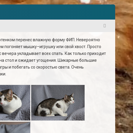
1
 котенком перенес влажную форму ФИП. Невероятно
ем погоняет мышку–игрушку или свой хвост. Просто
с вечера укладывает всех спать. Как только приходит
 на стол и ожидает угощения. Шикарные большие
гры и побегать со скоростью света. Очень
ки.