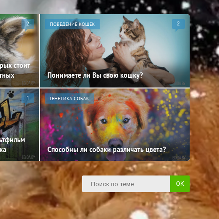
2
ПОВЕДЕНИЕ КОШЕК
2
орых стоит
отных
Понимаете ли Вы свою кошку?
1
ГЕНЕТИКА СОБАК
льтфильм
ка
Способны ли собаки различать цвета?