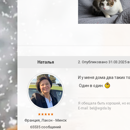
Наталья
2
.
Опубликовано
31.03.2025 в
И у меня дома два таких 
Один в один.
Я обещала быть хорошей, но ес
E-mail: bel@egida.by
Франция, Лакон - Минск
65535 сообщений