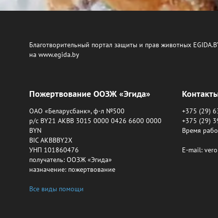
Благотворительный портал защиты и прав животных EGIDA.B
на www.egida.by
Пожертвование ООЗЖ «Эгида»
Контакт
ОАО «Беларусбанк», ф-л №500
+375 (29) 
р/с BY21 AKBB 3015 0000 0426 6600 0000
+375 (29) 
BYN
Время работ
BIC AKBBBY2X
УНП 101860476
E-mail: ver
получатель: ООЗЖ «Эгида»
назначение: пожертвование
Все виды помощи