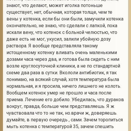
знают, что делают, может иголка потоньше
существует, нет, обычная, которая толще, чем те
вены у котенка, если бы они были, замучили котенка
окончательно, не знаю, что сделали с лапкой, пока
искали вену, что котенок с больной челюстью, что
даже есть не мог, укусил, залили убойную дозу
раствора. Я вообще представляла такому
истощенному котенку вливать очень маленькими
дозами часа через два, и готова была сидеть с ним
возле круглосуточной клиники, а не по стандартной
схеме два раза в сутки. Вкололи антибиотик, я так
понимаю, на всякий случай, хотя температура была
нормальная, и я просила, ничего лишнего не колоть.
Вообщем котенок умер не прошло и часа после
приема. Лечение его добило. Убедилась, что дураков
вокруг, правда, больше чем представляешь. Я ж
чувствовала что то не так, но.врачи ж, доверяешь.
думайте, в первую очередь , сами. Зачем торопиться
мыть котенка с температурой 35, зачем спешить