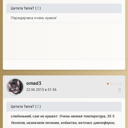
Цитата
TaniaT
(
)
Передержка очень нужна!
omad3
22.06.2015 в 01:56
5
Цитата
TaniaT
(
)
слабенький, сам не кушает. Очень низкая температура, 35.5.
Укололи, назначили лечение, кобактан, катозал, циклоферон,