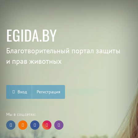
EGIDA.BY
Благотворительный портал защиты
и прав животных
Вход
Регистрация
Мы в соц.сетях: