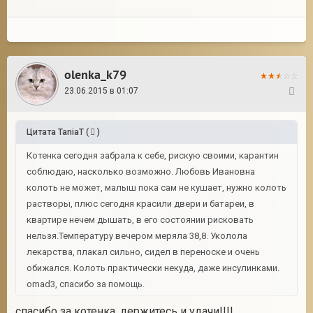
olenka_k79
23.06.2015 в 01:07
17
Цитата
TaniaT
(
)
Котенка сегодня забрала к себе, рискую своими, карантин
соблюдаю, насколько возможно. Любовь Ивановна
колоть не может, малыш пока сам не кушает, нужно колоть
растворы, плюс сегодня красили двери и батареи, в
квартире нечем дышать, в его состоянии рисковать
нельзя.Температуру вечером меряла 38,8. Уколола
лекарства, плакал сильно, сидел в переноске и очень
обижался. Колоть практически некуда, даже инсулинками.
omad3, спасибо за помощь.
спасибо за котенка, держитесь и удачи!!!!