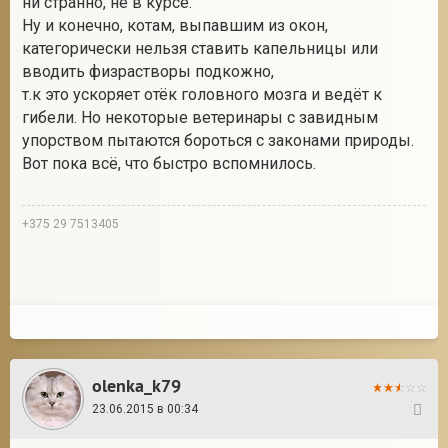
ни странно, не в курсе.
Ну и конечно, котам, выпавшим из окон,
категорически нельзя ставить капельницы или
вводить физрастворы подкожно,
т.к это ускоряет отёк головного мозга и ведёт к
гибели. Но некоторые ветеринары с завидным
упорством пытаются бороться с законами природы.
Вот пока всё, что быстро вспомнилось.
+375 29 7513405
olenka_k79
23.06.2015 в 00:34
15