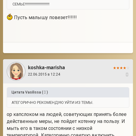
СЕМЬЕ!!!!!!!!!!!!!!!!!!!!!!!!!!!
Пусть малышу повезет!!!!!!
koshka-marisha
22.06.2015 в 12:24
8
Цитата
Vasilissa
(
)
АТЕГОРИЧНО РЕКОМЕНДУЮ УЙТИ ИЗ ТЕМЫ.
ор капслоком на людей, советующих принять более
действенные меры, не пойдет котенку на пользу. И
мыть его в таком состоянии с низкой
температурой...Категорично советую включить