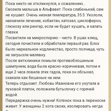
Пока никто не откликнулся, к сожалению...
Свозила малыша в Альфавет. Пока слабенький, сам
не кушает. Очень низкая температура, 35.5. Укололи,
назначили лечение, кобактан, катозал, циклоферон,
глюкозу или рингер, если не будет кушать, и капать
глазки.
Посветили на микроспорию - чисто. В ушах клещ,
сегодня почистили и обработали первый раз. Блох
было нереальное кодличество, просто полчища, чуть
не загрызли малявку.
После ветклиники помыли противоблошиным
шампунем, вода была красно-коричневая, потом я
еще 2 часа ловила этих гадов, пока он обсыхал,
скакали как бешеные на нем.
Теперь отдыхает. Любовь Ивановна его укутала в
пуховой платок, положила бутылочку с горячей
водой.
Передержка очень нужна! Котенок пока в переноске
живет. У женщины 2 кота своих, изолировать негде.