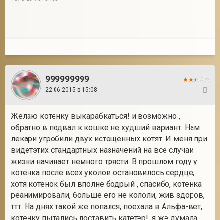
999999999
22.06.2015 в 15:08
10
Желаю котенку выкарабкаться! и возможно ,
обратно в подвал к кошке не худший вариант. Нам
лекари угробили двух истощенных котят. И меня при
видетэтих стандартных назначений на все случаи
жизни начинает немного трясти. В прошлом году у
котенка после всех уколов остановилось сердце,
хотя котенок был вполне бодрый , спасибо, котенка
реанимировали, больше его не кололи, жив здоров,
ттт. На днях такой же попался, поехала в Альфа-вет,
котенку пытались поставить катетер!, я же думала,