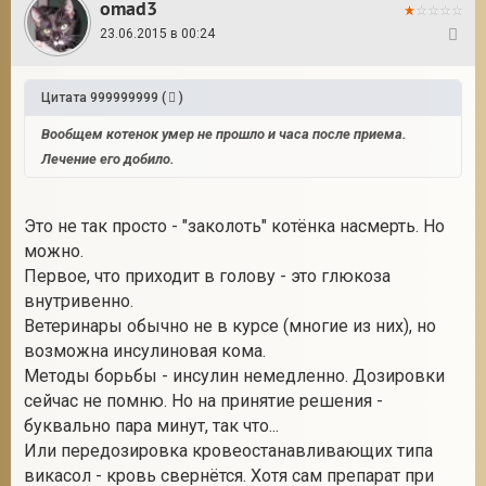
omad3
23.06.2015 в 00:24
14
Цитата
999999999
(
)
Вообщем котенок умер не прошло и часа после приема.
Лечение его добило.
Это не так просто - "заколоть" котёнка насмерть. Но
можно.
Первое, что приходит в голову - это глюкоза
внутривенно.
Ветеринары обычно не в курсе (многие из них), но
возможна инсулиновая кома.
Методы борьбы - инсулин немедленно. Дозировки
сейчас не помню. Но на принятие решения -
буквально пара минут, так что...
Или передозировка кровеостанавливающих типа
викасол - кровь свернётся. Хотя сам препарат при