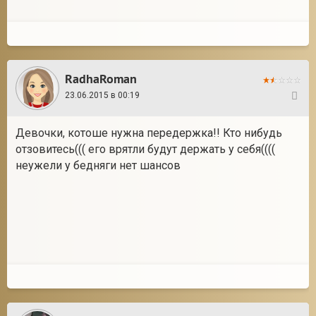
RadhaRoman
23.06.2015 в 00:19
13
Девочки, котоше нужна передержка!! Кто нибудь
отзовитесь((( его врятли будут держать у себя((((
неужели у бедняги нет шансов