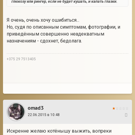
глюкозу или рингер, если не будет кушать, и капать глазки.
Я очень, очень хочу ошибиться...
Но, судя по описанным симптомам, фотографии, и
приведённым совершенно неадекватным
назначениям - сдохнет, бедолага.
+375 29 7513405
omad3
22.06.2015 в 10:48
6
Искренне желаю котёнышу выжить, вопреки