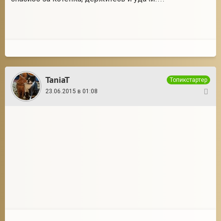
TaniaT
Топикстартер
23.06.2015 в 01:08
18