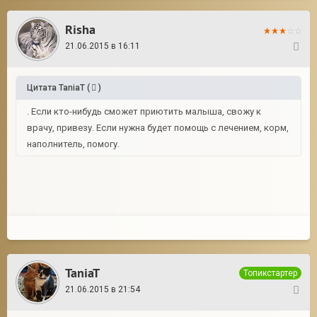
Risha
21.06.2015 в 16:11
2
Цитата
TaniaT
(
)
. Если кто-нибудь сможет приютить малыша, свожу к
врачу, привезу. Если нужна будет помощь с лечением, корм,
наполнитель, помогу.
TaniaT
Топикстартер
21.06.2015 в 21:54
3