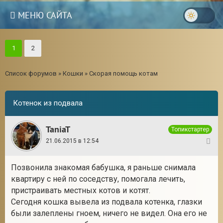
МЕНЮ САЙТА
1
2
Список форумов
»
Кошки
»
Скорая помощь котам
Котенок из подвала
TaniaT
Топикстартер
21.06.2015 в 12:54
1
Позвонила знакомая бабушка, я раньше снимала
квартиру с ней по соседству, помогала лечить,
пристраивать местных котов и котят.
Сегодня кошка вывела из подвала котенка, глазки
были залеплены гноем, ничего не видел. Она его не