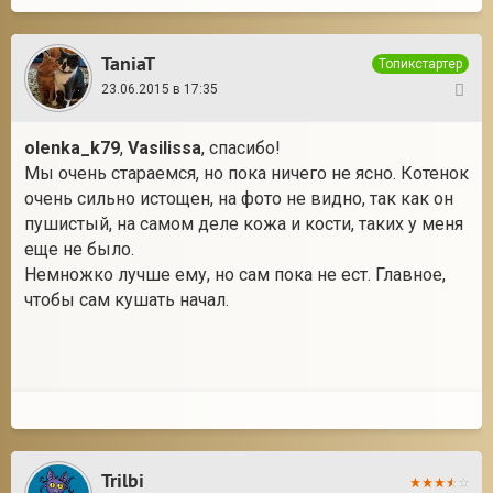
TaniaT
Топикстартер
23.06.2015 в 17:35
19
olenka_k79
,
Vasilissa
, спасибо!
Мы очень стараемся, но пока ничего не ясно. Котенок
очень сильно истощен, на фото не видно, так как он
пушистый, на самом деле кожа и кости, таких у меня
еще не было.
Немножко лучше ему, но сам пока не ест. Главное,
чтобы сам кушать начал.
Trilbi