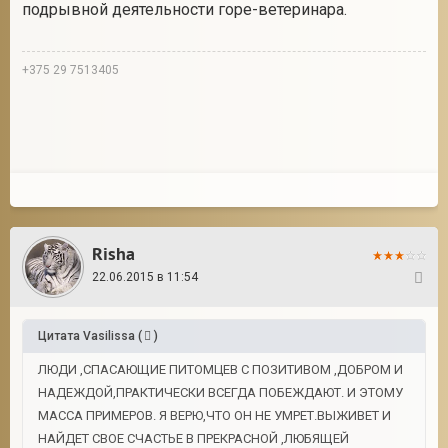
подрывной деятельности горе-ветеринара.
+375 29 7513405
Risha
22.06.2015 в 11:54
7
Цитата
Vasilissa
(
)
ЛЮДИ ,СПАСАЮЩИЕ ПИТОМЦЕВ С ПОЗИТИВОМ ,ДОБРОМ И
НАДЕЖДОЙ,ПРАКТИЧЕСКИ ВСЕГДА ПОБЕЖДАЮТ. И ЭТОМУ
МАССА ПРИМЕРОВ. Я ВЕРЮ,ЧТО ОН НЕ УМРЕТ.ВЫЖИВЕТ И
НАЙДЕТ СВОЕ СЧАСТЬЕ В ПРЕКРАСНОЙ ,ЛЮБЯЩЕЙ