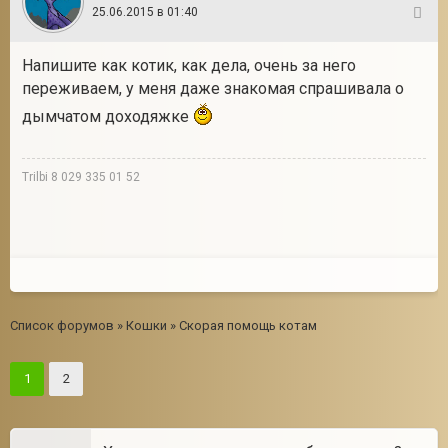
25.06.2015 в 01:40
20
Напишите как котик, как дела, очень за него
переживаем, у меня даже знакомая спрашивала о
дымчатом доходяжке
Trilbi 8 029 335 01 52
Список форумов
»
Кошки
»
Скорая помощь котам
1
2