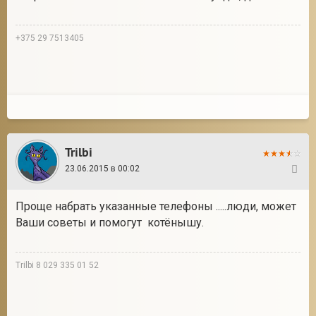
+375 29 7513405
Trilbi
23.06.2015 в 00:02
12
Проще набрать указанные телефоны .....люди, может
Ваши советы и помогут котёнышу.
Trilbi 8 029 335 01 52