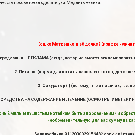
нность посоветовал сделать узи. Медлить нельзя.
Кошке Матрёшке и её дочке Жирафке нужна 
передержки - РЕКЛАМА (люди, которые смогут рекламировать их 
2. Питание (корма для котят и взрослых котов, детские
3. Сокуратор (!) (потому, что я новичок, т.е. п
 СРЕДСТВА НА СОДЕРЖАНИЕ И ЛЕЧЕНИЕ (ОСМОТРЫ У ВЕТЕР
очь 2 милым пушистым котейкам быть здоровенькими и обрест
необременительную для вас сумму на кар
Беларусбанка 9112000029156482 срок действия 