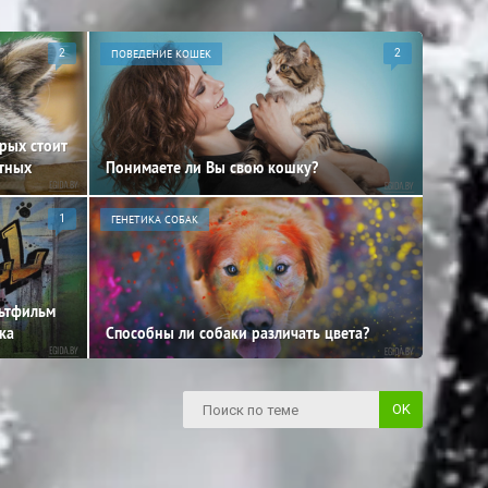
2
ПОВЕДЕНИЕ КОШЕК
2
орых стоит
отных
Понимаете ли Вы свою кошку?
1
ГЕНЕТИКА СОБАК
льтфильм
ка
Способны ли собаки различать цвета?