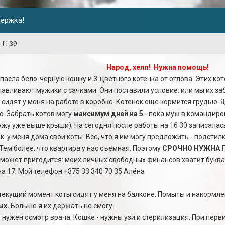
держка!
 11:39
Народ, хелп! Нужна помощь!
пасла бело-черную кошку и 3-цветного котенка от отлова. Этих к
лавливают мужики с сачками. Они поставили условие: или мы их заб
идят у меня на работе в коробке. Котенок еще кормится грудью. Я, 
о. Забрать котов могу
максимум дней на 5
- пока муж в командиро
мужу уже выше крыши). На сегодня после работы на 16 30 записала
к. у меня дома свои коты. Все, что я им могу предложить - подстил
Тем более, что квартира у нас съемная. Поэтому
СРОЧНО НУЖНА П
ожет пригодится: моих личных свободных финансов хватит буква
а 17. Мой телефон +375 33 340 70 35 Алёна
текущий момент коты сидят у меня на балконе. Помыты и накормле
ых.
Больше я их держать не смогу.
 - нужен осмотр врача. Кошке - нужны узи и стерилизация. При пе