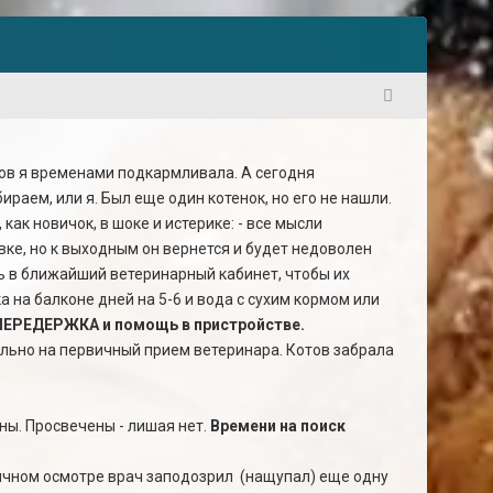
1
отов я временами подкармливала. А сегодня
ираем, или я. Был еще один котенок, но его не нашли.
как новичок, в шоке и истерике: - все мысли
вке, но к выходным он вернется и будет недоволен
сь в ближайший ветеринарный кабинет, чтобы их
ка на балконе дней на 5-6 и вода с сухим кормом или
ЕРЕДЕРЖКА и помощь в пристройстве.
льно на первичный прием ветеринара. Котов забрала
ны. Просвечены - лишая нет.
Времени на поиск
рвичном осмотре врач заподозрил (нащупал) еще одну