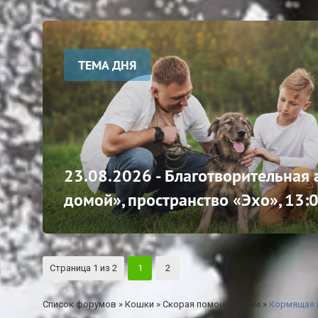
ТЕМА ДНЯ
23.08.2026 - Благотворительная
домой», пространство «Эхо», 13:
Страница
1
из
2
1
2
Список форумов
»
Кошки
»
Скорая помощь котам
»
Кормящая к