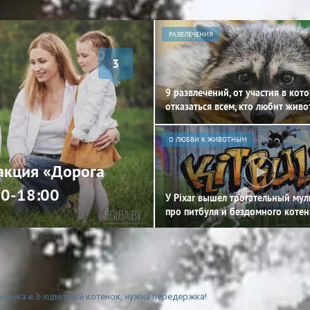
РАЗВЛЕЧЕНИЯ
3
9 развлечений, от участия в кот
отказаться всем, кто любит жив
О ЛЮБВИ К ЖИВОТНЫМ
 акция «Дорога
00-18:00
У Pixar вышел трогательный му
про питбуля и бездомного котен
ошка и 3-хцветный котенок, нужна передержка!