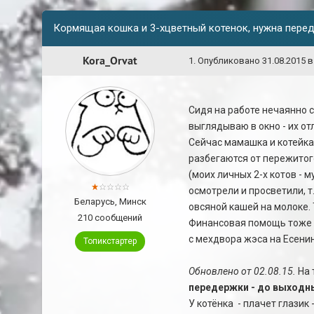
Кормящая кошка и 3-хцветный котенок, нужна пере
Kora_Orvat
1
.
Опубликовано
31.08.2015 в
Сидя на работе нечаянно с
выглядываю в окно - их от
Сейчас мамашка и котейка с
разбегаются от пережитог
(моих личных 2-х котов - 
осмотрели и просветили, т.
Беларусь, Минск
овсяной кашей на молоке. 
210 сообщений
Финансовая помощь тоже м
с мехдвора жэса на Есенин
Топикстартер
Обновлено от 02.08.15.
На 
передержки - до выходн
У котёнка - плачет глазик