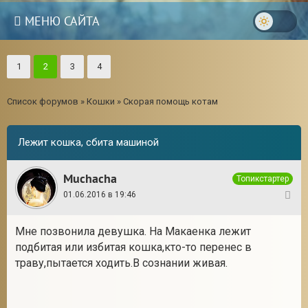
МЕНЮ САЙТА
1
2
3
4
Список форумов
»
Кошки
»
Скорая помощь котам
Лежит кошка, cбита машиной
Muchacha
Топикстартер
01.06.2016 в 19:46
1
Мне позвонила девушка. На Макаенка лежит
подбитая или избитая кошка,кто-то перенес в
траву,пытается ходить.В сознании живая.