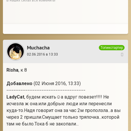
В наших силах все изменить!
Muchacha
Топикстартер
02.06.2016 в 13:33
31
Risha
, к 8
Добавлено
(02 Июня 2016, 13:33)
---------------------------------------------
LadyCat
, будем искать☺а вдруг повезет!!!! Не
исчезла ж она.или добрые люди или перенесли
куда-то.Надя говорит она за час 2м проползла...а вы
через 2 пришли.Смущает только тряпочка...которой
там не было.Тока б не закопали...