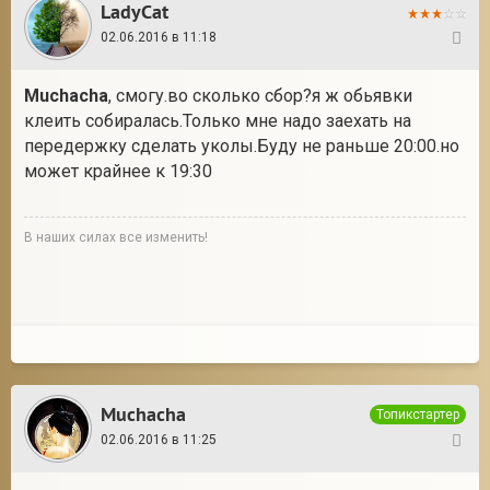
LadyCat
02.06.2016 в 11:18
25
Muchacha
, смогу.во сколько сбор?я ж обьявки
клеить собиралась.Только мне надо заехать на
передержку сделать уколы.Буду не раньше 20:00.но
может крайнее к 19:30
В наших силах все изменить!
Muchacha
Топикстартер
02.06.2016 в 11:25
26