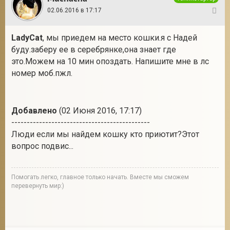
02.06.2016 в 17:17
33
LadyCat
, мы приедем на место кошки.я с Надей
буду.заберу ее в серебрянке,она знает где
это.Можем на 10 мин опоздать. Напишите мне в лс
номер моб.пжл.
Добавлено
(02 Июня 2016, 17:17)
---------------------------------------------
Люди если мы найдем кошку кто приютит?Этот
вопрос подвис...
Помогать легко, главное только начать. Вместе мы сможем
перевернуть мир:)