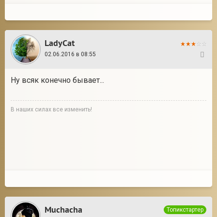
LadyCat
02.06.2016 в 08:55
23
Ну всяк конечно бывает...
В наших силах все изменить!
Muchacha
Топикстартер