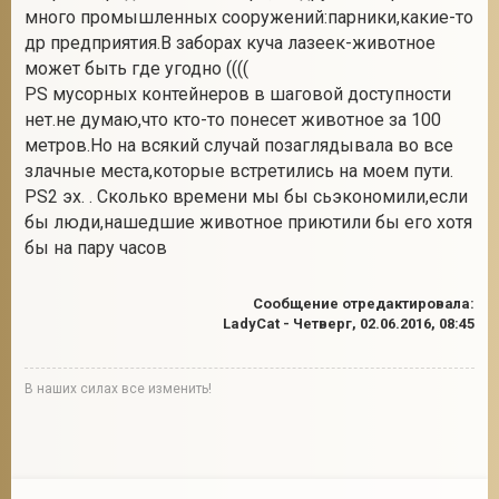
много промышленных сооружений:парники,какие-то
др предприятия.В заборах куча лазеек-животное
может быть где угодно ((((
PS мусорных контейнеров в шаговой доступности
нет.не думаю,что кто-то понесет животное за 100
метров.Но на всякий случай позаглядывала во все
злачные места,которые встретились на моем пути.
PS2 эх. . Сколько времени мы бы сьэкономили,если
бы люди,нашедшие животное приютили бы его хотя
бы на пару часов
Сообщение отредактировала:
LadyCat
-
Четверг, 02.06.2016, 08:45
В наших силах все изменить!