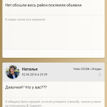
Нет.обошли весь район.поклеили обьявки
В наших силах все изменить!
Наталья
Член ООЗЖ «Эгида»
02.06.2016 в 23:39
38
Девочки!! Что у вас???
Я обещала быть хорошей, но если услышите стрельбу - значит у меня
не получилось © Скарлетт