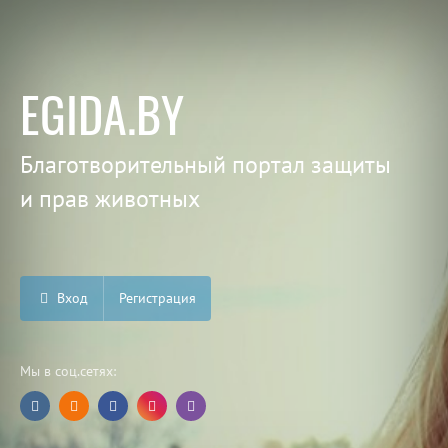
EGIDA.BY
Благотворительный портал защиты
и прав животных
Вход
Регистрация
Мы в соц.сетях: