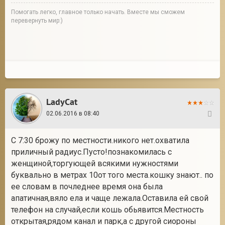
Помогать легко, главное только начать. Вместе мы сможем
перевернуть мир:)
LadyCat
02.06.2016 в 08:40
21
С 7:30 брожу по местности.никого нет.охватила
приличный радиус.Пусто!познакомилась с
женщиной,торгующей всякими нужностями
буквально в метрах 10от того места.кошку знают.. по
ее словам в почледнее время она была
апатичная,вяло ела и чаще лежала.Оставила ей свой
телефон на случай,если кошь обьявится.Местность
открытая,рядом канал и парк,а с другой сиороны