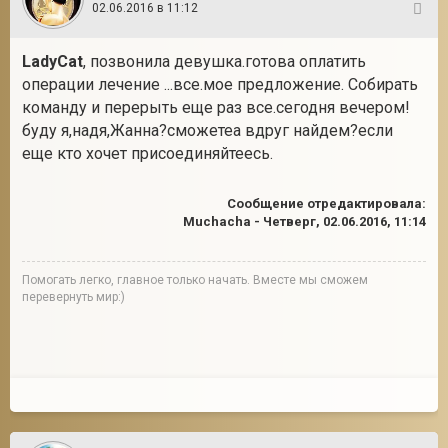
02.06.2016 в 11:12
24
LadyCat
, позвонила девушка.готова оплатить
операции лечение ...все.мое предложение. Собирать
команду и перерыть еще раз все.сегодня вечером!
буду я,надя,Жанна?сможетеа вдруг найдем?если
еще кто хочет присоединяйтеесь.
Сообщение отредактировала:
Muchacha
-
Четверг, 02.06.2016, 11:14
Помогать легко, главное только начать. Вместе мы сможем
перевернуть мир:)