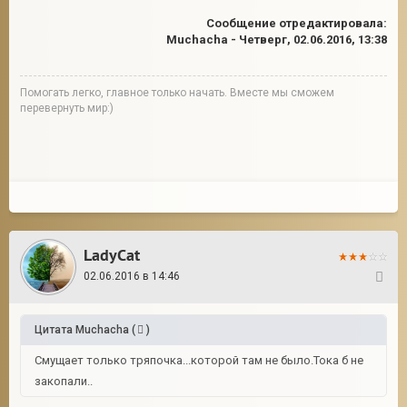
Сообщение отредактировала:
Muchacha
-
Четверг, 02.06.2016, 13:38
Помогать легко, главное только начать. Вместе мы сможем
перевернуть мир:)
LadyCat
02.06.2016 в 14:46
32
Цитата
Muchacha
(
)
Смущает только тряпочка...которой там не было.Тока б не
закопали..