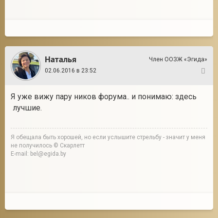
Наталья
Член ООЗЖ «Эгида»
02.06.2016 в 23:52
40
Я уже вижу пару ников форума.. и понимаю: здесь
лучшие.
Я обещала быть хорошей, но если услышите стрельбу - значит у меня
не получилось © Скарлетт
E-mail: bel@egida.by