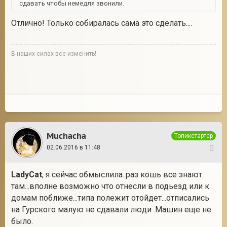
сдавать чтобы немедля звонили.
Отлично! Только собиралась сама это сделать....
В наших силах все изменить!
Muchacha
Топикстартер
02.06.2016 в 11:48
28
LadyCat
, я сейчас обмыслила..раз кошь все знают
там...вполне возможно что отнесли в подьезд или к
домам поближе...типа полежит отойдет...отписались
на Гурского малую не сдавали люди .Машин еще не
было.