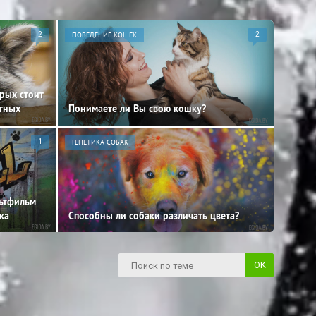
2
ПОВЕДЕНИЕ КОШЕК
2
орых стоит
отных
Понимаете ли Вы свою кошку?
1
ГЕНЕТИКА СОБАК
льтфильм
ка
Способны ли собаки различать цвета?