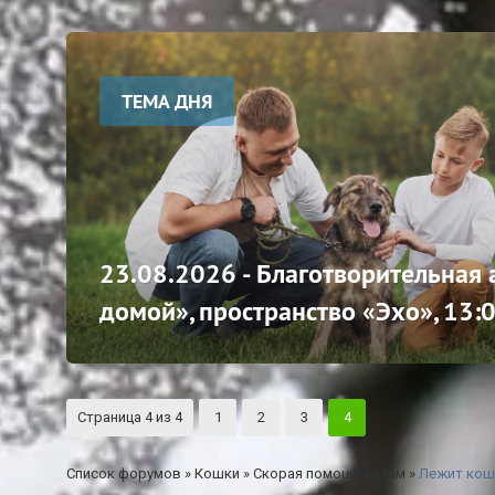
ТЕМА ДНЯ
23.08.2026 - Благотворительная
домой», пространство «Эхо», 13:
Страница
4
из
4
1
2
3
4
Список форумов
»
Кошки
»
Скорая помощь котам
»
Лежит кош