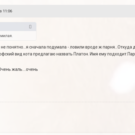
в 11:06
 милая.
 не понятно...я сначала подумала - ловили вроде ж парня...Откуда де
софский вид кота предлагаю назвать Платон. Имя ему подходит.Па
чень жаль....очень