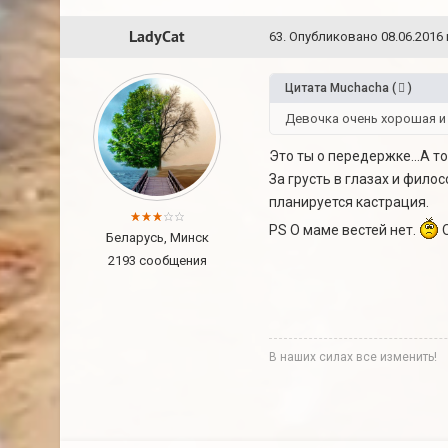
LadyCat
63
.
Опубликовано
08.06.2016 
Цитата
Muchacha
(
)
Девочка очень хорошая и
Это ты о передержке...А то
За грусть в глазах и фило
планируется кастрация.
PS О маме вестей нет.
О
Беларусь, Минск
2193 сообщения
В наших силах все изменить!