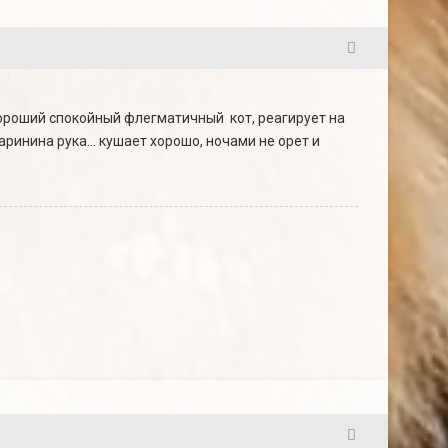
64
 хороший спокойный флегматичный кот, реагирует на
ринина рука... кушает хорошо, ночами не орет и
65