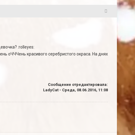
63
вочка? :rolleyes:
рень оЧЧЧень красивого серебристого окраса. На днях
Сообщение отредактировала:
LadyCat
-
Среда, 08.06.2016, 11:08