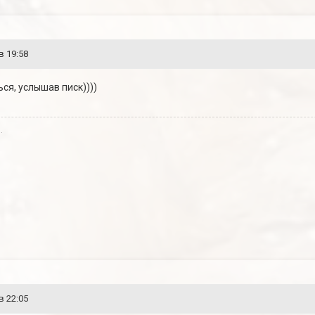
в 19:58
ся, услышав писк))))
.
в 22:05