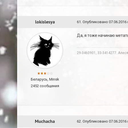
lokislesya
61
.
Опубликовано
07.06.2016 
Да, я тоже начинаю метать
29-3460901, 33-3414277. Алеся
Беларусь, Minsk
2452 сообщения
Muchacha
62
.
Опубликовано
07.06.2016 