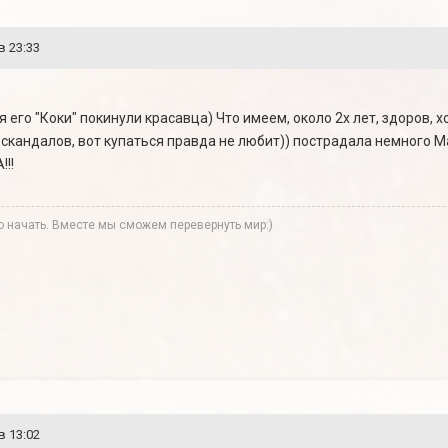
в 23:33
я его "Коки" покинули красавца) Что имеем, около 2х лет, здоров,
 скандалов, вот купаться правда не любит)) пострадала немного Ма
!!!
ко начать. Вместе мы сможем перевернуть мир:)
в 13:02