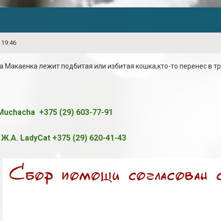
 19:46
а Макаенка лежит подбитая или избитая кошка,кто-то перенес в тр
 Muchacha +375 (29) 603-77-91
Ж.А. LadyCat +375 (29) 620-41-43