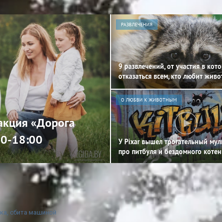
РАЗВЛЕЧЕНИЯ
9 развлечений, от участия в кот
отказаться всем, кто любит жив
О ЛЮБВИ К ЖИВОТНЫМ
 акция «Дорога
00-18:00
У Pixar вышел трогательный му
про питбуля и бездомного котен
ка, cбита машиной