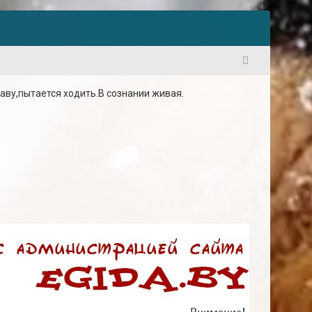
1
аву,пытается ходить.В сознании живая.