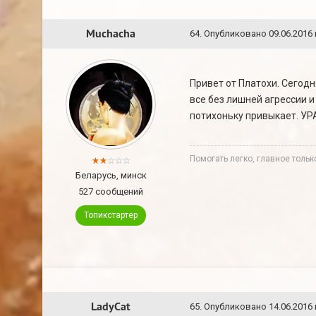
Muchacha
64
.
Опубликовано
09.06.2016 
Привет от Платохи. Сегодн
все без лишней агрессии и
потихоньку привыкает. УРА
Помогать легко, главное толь
Беларусь, минск
527 сообщений
Топикстартер
LadyCat
65
.
Опубликовано
14.06.2016 