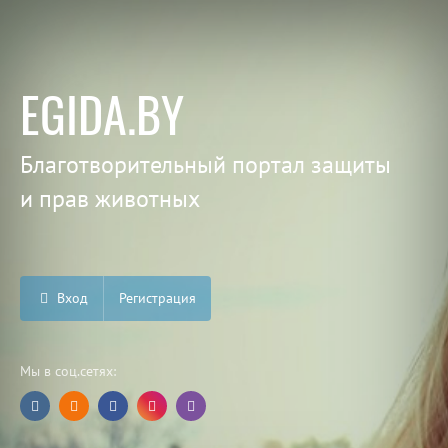
EGIDA.BY
Благотворительный портал защиты
и прав животных
Вход
Регистрация
Мы в соц.сетях: