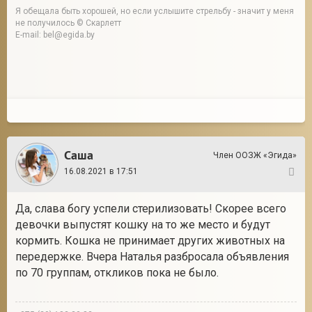
Я обещала быть хорошей, но если услышите стрельбу - значит у меня
не получилось © Скарлетт
E-mail: bel@egida.by
Саша
Член ООЗЖ «Эгида»
16.08.2021 в 17:51
5
Да, слава богу успели стерилизовать! Скорее всего
девочки выпустят кошку на то же место и будут
кормить. Кошка не принимает других животных на
передержке. Вчера Наталья разбросала объявления
по 70 группам, откликов пока не было.