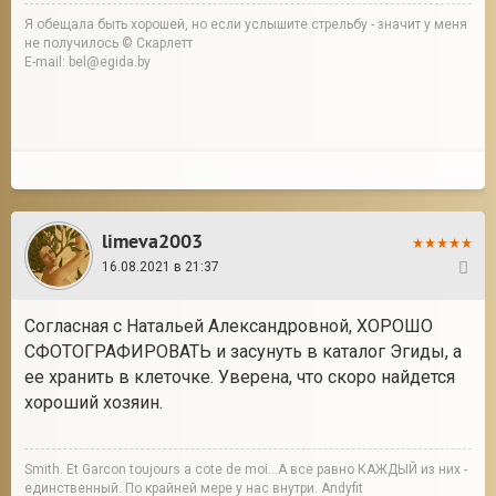
Я обещала быть хорошей, но если услышите стрельбу - значит у меня
не получилось © Скарлетт
E-mail: bel@egida.by
limeva2003
16.08.2021 в 21:37
7
Согласная с Натальей Александровной, ХОРОШО
СФОТОГРАФИРОВАТЬ и засунуть в каталог Эгиды, а
ее хранить в клеточке. Уверена, что скоро найдется
хороший хозяин.
Smith. Et Garcon toujours a cote de moi...А все равно КАЖДЫЙ из них -
единственный. По крайней мере у нас внутри. Andyfit