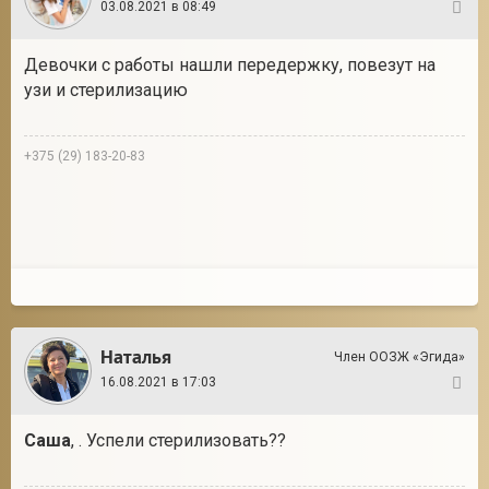
03.08.2021 в 08:49
3
Девочки с работы нашли передержку, повезут на
узи и стерилизацию
+375 (29) 183-20-83
Наталья
Член ООЗЖ «Эгида»
16.08.2021 в 17:03
4
Саша
, . Успели стерилизовать??