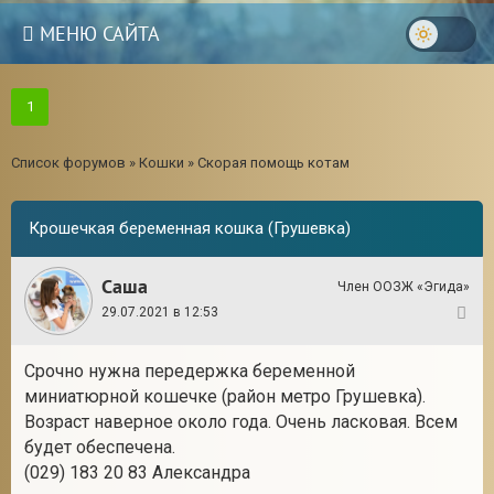
МЕНЮ САЙТА
1
Список форумов
»
Кошки
»
Скорая помощь котам
Крошечкая беременная кошка (Грушевка)
Саша
Член ООЗЖ «Эгида»
29.07.2021 в 12:53
1
Срочно нужна передержка беременной
миниатюрной кошечке (район метро Грушевка).
3
Возраст наверное около года. Очень ласковая. Всем
будет обеспечена.
(029) 183 20 83 Александра