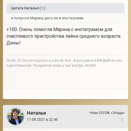
Цитата
Наталья
(
)
и попроси Марину дать ее в инстаграмм.
+100. Очень помогла Марина с инстаграмом для
счастливого пристройства лайки среднего возраста
Дины!
Smith. Et Garcon toujours a cote de moi...А все равно КАЖДЫЙ из них -
единственный. По крайней мере у нас внутри. Andyfit
Наталья
Член ООЗЖ «Эгида»
17.08.2021 в 22:46
11