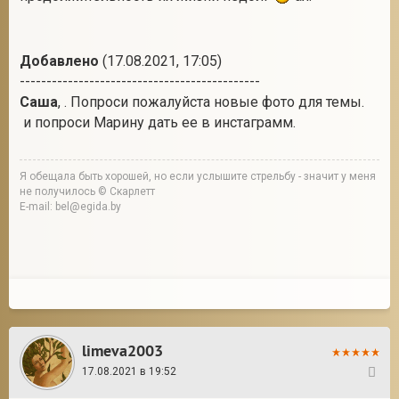
Добавлено
(17.08.2021, 17:05)
---------------------------------------------
Саша
, . Попроси пожалуйста новые фото для темы.
и попроси Марину дать ее в инстаграмм.
Я обещала быть хорошей, но если услышите стрельбу - значит у меня
не получилось © Скарлетт
E-mail: bel@egida.by
limeva2003
17.08.2021 в 19:52
10