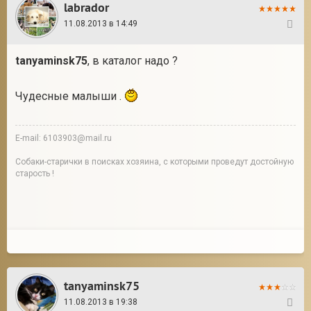
labrador
11.08.2013 в 14:49
10
tanyaminsk75
, в каталог надо ?
Чудесные малыши .
E-mail: 6103903@mail.ru
Собаки-старички в поисках хозяина, с которыми проведут достойную
старость !
tanyaminsk75
11.08.2013 в 19:38
11