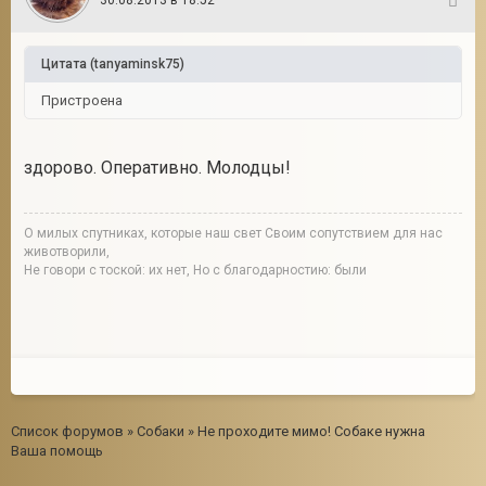
30.08.2013 в 18:52
16
Цитата
(
tanyaminsk75
)
Пристроена
здорово. Оперативно. Молодцы!
О милых спутниках, которые наш свет Своим сопутствием для нас
животворили,
Не говори с тоской: их нет, Но с благодарностию: были
Список форумов
»
Собаки
»
Не проходите мимо! Собаке нужна
Ваша помощь