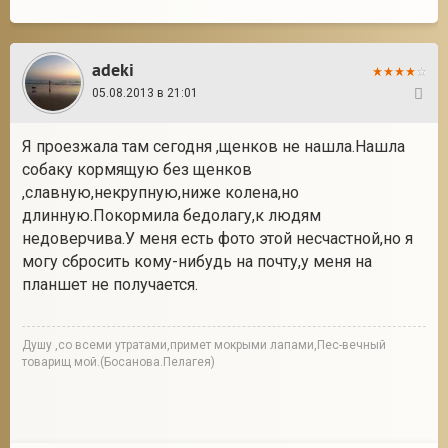
adeki
05.08.2013 в 21:01
3
Я проезжала там сегодня ,щенков не нашла.Нашла
собаку кормящую без щенков
,славную,некрупную,ниже колена,но
длинную.Покормила бедолагу,к людям
недоверчива.У меня есть фото этой несчастной,но я
могу сбросить кому-нибудь на почту,у меня на
планшет не получается.
Душу ,со всеми утратами,примет мокрыми лапами,Пес-вечный
товарищ мой.(Босанова.Пелагея)