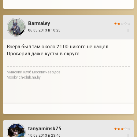
Barmaley
06.08.2013 в 10:28
4
Вчера был там около 21.00 никого не нащёл.
Проверил даже кусты в округе.
Минский клуб москвичеводов
Moskvich-club.na.by
tanyaminsk75
10.08.2013 в 23:46