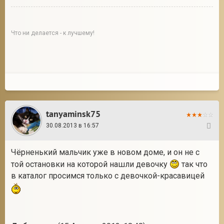
Что ни делается - к лучшему!
tanyaminsk75
30.08.2013 в 16:57
15
Чёрненький мальчик уже в новом доме, и он не с
той остановки на которой нашли девочку
так что
в каталог просимся только с девочкой-красавицей