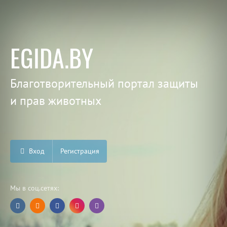
EGIDA.BY
Благотворительный портал защиты
и прав животных
Вход
Регистрация
Мы в соц.сетях: