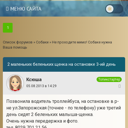
МЕНЮ САЙТА
1
Список форумов
»
Собаки
»
Не проходите мимо! Собаке нужна
Ваша помощь
2 маленьких беленьких щенка на остановке 3-ий день
Ксюша
Топикстартер
05.08.2013 в 14:29
1
Позвонила водитель троллейбуса, на остановке в р-
3
не ул.Запорожская (точнее - по телефону) уже третий
день сидят 2 беленьких малыша-щенка.
Очень нужна передержка и фото.
тел. 8029 701 21 56