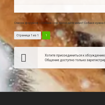
Список форумов
»
Собаки
»
Не проходите мимо! Собаке нужна
Страница
1
из
1
1
Хотите присоединиться к обсуждени
Общение доступно только зарегистрир