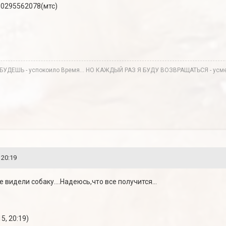
80295562078(мтс)
АБУДЕШЬ - успокоило Время… НО КАЖДЫЙ РАЗ Я БУДУ ВОЗВРАЩАТЬСЯ - усмех
 20:19
 видели собаку....Надеюсь,что все получится...
5, 20:19)