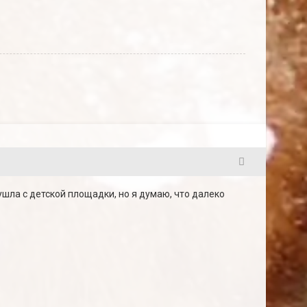
5
ушла с детской площадки, но я думаю, что далеко