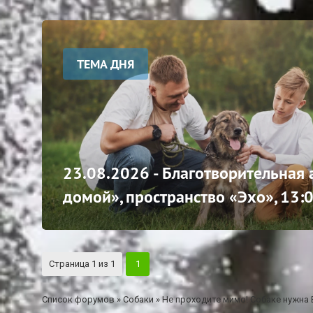
ТЕМА ДНЯ
23.08.2026 - Благотворительная
домой», пространство «Эхо», 13:
Страница
1
из
1
1
Список форумов
»
Собаки
»
Не проходите мимо! Собаке нужна