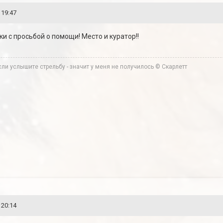
 19:47
 с просьбой о помощи! Место и куратор!!
ли услышите стрельбу - значит у меня не получилось © Скарлетт
 20:14