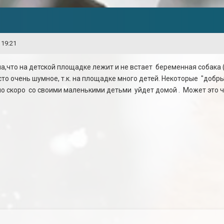
 19:21
а,что на детской площадке лежит и не встает беременная собака (
то очень шумное, т.к. на площадке много детей. Некоторые "добры
 но скоро со своими маленькими детьми уйдет домой . Может это ч