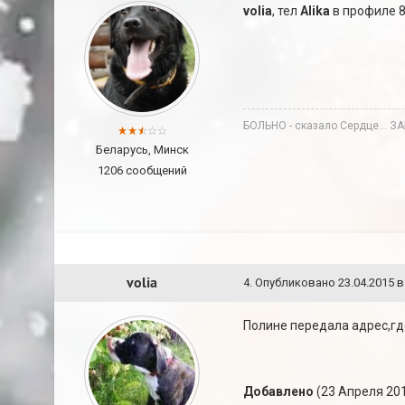
volia
, тел
Alika
в профиле 
БОЛЬНО - сказало Сердце… З
Беларусь, Минск
1206 сообщений
volia
4
.
Опубликовано
23.04.2015 в
Полине передала адрес,где
Добавлено
(23 Апреля 201