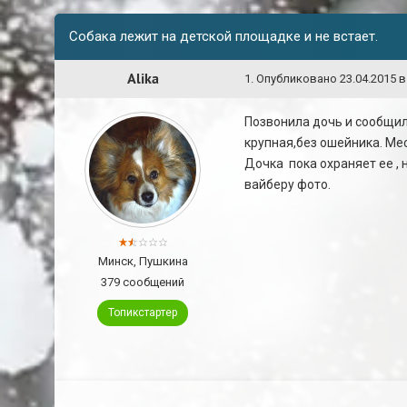
Собака лежит на детской площадке и не встает.
Alika
1
.
Опубликовано
23.04.2015 в
Позвонила дочь и сообщил
крупная,без ошейника. Мес
Дочка пока охраняет ее ,
вайберу фото.
Минск, Пушкина
379 сообщений
Топикстартер