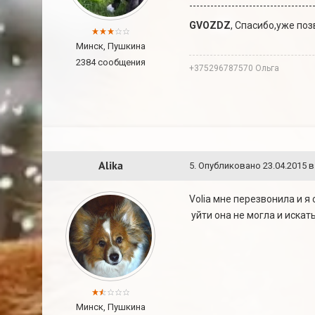
-----------------------------------
GVOZDZ
, Спасибо,уже по
Минск, Пушкина
2384 сообщения
+375296787570 Ольга
Alika
5
.
Опубликовано
23.04.2015 в
Volia мне перезвонила и я
уйти она не могла и искат
Минск, Пушкина