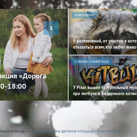
РАЗВЛЕЧЕНИЯ
3
9 развлечений, от участия в кот
отказаться всем, кто любит жив
О ЛЮБВИ К ЖИВОТНЫМ
 акция «Дорога
00-18:00
У Pixar вышел трогательный му
про питбуля и бездомного котен
 Ваша помощь
»
Собака лежит на детской площадке и не встает.