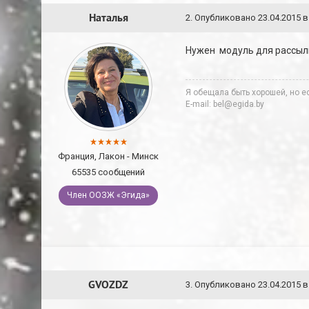
Наталья
2
.
Опубликовано
23.04.2015 в
Нужен модуль для рассылки
Я обещала быть хорошей, но ес
E-mail: bel@egida.by
Франция, Лакон - Минск
65535 сообщений
Член ООЗЖ «Эгида»
GVOZDZ
3
.
Опубликовано
23.04.2015 в