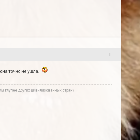
6
 она точно не ушла.
мы глупее других цивилизованных стран?