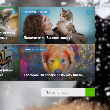
2
ПОВЕДЕНИЕ КОШЕК
2
орых стоит
отных
Понимаете ли Вы свою кошку?
1
ГЕНЕТИКА СОБАК
льтфильм
ка
Способны ли собаки различать цвета?