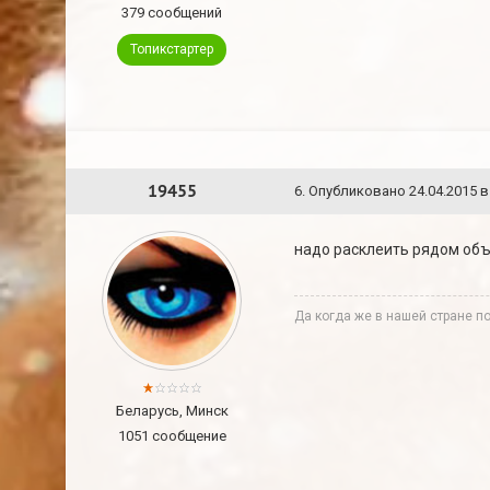
379 сообщений
Топикстартер
19455
6
.
Опубликовано
24.04.2015 в
надо расклеить рядом объя
Да когда же в нашей стране п
Беларусь, Минск
1051 сообщение