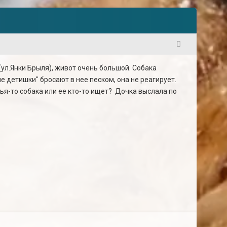
1
ул.Янки Брыля), живот очень большой. Собака
е детишки" бросают в нее песком, она не реагирует.
ья-то собака или ее кто-то ищет? Дочка выслала по